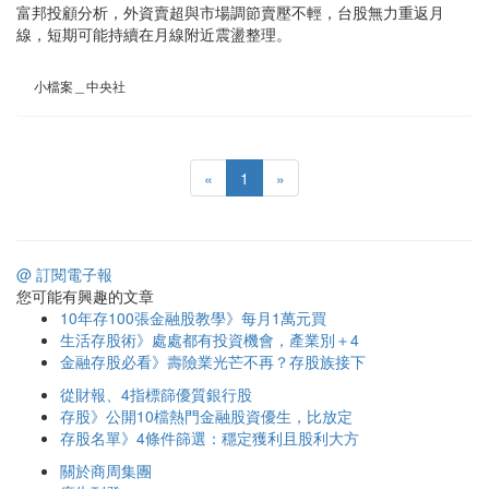
富邦投顧分析，外資賣超與市場調節賣壓不輕，台股無力重返月
線，短期可能持續在月線附近震盪整理。
小檔案＿中央社
«
1
»
@ 訂閱電子報
您可能有興趣的文章
10年存100張金融股教學》每月1萬元買
生活存股術》處處都有投資機會，產業別＋4
金融存股必看》壽險業光芒不再？存股族接下
從財報、4指標篩優質銀行股
存股》公開10檔熱門金融股資優生，比放定
存股名單》4條件篩選：穩定獲利且股利大方
關於商周集團