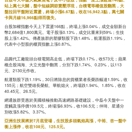
站上萬七大關，盤中短線調節賣壓浮現，台積電等權值股翻黑，大
盤拉回平盤附近震盪，終場小漲6.67點，收在16,942.3點，萬七關
卡與月線16,966點得而復失。
台股加權指數今天上下震盪166點，終場上漲0.04%，成交金額新台
幣2,684億1,800萬元。電子股漲0.13%，成交比重來到59%；生技
股上漲1.42%。傳產族群的塑膠類股下跌1.48%，航運股跌1.19%，
代表中小型股的櫃買指數上漲0.87%。
晶圓代工廠龍頭台積電開高走低，終場下跌0.17%，收573元；蘋果
概念股鴻海、大立光盤中翻黑，分別下跌1.74%、0.23%，以113
元、2130元作收。
航運類股下跌1.19%，30日將除息的貨櫃業者長榮跌幅達1.59%，收
155元；航空雙雄長榮航、華航熄火，終場跌1.94%、1.85%，收在
40.45元、26.5元。
網通族群受惠於美國積極推動高速網路基礎建設，中磊今天盤中一
度觸及漲停價109.5元，終場漲6.93%，收106.5元；仲琦、星通分
別收漲5.82%、3.37%。
亞洲生技展將於7月底登場，生技股多頭氣焰高漲，中裕、杏一盤中
衝上漲停，收在108元、125.5元。