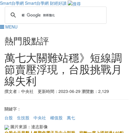
Smart自學網
Smart自學網 財經好讀
MENU
熱門股點評
萬七大關難站穩》短線調
節賣壓浮現，台股挑戰月
線失利
撰文者：中央社 更新時間：2023-06-29
瀏覽數：2,129
關鍵字：
台股
生技股
中央社
權值股
萬七
圖片來源：達志影像
台股今天早盤人氣聚焦電子及中小型股，指數一度上漲超過140點、