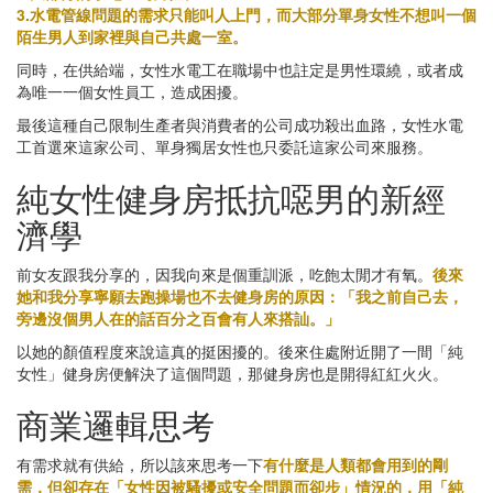
3.水電管線問題的需求只能叫人上門，而大部分單身女性不想叫一個
陌生男人到家裡與自己共處一室。
同時，在供給端，女性水電工在職場中也註定是男性環繞，或者成
為唯一一個女性員工，造成困擾。
最後這種自己限制生產者與消費者的公司成功殺出血路，女性水電
工首選來這家公司、單身獨居女性也只委託這家公司來服務。
純女性健身房抵抗噁男的新經
濟學
前女友跟我分享的，因我向來是個重訓派，吃飽太閒才有氧。
後來
她和我分享寧願去跑操場也不去健身房的原因：「我之前自己去，
旁邊沒個男人在的話百分之百會有人來搭訕。」
以她的顏值程度來說這真的挺困擾的。後來住處附近開了一間「純
女性」健身房便解決了這個問題，那健身房也是開得紅紅火火。
商業邏輯思考
有需求就有供給，所以該來思考一下
有什麼是人類都會用到的剛
需，但卻存在「女性因被騷擾或安全問題而卻步」情況的，用「純