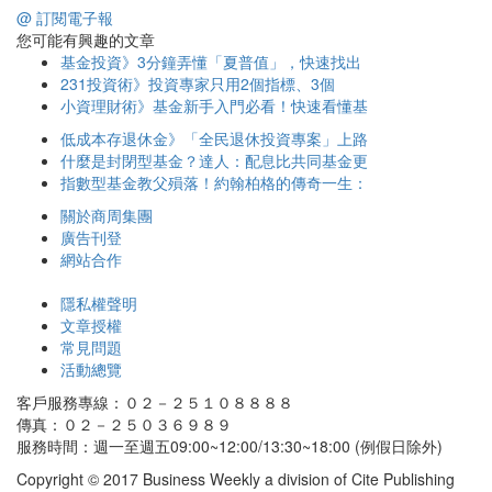
@ 訂閱電子報
您可能有興趣的文章
基金投資》3分鐘弄懂「夏普值」，快速找出
231投資術》投資專家只用2個指標、3個
小資理財術》基金新手入門必看！快速看懂基
低成本存退休金》「全民退休投資專案」上路
什麼是封閉型基金？達人：配息比共同基金更
指數型基金教父殞落！約翰柏格的傳奇一生：
關於商周集團
廣告刊登
網站合作
隱私權聲明
文章授權
常見問題
活動總覽
客戶服務專線：０２－２５１０８８８８
傳真：０２－２５０３６９８９
服務時間：週一至週五09:00~12:00/13:30~18:00 (例假日除外)
Copyright © 2017 Business Weekly a division of Cite Publishing