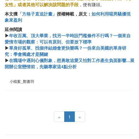
女性」或者其他可以解決該問題的手段
，便有賺頭。
本文獲
「方格子直送計畫」
授權轉載，原文：
如何利用噁男騷擾現
象來盈利
延伸閱讀
▶
年收百萬、頂大畢業，找另一半時設門檻條件不行嗎？一個來自
愛情市場的觀察：可以有原則、但要放下標準
▶
單身好孤單、找個伴結婚會更快樂嗎？一份來自美國的單身研
究：學會獨處才是關鍵
▶
在職場中遇到心儀對象，想勇敢追愛又怕對工作產生負面影響...展
開辦公室戀情前，先聽專家這4點分析
小檔案_鄭書羽
«
1
»