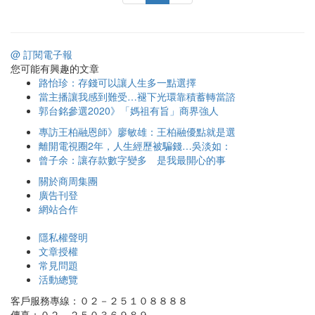
@ 訂閱電子報
您可能有興趣的文章
路怡珍：存錢可以讓人生多一點選擇
當主播讓我感到難受…褪下光環靠積蓄轉當諮
郭台銘參選2020》「媽祖有旨」商界強人
專訪王柏融恩師》廖敏雄：王柏融優點就是選
離開電視圈2年，人生經歷被騙錢…吳淡如：
曾子余：讓存款數字變多 是我最開心的事
關於商周集團
廣告刊登
網站合作
隱私權聲明
文章授權
常見問題
活動總覽
客戶服務專線：０２－２５１０８８８８
傳真：０２－２５０３６９８９