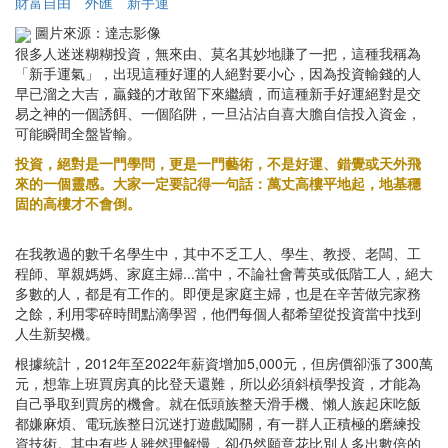
財富自由
外匯
新手運
圖片來源：達志影像
很多人迷迷糊糊投資，無來由、莫名其妙地賺了一把，這種我稱為
「新手運氣」，出現這種好運的人絕對要小心，因為投資輸錢的人
早已溜之大吉，贏錢的才敢留下來繼續，而這種新手好運絕對是交
易之神的一個誘餌、一個陷阱，一旦沾沾自喜大膽自信投入資金，
可能瞬間全盤皆輸。
投資，絕對是一門學問，更是一門藝術，不是好運、錯覺或天外飛
來的一個靈感。大家一定要記得一句話：萬丈高樓平地起，地基穩
固的高樓才不會倒。
在我教過的數千名學生中，其中不乏工人、學生、教授、老闆、工
程師、單親媽媽、家庭主婦...當中，不論社會菁英或低階工人，絕大
多數的人，都是有工作的。即便是家庭主婦，也是在辛苦做完家務
之餘，利用零碎時間點滴學習，他們每個人都希望從投資當中找到
人生新契機。
根據統計，2012年至2022年薪資增加5,000元，但房價卻漲了300萬
元，想靠上班買房真的比登天還難，所以必須斜槓學投資，才能為
自己爭取到買房的機會。就在低頭族整天滑手機、懶人族起床吃飯
都嫌麻煩、電玩族整日沉迷打遊戲闖關，有一群人正積極的磨練投
資技術。其中有些人雖然理解慢，卻仍然願意花比別人多出數倍的