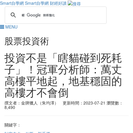
Smart自學網
Smart自學網 財經好讀
MENU
股票投資術
投資不是「瞎貓碰到死耗
子」！冠軍分析師：萬丈
高樓平地起，地基穩固的
高樓才不會倒
撰文者：金牌獵人（朱均澤） 更新時間：2023-07-21
瀏覽數：
8,490
關鍵字：