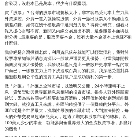
會發現，沒虧本已是萬幸，很少有什麼賺頭。
買「股票」？台灣的股票市場規模太小，非常容易受到本土主力與
外資操控。外資一進入就操縱股價，外資一撤出股票又不動如山沒
價差好賺。如何在幾千檔股票中選到潛力股？得費心研究，但看財
報又擔心財報不實、新聞又內線交易層出不窮、還要懂基本面與技
術分析...最重要的是，股票需要本金，沒有大量本金基本上也賺不到
什麼錢。
我曾經是台灣投顧老師，利用資訊落差就能可以輕鬆獲利，我對於
股票專業知識與消息資源比一般散戶還要更具優勢，但當我離開投
顧圈沒有強大優勢後，我發現我也只是比一般散戶更專業一點的散
戶而已，一樣被主力上沖下洗造成百萬元的虧損。我深感受選對具
備遊戲規則公平性的投資工具對散戶是成功獲利的第一步。
​​做「外匯」？外匯是全球市場，既透明又公開，24小時運轉不止
息，貨幣變動與世界脈動息息相關的投資市場。很多人對外匯躍躍
欲試，因為當各國央行想要刺激經濟時，外匯價格波動劇烈就能賺
到大錢。就投資工具來說，外匯的確提供了一個賺錢的好平台。外
匯市場是全世界最大，流動性最強的金融市場，大到無法操控，每
天的外幣交易量超過6兆美元，超過了期貨和股票市場的總和。以
100美元少少的本金，就能參與全世界最大的金流投資市場，多麼好
的機會！