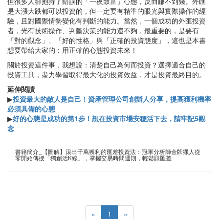
但很多人卻抱持了錯誤的「一夜致富」心態，反而賺不到錢。外匯
是大漲大跌都可以投資的，但一定要有精準的眼光與實際操作的經
驗，且對國際情勢變化有判斷的能力。當然，一個成功的外匯投資
者，光有技術操作、判斷決策的能力還不夠，最重要的，是要有
「對的觀念」、「好的性格」與「正確的投資態度」，這也是本書
想要帶給大家的：用正確的心態投資未來！
關於投資這件事，我想說：清楚自己為何而投資？選擇適合自己的
投資工具，盡力學習取得最大化的投資效益，才是投資最終目的。
延伸閱讀
▶
投資最大的敵人是自己！資產管理公司創辦人分享，提高獲利機率
必須具備的心態
▶
好的心態是成功的第1步！想在投資市場安穩活下去，請牢記5觀
念
書籍簡介_【圖解】滾出千萬獲利的匯差投資法：冠軍分析師金牌獵人從
零開始傳授「獨創活K線」，掌握交易時間週期，輕鬆賺匯差
«
1
»