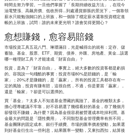
時間去努力學習。一旦他們掌握了「長期持續收益方法」，在現今
油電雙漲、高飆房價、低收所得...到處通貨膨脹的景況下，一個靠領
薪水只能勉強餬口的上班族，和一個除了穩定薪水還靠投資穩定進
帳的上班族，試問：誰的未來更光明？誰會笑得更開心？
愈想賺錢，愈容易賠錢
市場投資工具五花八門、琳瑯滿目，光是喊得出的就有：定存、儲
蓄險、基金、股票、ETF、期貨、債券、外匯、房地產、黃金...該選
哪一種理財工具？才能達成「財富自由」？
投資，是為了「財富自由」。事實上，絕大多數的投資客都是虧損
的。容我說一句殘酷的事實：投資市場80%是賠錢的，是「輸
家」；20%才是賺錢的，是「贏家」。所有的投資工具都存在有一
定的風險，投資有賺有賠，這很自然，不過，你是要當「贏家」，
還是「輸家」？卻是可以選擇的。
買「基金」？太多人不知道基金潛藏的風險了。基金的種類太多，
擔心理專建議不牢靠，好不容易選了幾檔看好的基金，存了幾個月
卻發現不賺錢，為什麼？因為基金很容易被營運成本吃掉利潤。基
金最大的問題是「隱性費用」，不同類型基金管理費率有所不同，
基金團隊的固定成本、銀行手續費、市場的匯率價差變動，如果選
到好基金衍生出一些利息，結果匯率一變動，又東扣西扣，結算後