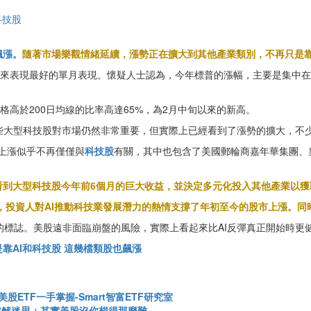
科技股
飆漲。
隨著市場樂觀情緒延續，漲勢正在擴大到其他產業類別，不再只是
份以來表現最好的單月表現。懷疑人士認為，今年標普的漲幅，主要是集中在
格高於200日均線的比率高達65%，為2月中旬以來的新高。
ooks表示，儘管這些大型科技股對市場仍然非常重要，但實際上已經看到了漲勢的擴
的上漲似乎不再僅僅與
科技股
有關，其中也包含了美國郵輪商嘉年華集團、皇家
看到大型科技股今年前6個月的巨大收益，並決定多元化投入其他產業以獲
告中表示，投資人對AI推動科技業發展潛力的熱情支撐了年初至今的股市上漲
歸的標誌。美股遠非面臨崩盤的風險，實際上看起來比AI反彈真正開始時更
靠AI和科技股 這幾檔類股也飆漲
ETF一手掌握-Smart智富ETF研究室
破解迷思：其實美股沒你想得那麼難