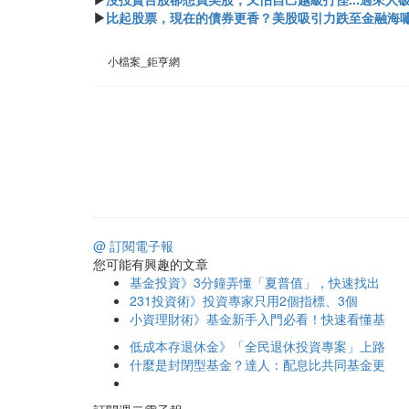
▶
比起股票，現在的債券更香？美股吸引力跌至金融海
小檔案_鉅亨網
@ 訂閱電子報
您可能有興趣的文章
基金投資》3分鐘弄懂「夏普值」，快速找出
231投資術》投資專家只用2個指標、3個
小資理財術》基金新手入門必看！快速看懂基
低成本存退休金》「全民退休投資專案」上路
什麼是封閉型基金？達人：配息比共同基金更