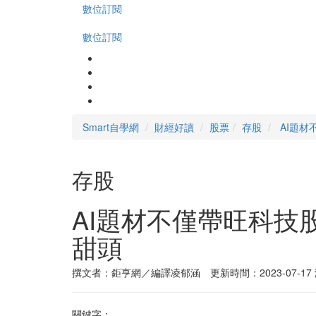
數位訂閱
數位訂閱
Smart自學網
財經好讀
股票
存股
AI題材
存股
AI題材不僅帶旺科技
甜頭
撰文者：鉅亨網／編譯凌郁涵 更新時間：2023-07-17
關鍵字：