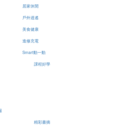
居家休閒
戶外逍遙
美食健康
進修充電
Smart動一動
課程好學
報
精彩書摘