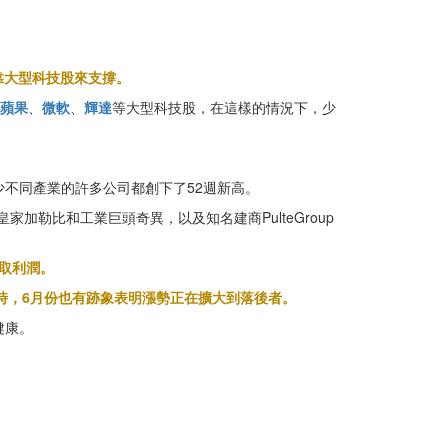
靠大型科技股來支撐。
蘋果
、
微軟
、
輝達
等大型科技股，在這樣的情況下，少
大，不少不同產業的許多公司都創下了52週新高。
加勒比和工業巨頭奇異，以及知名建商PulteGroup
取利潤。
。同時，6月份也有跡象表明漲勢正在擴大到落後者。
健康。