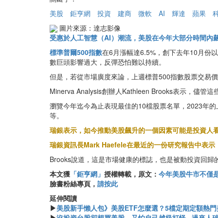
美股
鉅亨網
投資
建商
微軟
AI
輝達
蘋果
圖片來源：達志影像
受惠於人工智慧（AI）潮流，美股在今年大部分時間內
標準普爾500指數
在6月漲幅達6.5%，創下去年10月
數巨頭影響過大，反彈恐怕難以持續。
但是，若從市場廣度來論，上週標普500指數股票交易價
Minerva Analysis創辦人Kathleen Br
瀏覽今年迄今為止表現最佳的10檔股票名單，2023年
等。
瑞銀表示，如今推動美股飆升的一個因素可能是投資人
瑞銀資訊長Mark Haefele在最近的一份研究報
Brooks說道，這是市場健康的標誌，也是被動投資回
本文獲
「鉅亨網」
授權轉載，原文：
今年美股牛市不僅是
臉書粉絲專頁，
請按此
延伸閱讀
▶
美股新手懶人包》美股ETF怎麼選？5檔定期定額熱門美股
▶
沒投資台股卻想買美股，又怕自己越級打怪...過來人