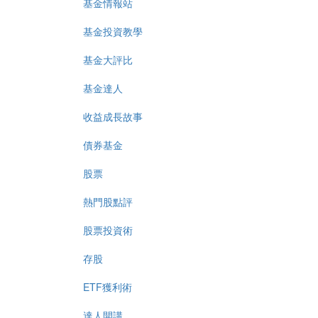
基金情報站
基金投資教學
基金大評比
基金達人
收益成長故事
債券基金
股票
熱門股點評
股票投資術
存股
ETF獲利術
達人開講