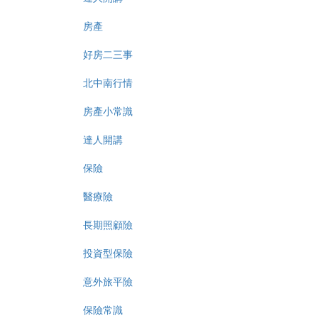
房產
好房二三事
北中南行情
房產小常識
達人開講
保險
醫療險
長期照顧險
投資型保險
意外旅平險
保險常識