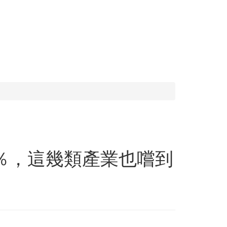
5％，這幾類產業也嚐到