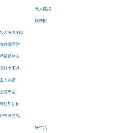
達人開講
輕理財
名人沒說的事
搶救爛理財
輕鬆退休去
理財小工具
達人開講
企畫專區
自動加薪術
外幣決勝點
好生活