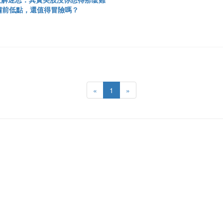
嘯前低點，還值得冒險嗎？
«
1
»