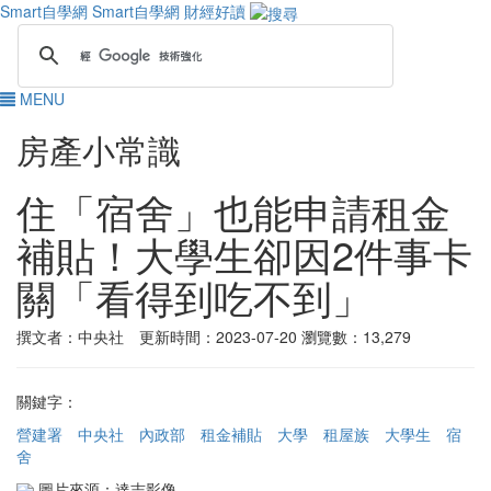
Smart自學網
Smart自學網 財經好讀
MENU
房產小常識
住「宿舍」也能申請租金
補貼！大學生卻因2件事卡
關「看得到吃不到」
撰文者：中央社 更新時間：2023-07-20
瀏覽數：13,279
關鍵字：
營建署
中央社
內政部
租金補貼
大學
租屋族
大學生
宿
舍
圖片來源：達志影像