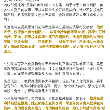
內政部營建署7月推出租金補貼2.0方案，給予大學生租金補貼，但
多位立委日前表示，學校未與學生簽訂租賃契約，造成不符規定而
領不到。教育部長潘文忠今天表示，會跟營建署及大學往這個方向
努力。
民進黨籍立委吳思瑤日前與民進黨籍立委鍾佳濱舉行記者會，
他們
表示，政府推出租金補貼2.0，放寬申請年齡降至18歲，讓學生可以
申請。不過，若學校未與學生簽訂租賃契約，或是租賃契約未清楚
記載「租賃金額」、「租賃期限」，就會不符合「租金補貼作業規
定」第6條第2款規定，而無法申請租金補貼，陷入看得到吃不到的
困境。
立法院教育及文化委員會今天審查性別平等教育法修正草案，吳思
瑤利用質詢時向潘文忠請命。潘文忠坦承現行申請條件上未注意到
此事，他允諾會跟營建署及大學共同往這個方向努力。
吳思瑤指出，教育部應與各大學協調，現在只有入住同意書，要求
教育部在2個月內與營建署協調，提供一致性租賃契約。潘文忠答詢
時說，會進一步跟營建署及大學溝通。
不光是校內住宿，吳思瑤進一步提及校外租屋，她表示，
校外租屋
申請補貼更困難，她在網路上查詢發現，學生若要求房東提供租賃
契約，有的會被房東趕走，有的轉嫁到租金，她初步統計有高達7成