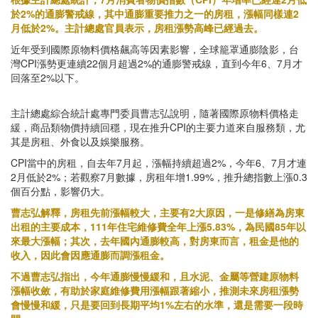
於2%的通膨警戒線，其中通膨重要推力之一的房租，漲幅同樣連2
月低於2%。主計總處官員表示，房租漲勢高峰已經過去。
近年受到國際原物料價格飆高等因素影響，全球籠罩通膨陰影，台
灣CPI漲勢更連續22個月超過2%的通膨警戒線，直到今年6、7月才
回落至2%以下。
主計總處綜合統計處專門委員曹志弘說明，隨著國際原物料價格走
緩，商品類物價持續回穩，現在推升CPI的主要力道來自服務類，尤
其是房租、外食以及娛樂服務。
CPI當中的房租，自去年7月起，漲幅持續超過2%，今年6、7月才連
2月低於2%；若觀察7月數據，房租年增1.99%，推升總指數上漲0.3
個百分點，影響仍大。
曹志弘解釋，房租先前漲幅較大，主要有2大原因，一是修繕為房東
出租的主要成本，111年住宅維修費全年上漲5.83%，為民國85年以
來最大漲幅；其次，去年國內通膨較高，對房東而言，租金是他的
收入，因此會因應通膨而調漲租金。
不過曹志弘指出，今年通膨慢慢緩和，且水泥、金屬等營建原物料
漲幅收斂，有助於家庭維修費用漲幅跟著縮小，推測未來房租漲勢
會慢慢和緩，只是要回到長期平均1%左右的水準，還是需要一段時