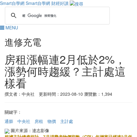
Smart自學網
Smart自學網 財經好讀
MENU
進修充電
房租漲幅連2月低於2%，
漲勢何時趨緩？主計處這
樣看
撰文者：中央社 更新時間：2023-08-10
瀏覽數：1,394
關鍵字：
通膨
中央社
房租
物價
主計處
圖片來源：達志影像
根據主計總處統計，7月消費者物價指數（CPI）年增率已經連2月低