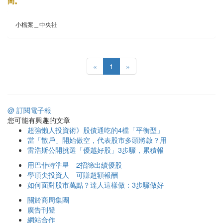
間。
小檔案＿中央社
«
1
»
@ 訂閱電子報
您可能有興趣的文章
超強懶人投資術》股債通吃的4檔「平衡型」
當「散戶」開始做空，代表股市多頭將啟？用
雷浩斯公開挑選「優越好股」3步驟，累積報
用巴菲特準星 2招篩出績優股
學頂尖投資人 可賺超額報酬
如何面對股市萬點？達人這樣做：3步驟做好
關於商周集團
廣告刊登
網站合作