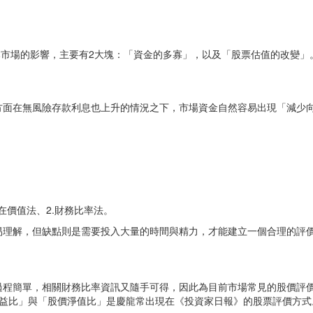
本市場的影響，主要有2大塊：「資金的多寡」，以及「股票估值的改變」
方面在無風險存款利息也上升的情況之下，市場資金自然容易出現「減少
在價值法、2.財務比率法。
，但缺點則是需要投入大量的時間與精力，才能建立一個合理的評價基礎，美
程簡單，相關財務比率資訊又隨手可得，因此為目前市場常見的股價評價方
「本益比」與「股價淨值比」是慶龍常出現在《投資家日報》的股票評價方式