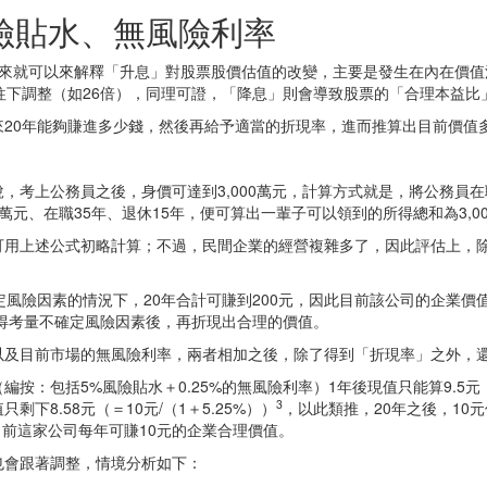
險貼水、無風險利率
下來就可以來解釋「升息」對股票股價估值的改變，主要是發生在內在價值
往下調整（如26倍），同理可證，「降息」則會導致股票的「合理本益比」
20年能夠賺進多少錢，然後再給予適當的折現率，進而推算出目前價值
，考上公務員之後，身價可達到3,000萬元，計算方式就是，將公務員
、在職35年、退休15年，便可算出一輩子可以領到的所得總和為3,000
可用上述公式初略計算；不過，民間企業的經營複雜多了，因此評估上，除
風險因素的情況下，20年合計可賺到200元，因此目前該公司的企業價
須得考量不確定風險因素後，再折現出合理的價值。
以及目前市場的無風險利率，兩者相加之後，除了得到「折現率」之外，
編按：包括5%風險貼水＋0.25%的無風險利率）1年後現值只能算9.5元（＝
3
只剩下8.58元（＝10元/（1＋5.25%））
，以此類推，20年之後，10元價
目前這家公司每年可賺10元的企業合理價值。
也會跟著調整，情境分析如下：