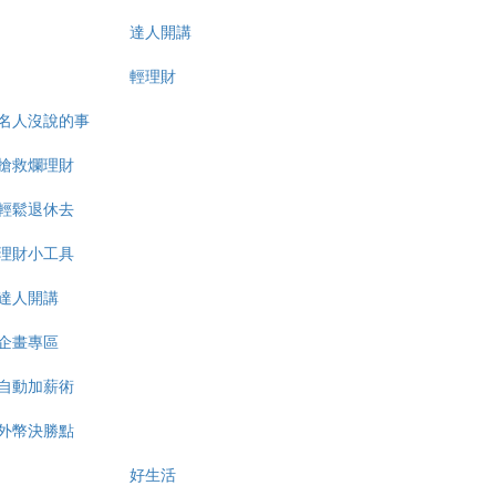
達人開講
輕理財
名人沒說的事
搶救爛理財
輕鬆退休去
理財小工具
達人開講
企畫專區
自動加薪術
外幣決勝點
好生活