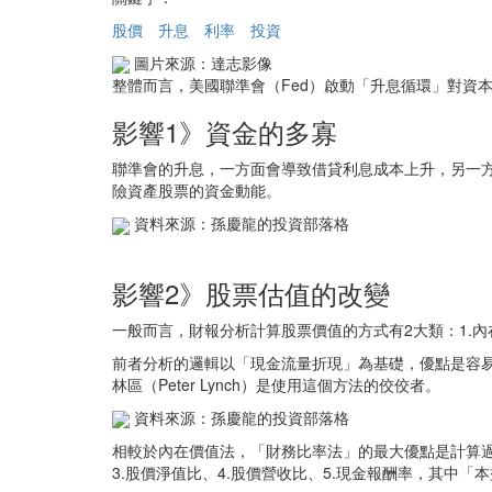
股價
升息
利率
投資
圖片來源：達志影像
整體而言，美國聯準會（Fed）啟動「升息循環」對資
影響1》資金的多寡
聯準會的升息，一方面會導致借貸利息成本上升，另一
險資產股票的資金動能。
資料來源：孫慶龍的投資部落格
影響2》股票估值的改變
一般而言，財報分析計算股票價值的方式有2大類：1.內
前者分析的邏輯以「現金流量折現」為基礎，優點是容易理解
林區（Peter Lynch）是使用這個方法的佼佼者。
資料來源：孫慶龍的投資部落格
相較於內在價值法，「財務比率法」的最大優點是計算過
3.股價淨值比、4.股價營收比、5.現金報酬率，其中