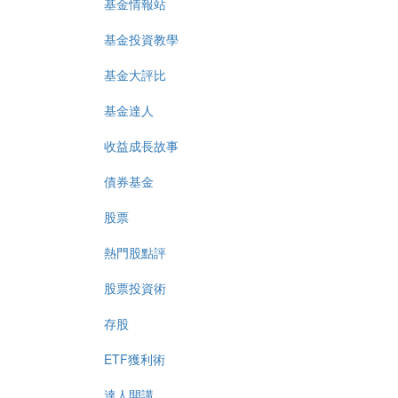
基金情報站
基金投資教學
基金大評比
基金達人
收益成長故事
債券基金
股票
熱門股點評
股票投資術
存股
ETF獲利術
達人開講