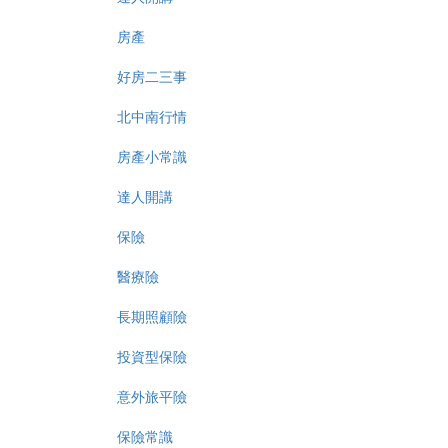
房產
好房二三事
北中南行情
房產小常識
達人開講
保險
醫療險
長期照顧險
投資型保險
意外旅平險
保險常識