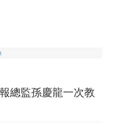
懂
報總監孫慶龍一次教