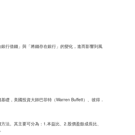
。
向銀行借錢」與「將錢存在銀行」的變化，進而影響到風
國投資大師巴菲特（Warren Buffett）、彼得．
法。其主要可分為：1.本益比、2.股價盈餘成長比、
。