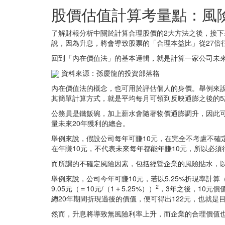
股價估值計算考量點：風
了解財報分析中關於計算合理股價的2大方法之後，接
說，因為升息，將會導致股票的「合理本益比」從27倍
回到「內在價值法」的基本邏輯，就是計算一家公司未來
資料來源：孫慶龍的投資部落格
內在價值法的概念，也可用於評估個人的身價。舉例來說
其簡單計算方式，就是平均每月可領到反映通膨之後的5萬元
公務員是鐵飯碗，加上薪水會隨著物價通膨調升，因此
量未來20年獲利的總合。
舉例來說，假設公司每年可賺10元，在完全不考慮不確定
在年賺10元，不代表未來每年都能年賺10元，所以必
而所謂的不確定風險因素，包括經營企業的風險貼水，
舉例來說，公司今年可賺10元，若以5.25%折現率計算（
2
9.05元（＝10元/（1＋5.25%））
，3年之後，10元價值
總20年期間折現過後的價值，便可得出122元，也就是
然而，升息將導致無風險利率上升，而企業的合理價值