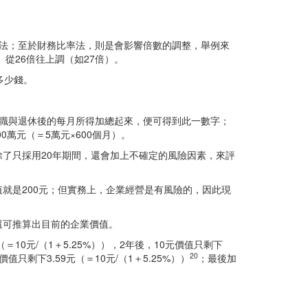
法；至於財務比率法，則是會影響倍數的調整，舉例來
從26倍往上調（如27倍）。
多少錢。
在職與退休後的每月所得加總起來，便可得到此一數字；
萬元（＝5萬元×600個月）。
了只採用20年期間，還會加上不確定的風險因素，來評
值就是200元；但實務上，企業經營是有風險的，因此現
還可推算出目前的企業價值。
10元/（1＋5.25%）），2年後，10元價值只剩下
20
值只剩下3.59元（＝10元/（1＋5.25%））
；最後加