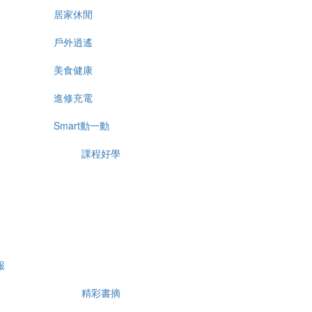
居家休閒
戶外逍遙
美食健康
進修充電
Smart動一動
課程好學
報
精彩書摘