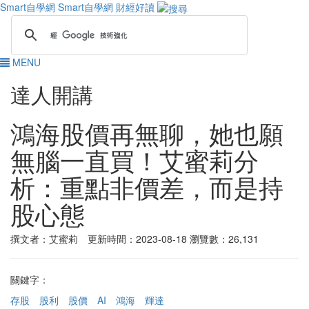
Smart自學網
Smart自學網 財經好讀
MENU
達人開講
鴻海股價再無聊，她也願
無腦一直買！艾蜜莉分
析：重點非價差，而是持
股心態
撰文者：艾蜜莉 更新時間：2023-08-18
瀏覽數：26,131
關鍵字：
存股
股利
股價
AI
鴻海
輝達