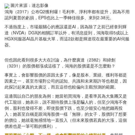
圖片來源：達志影像
鴻海（2317）公布Q2獲利囉！毛利率、淨利率都有提升，因為不用
認列夏普的虧損，EPS也比上一季轉佳很多、來到2.38元。
不過熱度上，市場最關心的應該還是AI，因為除了之前已經拿到輝
達（NVDA）DGX的相關訂單以外，有消息提到，鴻海取得5成以上
HGX伺服器AI晶片基板大單，而這2款都是輝達現在最重要的AI伺服
器。
但也因此看到很多大大在討論，為什麼廣達（2382）和緯創
（3231）的股價都漲成這樣了，鴻海的股價還是不怎麼動？
事實上，會影響股價的原因太多了，像是股本、業績、獲利等都是
因素之一，甚至市場對公司的認知、共識和未來期許等也都是，因
此探討起來真的太廣泛，而且這些也較偏向主觀預測的範圍。
這邊我以自己的朋友為例：她當初買鴻海，是看準其為大集團又是
代工龍頭，她表示，說不期待股價上漲是騙人的，但至少鴻海不會
倒，股利也發得不差，即使股價下跌，也至少能安心地把錢再投
入；她甚至自稱是跟鴻海股價一樣「無聊」的女子，股價到了想要
的價位，她就毫無感情地一直投入（但未來股價若真的大漲，這個
價差也是一筆可觀的獲利）。
買股票的「心態」不一樣，也會影響持股的心情和結果。
像我朋