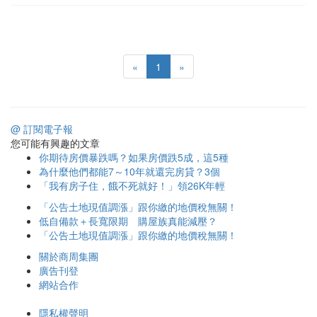
«
1
»
@ 訂閱電子報
您可能有興趣的文章
你期待房價暴跌嗎？如果房價跌5成，這5種
為什麼他們都能7～10年就還完房貸？3個
「我有房子住，餓不死就好！」領26K年輕
「公告土地現值調漲」跟你繳的地價稅無關！
低自備款＋長寬限期 購屋族真能減壓？
「公告土地現值調漲」跟你繳的地價稅無關！
關於商周集團
廣告刊登
網站合作
隱私權聲明