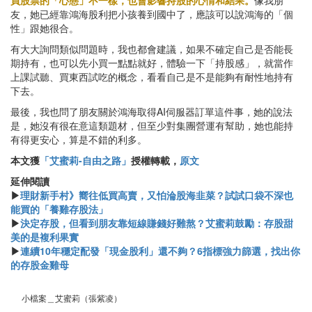
友，她已經靠鴻海股利把小孩養到國中了，應該可以說鴻海的「個
性」跟她很合。
有大大詢問類似問題時，我也都會建議，如果不確定自己是否能長
期持有，也可以先小買一點點就好，體驗一下「持股感」，就當作
上課試聽、買東西試吃的概念，看看自己是不是能夠有耐性地持有
下去。
最後，我也問了朋友關於鴻海取得AI伺服器訂單這件事，她的說法
是，她沒有很在意這類題材，但至少對集團營運有幫助，她也能持
有得更安心，算是不錯的利多。
本文獲
「艾蜜莉-自由之路」
授權轉載，
原文
延伸閱讀
▶
理財新手村》嚮往低買高賣，又怕淪股海韭菜？試試口袋不深也
能買的「養雞存股法」
▶
決定存股，但看到朋友靠短線賺錢好難熬？艾蜜莉鼓勵：存股甜
美的是複利果實
▶
連續10年穩定配發「現金股利」還不夠？6指標強力篩選，找出你
的存股金雞母
小檔案＿艾蜜莉（張紫凌）