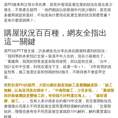
原PO後來和父母分享此事，卻意外發現延遲交屋的狀況在過去甚少
發生，不禁產生疑問：「他們都說以前那個年代很少聽到，甚至很
多建商就提前蓋好，不知道為什麼現在延遲交屋的狀況那麼普遍？
是有什麼原因嗎？」
購屋狀況百百種，網友全指出
這一關鍵
原PO在PTT發文後，許多網友也分享自身在購屋時遇到的狀況：
「我同學的本來預計交屋＋裝潢半年入住的，現在小孩都生了」
「看建商，我買的預售是提前取得使照，所以提前交屋」「台中，
預計去年中交屋，到現在還沒下文，延遲一年＋1」「2年前買的昌
益預售，施工進度比當初預期的快2個月，不曉得會不會提早交
屋」。
而
對於原PO的疑問，大部分網友都直指缺工是最關鍵原因：「缺工
無解...以為這消息在唬你？」「中南部搶工，少見多怪。」「最後階
段的裝修應該是蠻搶工的，有些搞不好料還在海上。」「建材通
膨、缺工。」
，也有人表示很多合約都10年交屋，若交屋期較短也
會慢慢出現屋主不同意延後交屋而選擇賠償解約的情況：「交屋期
短的，慢慢也會有你不同意延後交屋就賠10%解約，解約重賣還比
較賺。」