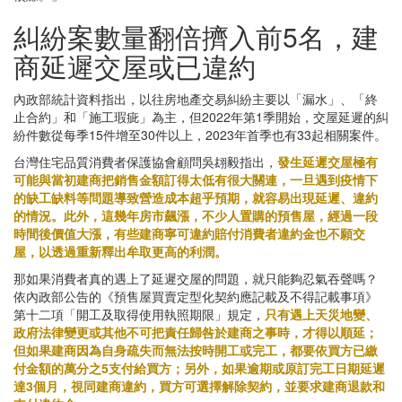
糾紛案數量翻倍擠入前5名，建
商延遲交屋或已違約
內政部統計資料指出，以往房地產交易糾紛主要以「漏水」、「終
止合約」和「施工瑕疵」為主，但2022年第1季開始，交屋延遲的糾
紛件數從每季15件增至30件以上，2023年首季也有33起相關案件。
台灣住宅品質消費者保護協會顧問吳翃毅指出，
發生延遲交屋極有
可能與當初建商把銷售金額訂得太低有很大關連，一旦遇到疫情下
的缺工缺料等問題導致營造成本超乎預期，就容易出現延遲、違約
的情況。此外，這幾年房市飆漲，不少人置購的預售屋，經過一段
時間後價值大漲，有些建商寧可違約賠付消費者違約金也不願交
屋，以透過重新釋出牟取更高的利潤。
那如果消費者真的遇上了延遲交屋的問題，就只能夠忍氣吞聲嗎？
依內政部公告的《預售屋買賣定型化契約應記載及不得記載事項》
第十二項「開工及取得使用執照期限」規定，
只有遇上天災地變、
政府法律變更或其他不可把責任歸咎於建商之事時，才得以順延；
但如果建商因為自身疏失而無法按時開工或完工，都要依買方已繳
付金額的萬分之5支付給買方；另外，如果逾期或原訂完工日期延遲
達3個月，視同建商違約，買方可選擇解除契約，並要求建商退款和