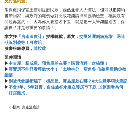
支付違約金。
消保處消保官王德明提醒民眾，雖然並非人人懂法，但可以把契約
書帶回家，與政府的範例做對比或花錢請律師協助檢查，確認沒有
問題再簽約：「因為你只要簽名下去，就是把一大筆錢賭進去，保
護自己才是最重要的事情！」
本文獲
「房產溫度計」
授權轉載，原文：
交屋延遲糾紛漸增 遇這
狀況別傻等！可索賠
臉書粉絲專頁，
請按此
延伸閱讀
▶
中古屋、新成屋、預售屋差在哪？購買流程一次搞懂！
▶
買賣房不能只看坪數大小！「土地持分」眉角多 信義房屋助你揪
細節
▶
別被代銷話術騙了！樣品屋、實品屋差在哪？4大注意事項快筆記
▶
不會3年、5年就賣，自住族卻永遠在等房市下跌...2原因曝為何
「好房難找」
小檔案_房產溫度計