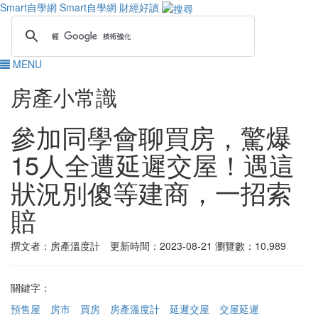
Smart自學網
Smart自學網 財經好讀
MENU
房產小常識
參加同學會聊買房，驚爆
15人全遭延遲交屋！遇這
狀況別傻等建商，一招索
賠
撰文者：房產溫度計 更新時間：2023-08-21
瀏覽數：10,989
關鍵字：
預售屋
房市
買房
房產溫度計
延遲交屋
交屋延遲