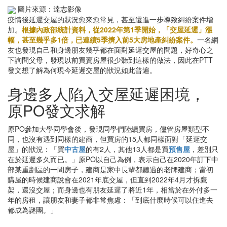
圖片來源：達志影像
疫情後延遲交屋的狀況愈來愈常見，甚至還進一步導致糾紛案件增
加。
根據內政部統計資料，從2022年第1季開始，「交屋延遲」漲
幅，甚至幾乎多1倍，已連續5季擠入前5大房地產糾紛案件。
一名網
友也發現自己和身邊朋友幾乎都在面對延遲交屋的問題，好奇心之
下詢問父母，發現以前買賣房屋很少聽到這樣的做法，因此在PTT
發文想了解為何現今延遲交屋的狀況如此普遍。
身邊多人陷入交屋延遲困境，
原PO發文求解
原PO參加大學同學會後，發現同學們陸續買房，儘管房屋類型不
同，也沒有遇到同樣的建商，但買房的15人都同樣面對「延遲交
屋」的狀況：「買
中古屋
的有2人，其他13人都是買
預售屋
，差別只
在於延遲多久而已。」原PO以自己為例，表示自己在2020年訂下中
部某重劃區的一間房子，建商是家中長輩都聽過的老牌建商；當初
購屋的時候建商說會在2021年底交屋，但直到2022年4月才拆鷹
架，還沒交屋；而身邊也有朋友延遲了將近1年，相當於在外付多一
年的房租，讓朋友和妻子都非常焦慮：「到底什麼時候可以住進去
都成為謎團。」