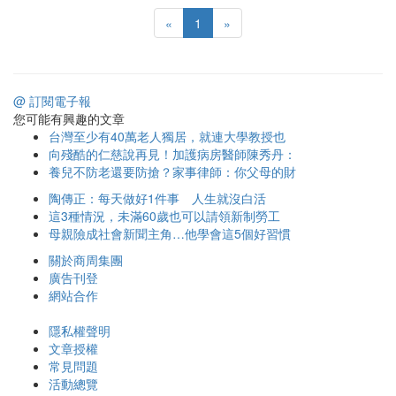
«
1
»
@ 訂閱電子報
您可能有興趣的文章
台灣至少有40萬老人獨居，就連大學教授也
向殘酷的仁慈說再見！加護病房醫師陳秀丹：
養兒不防老還要防搶？家事律師：你父母的財
陶傳正：每天做好1件事 人生就沒白活
這3種情況，未滿60歲也可以請領新制勞工
母親險成社會新聞主角…他學會這5個好習慣
關於商周集團
廣告刊登
網站合作
隱私權聲明
文章授權
常見問題
活動總覽