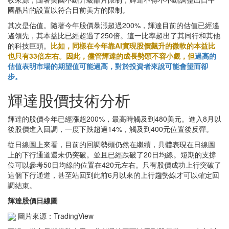
國晶片的設置以符合目前美方的限制。
其次是估值。隨著今年股價暴漲超過200%，輝達目前的估值已經遙
遙領先，其本益比已經超過了250倍。這一比率超出了其同行和其他
的科技巨頭。
比如，同樣在今年靠AI實現股價飆升的微軟的本益比
也只有33倍左右。因此，儘管輝達的成長勢頭不容小覷，但
過高的
估值表明市場的期望值可能過高，對於投資者來說可能會望而卻
步。
輝達股價技術分析
輝達的股價今年已經漲超200%，最高時觸及到480美元。進入8月以
後股價進入回調，一度下跌超過14%，觸及到400元位置後反彈。
從日線圖上來看，目前的回調勢頭仍然在繼續，具體表現在日線圖
上的下行通道還未仍突破。並且已經跌破了20日均線。短期的支撐
位可以參考50日均線的位置在420元左右。只有股價成功上行突破了
這個下行通道，甚至站回到此前6月以來的上行趨勢線才可以確定回
調結束。
輝達股價日線圖
圖片來源：TradingView