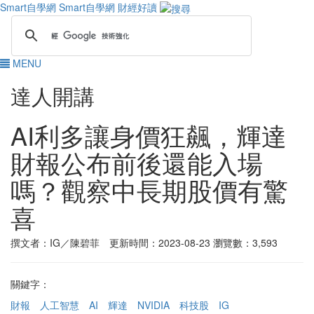
Smart自學網
Smart自學網 財經好讀
MENU
達人開講
AI利多讓身價狂飆，輝達
財報公布前後還能入場
嗎？觀察中長期股價有驚
喜
撰文者：IG／陳碧菲 更新時間：2023-08-23
瀏覽數：3,593
關鍵字：
財報
人工智慧
AI
輝達
NVIDIA
科技股
IG