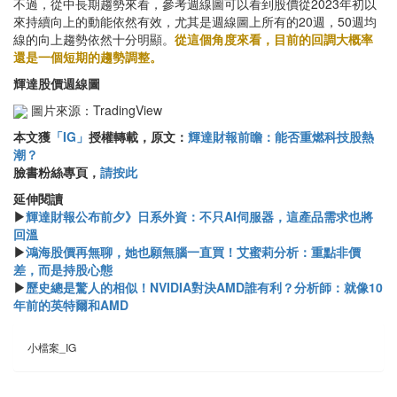
不過，從中長期趨勢來看，參考週線圖可以看到股價從2023年初以
來持續向上的動能依然有效，尤其是週線圖上所有的20週，50週均
線的向上趨勢依然十分明顯。
從這個角度來看，目前的回調大概率
還是一個短期的趨勢調整。
輝達股價週線圖
圖片來源：TradingView
本文獲
「IG」
授權轉載，原文：
輝達財報前瞻：能否重燃科技股熱
潮？
臉書粉絲專頁，
請按此
延伸閱讀
▶
輝達財報公布前夕》日系外資：不只AI伺服器，這產品需求也將
回溫
▶
鴻海股價再無聊，她也願無腦一直買！艾蜜莉分析：重點非價
差，而是持股心態
▶
歷史總是驚人的相似！NVIDIA對決AMD誰有利？分析師：就像10
年前的英特爾和AMD
小檔案_IG