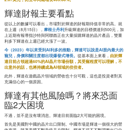
輝達財報主要看點
從以上的數據可以看出，市場對於輝達的財報期待值非常的高。就
在上週（8月15日），
摩根士丹利
升級輝達的目標價達到500元，加
上近期有報導指沙特與阿聯酋正在大量採購輝達的晶片產品，雙重
利多下輝達在上週已經大漲了一波。
今（2023）年以來受到AI利多的推動，輝達可以說是AI股內最大的
寵兒，身價和關注度都出現爆發式增長。
從基本面上來看，
由於輝
達目前占領超過60%的AI晶片市場份額，其受寵程度可以理解，不
出意外的話，也將持續成為AI領域的佼佼者。
此外，輝達在遊戲晶片領域的營收也十分可觀，這也是投資者對其
充滿信心的一個原因。
輝達有其他風險嗎？將來恐面
臨2大困境
不過，並不是沒有壞消息。輝達目前面臨2大可能的困境。
首先是美國對中國的晶片出口限制。中國市場是輝達一個很大的營
收來源，隨著美國不斷升級晶片限制，輝達不得不不斷調整出口中