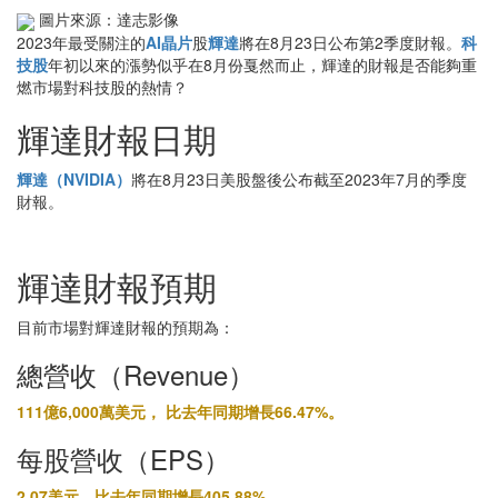
圖片來源：達志影像
2023年最受關注的
AI晶片
股
輝達
將在8月23日公布第2季度財報。
科
技股
年初以來的漲勢似乎在8月份戛然而止，輝達的財報是否能夠重
燃市場對科技股的熱情？
輝達財報日期
輝達（NVIDIA）
將在8月23日美股盤後公布截至2023年7月的季度
財報。
輝達財報預期
目前市場對輝達財報的預期為：
總營收（Revenue）
111億6,000萬美元， 比去年同期增長66.47%。
每股營收（EPS）
2.07美元，比去年同期增長405.88%。