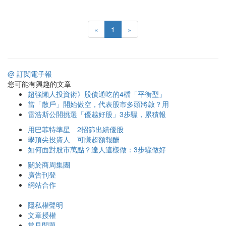
«
1
»
@ 訂閱電子報
您可能有興趣的文章
超強懶人投資術》股債通吃的4檔「平衡型」
當「散戶」開始做空，代表股市多頭將啟？用
雷浩斯公開挑選「優越好股」3步驟，累積報
用巴菲特準星 2招篩出績優股
學頂尖投資人 可賺超額報酬
如何面對股市萬點？達人這樣做：3步驟做好
關於商周集團
廣告刊登
網站合作
隱私權聲明
文章授權
常見問題