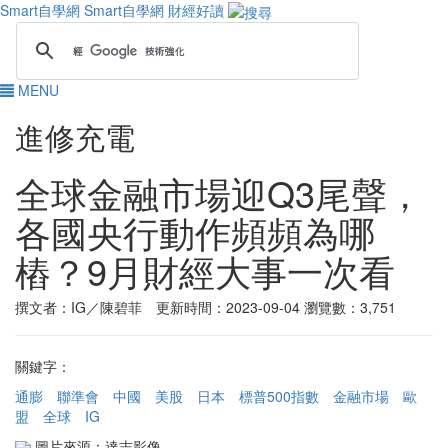
Smart自學網
Smart自學網 財經好讀
MENU
進修充電
全球金融市場迎Q3尾聲，
各國央行動作頻頻為哪
樁？9月財經大事一次看
撰文者：IG／陳碧菲 更新時間：2023-09-04
瀏覽數：3,751
關鍵字：
通膨
聯準會
中國
美股
日本
標普500指數
金融市場
歐
盟
全球
IG
圖片來源：達志影像