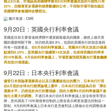
截止8月底，市場認為美國聯準會在9月利率會議加息的可能性只有
22%，但隨著更多通膨和就業數據的公布，不排除市場可能在臨近
美國聯準會會議時改變想法。
圖片來源：CME
9月20日：英國央行利率會議
英國是目前主要發達經濟體中通貨膨脹最高的國家，雖然上個月英
國的通膨明顯下降，但仍然高達6.8%，也因此英國央行的加息進程
尚有一段路要走。
在8月份的利率會議上，英國央行再次加息25個基
點達到5.25%，是英國央行連續第14次加息，也使得英國的利率來
到15年新高。9月份的利率會議上，市場普遍預期英國央行還會繼續
再加息25個基點。
9月22日：日本央行利率會議
儘管日本面臨著通膨高企以及日圓屢破低位的壓力，日本央行行長
在8月底的全球央行經濟論壇上重申，日本央行仍然認為目前「潛在
通膨水平」仍然低於央行的警戒線，因此大概率9月的利率會議不會
做出太重大的調整。
不過日本央行在8月利率會議上並沒有按常理出
牌，意外調高了10年期債券控制的上限並表示將更加靈活控制這一
限制。9月的利率會議上日本央行是否會對該上限做出任何調整或者
釋放不一樣的信號呢？