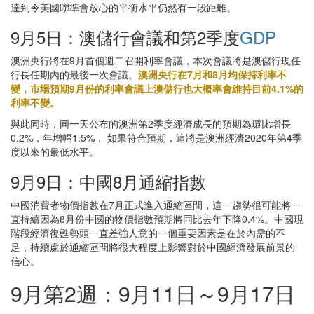
達到令美國聯準會放心的平衡水平仍然有一段距離。
9月5日：澳儲行會議和第2季度
GDP
澳洲央行將在9月首個週二召開利率會議，本次會議將是澳儲行現任
行長任期內的最後一次會議。
澳洲央行在7月和8月均保持利率不
變，市場預期9月份的利率會議上澳儲行也大概率會維持目前4.1%的
利率不變。
與此同時，同一天公布的澳洲第2季度經濟成長的預期為環比增長
0.2%，年增幅1.5%， 如果符合預期，這將是澳洲經濟2020年第4季
度以來的最低水平。
9月9日：中國8月通縮指數
中國消費者物價指數在7月正式進入通縮區間，這一趨勢很可能將一
直持續因為8月份中國的物價指數預期將同比去年下降0.4%。中國現
階段經濟復甦勢頭一直差強人意的一個重要因素是在於內需的不
足，持續處於通縮區間將很大程度上影響對於中國經濟發展前景的
信心。
9月第2週：9月11日～9月17日