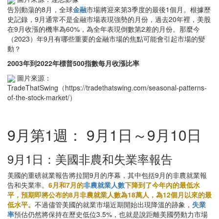
告別動蕩的8月，全球
金融
市場將迎來第3季度的最後1個月。根據歷
史記錄，9月通常不是金融市場表現強勢的月份，過去20年裡，美股
在9月收漲的機率為60%，為全年表現倒數第2差的月份。那麼今
（2023）年9月有哪些重要的金融市場的焦點可能會引起市場的變
動？
2003年到2022年標普500指數每月收漲比率
圖片來源：
TradeThatSwing（https://tradethatswing.com/seasonal-patterns-
of-the-stock-market/）
9月第1週： 9月1日～9月10日
9月1日：美國非農和失業率報告
美國的重磅就業報告將拉開9月的序幕，其中包括9月的非農就業報
告和失業率。
6月和7月的
非農就業人數
下降到了今年內的最低水
平，預期即將公布的8月非農就業人數為18萬人，為12個月以來的最
低水平。
不過儘管美國的就業市場近期開始出現降溫的跡象，
失業
率
預估仍然將保持在歷史低位3.5%，也就是說距離美國勞動力市場