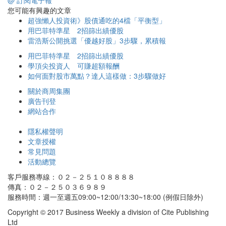
@ 訂閱電子報
您可能有興趣的文章
超強懶人投資術》股債通吃的4檔「平衡型」
用巴菲特準星 2招篩出績優股
雷浩斯公開挑選「優越好股」3步驟，累積報
用巴菲特準星 2招篩出績優股
學頂尖投資人 可賺超額報酬
如何面對股市萬點？達人這樣做：3步驟做好
關於商周集團
廣告刊登
網站合作
隱私權聲明
文章授權
常見問題
活動總覽
客戶服務專線：０２－２５１０８８８８
傳真：０２－２５０３６９８９
服務時間：週一至週五09:00~12:00/13:30~18:00 (例假日除外)
Copyright © 2017 Business Weekly a division of Cite Publishing
Ltd