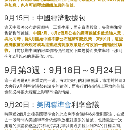
停加息，也有可能釋放繼續加息的信號。
9月15日：中國經濟數據包
這天中國將公布房屋價格，工業生產，固定資產投資，失業率和零
售銷售等數據。
中國7月、8月2個月公布的經濟數據多數差強人意，
與此同時，從6月開始中國不斷公布經濟刺激政策，來到9月，這些
經濟數據的表現將成為這些經濟刺激政策是否有效的一個階段性驗
收。
目前預期中國的房屋價格仍然處於下降趨勢而失業率將上漲到
今年2月以來的最高值5.4%。
9月第3週：9月18日～9月24日
這一週將是9月最重要的一週。有3大央行的利率會議，市場對於這3
大央行9月利率會議都有諸多的猜測，而央行們在會議上釋放的信號
也勢必將很大程度上影響市場的情緒。
9月20日：
美國聯準會
利率會議
時隔近2個月之後美國聯準會的此次利率會議將格外受到關注，在過
去一段時間內美國聯準會依然釋放相對鷹派的信號，包括最近一次
鮑爾的演講仍然堅持將維持高利率以將通膨拉回到2%的目標區間。