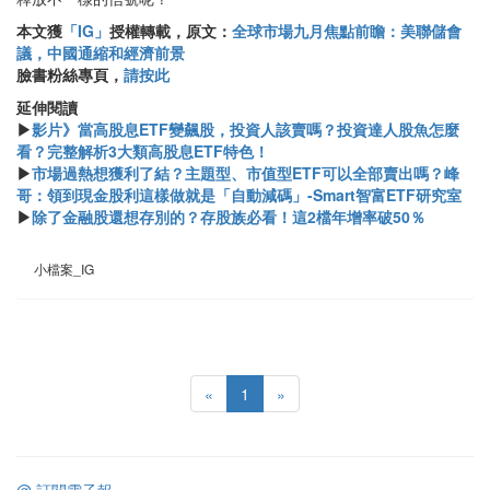
本文獲
「IG」
授權轉載，原文：
全球市場九月焦點前瞻：美聯儲會
議，中國通縮和經濟前景
臉書粉絲專頁，
請按此
延伸閱讀
▶
影片》當高股息ETF變飆股，投資人該賣嗎？投資達人股魚怎麼
看？完整解析3大類高股息ETF特色！
▶
市場過熱想獲利了結？主題型、市值型ETF可以全部賣出嗎？峰
哥：領到現金股利這樣做就是「自動減碼」-Smart智富ETF研究室
▶
除了金融股還想存別的？存股族必看！這2檔年增率破50％
小檔案_IG
«
1
»