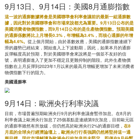
9月13日、9月14日：美國8月通膨指數
這一波的通膨數據將會是美國聯準會利率會議前的最新一組通膨數
據，因此對於美國聯準會和市場來說都尤為重要。9月13日公布的是
美國消費者物價指數，而9月14日公布的是生產物價指數。預期美國
的通膨係數將比上月增長0.3%，年增幅為3.4%，而核心通膨的年增
幅為4.6%。
從上個月開始，由於基數效應，美國的通膨指數連續下
滑的趨勢已經結束，開始進入上下波動期，因此，如果本月的通膨
反彈幅度高於預期，對於美國聯準會來說將是一個並不友好的信
號，表明通膨進入了更加不穩定且更難抑制的階段。此外生產物價
指數在上月反彈到2023年1月以來的最高月增幅更增加了未來消費者
物價指數下行的阻力。
美國通膨率
9月14日：歐洲央行利率決議
目前，市場普遍預期歐洲央行9月的利率會議會暫停加息。在8月的
利率會議上歐洲央行加息了25個基點是連續第9次加息，目前歐元區
的通膨率雖然有所放緩，但仍然高於歐洲央行2%的通膨目標，
在8
月底的全球央行經濟論壇上，歐洲央行行長強調仍然將堅持這一通
膨目標，因此市場解讀為歐洲央行的加息尚未堅定。即便在9月份暫