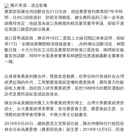
圖片來源：達志影像
農業部長陳吉仲請辭並在21日生效，他從農委會到農業部7年半時
間，任內口蹄疫拔針、防範非洲豬瘟、健全農民福利三保一金等政
績獲得肯定；他挺過為進口美豬瘦肉精含量背書等爭議，卻挺不過
近期進口雞蛋的政治風暴。
進口蛋爭議延燒，陳吉仲16日二度親上火線召開記者會說明，卻缺
席17日「全國漁業團體賴清德後援會」，此時傳出請辭消息，神隱
數日後，今天分別在立法院及農業部捍衛進口蛋政策，晚間卻在臉
書宣布請辭，同時中央畜產會董事長林聰賢也透過臉書辭去董事長
一職。
出身屏東農家的陳吉仲，雙親曾是豬農，在學生時代有感於在台灣
經濟起飛的年代，工商繁榮發展卻是犧牲農業換來，農民看天吃飯
卻收入微薄，因此投入研究農業經濟，並把1988年520農民運動的
訴求及農民福祉當成從政使命。
陳吉仲為美國德州農工大學農業經濟所博士、台灣大學農業經濟所
碩士、台大農業經濟系畢業；曾任農委會主委、農委會副主委、台
灣農村經濟學會理事長、中興大學主任秘書等。
2016年5月20日，總統蔡英文宣誓就任後，陳吉仲獲時任行政院長
林全任命為農委會（農業部前身）副主委；2018年12月5日，民進