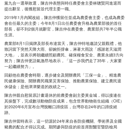
黨九合一選舉敗選，陳吉仲表態與時任農委會主委林聰賢同進退而
提出辭呈，後獲慰留並代理主委一職。
2019年1月內閣改組，陳吉仲獲留任並成為農委會主委，也成為農委
會在任最久的主委；今年8月1日出任農委會升格為農業部後的首任
部長，卻不到2個月就辭官，陳吉仲在農委會、農業部共7年半公職
生涯。
農業部8月1日揭牌及部長布達當天，陳吉仲特地邀請父親觀禮，他
致詞當下突然天降大雨、卻婉拒撐傘，淋著大雨說「感謝老天滋潤
大地」，並表示將朝繼續照顧農民、確保糧食安全、農業永續3方向
努力；陳吉仲更語氣激昂地表示，「這一步我們走了35年，大家要
一起繼續努力」。
回顧他在農委會時期，逐步健全及開辦農民「三保一金」、精進農
民健康保險、開辦農民職業災害保險、推動農業保險、建立農民退
休儲金；是他津津樂道的政績之一。
陳吉仲親自慰留原計畫退休的前農委會副主委黃金城，得以接連在
其操盤下，完成數項動物防疫成果，包含世界動物衛生組織（OIE）
於2020年6月宣布台灣脫離口蹄疫區，台灣存在24年的口蹄疫絕
跡。
陳吉仲當時表示，這一切源於24年來自各防疫機關、學術界及全國
豬農的配合才得以完成。期間參與防疫的前首席獸醫官暨防檢局