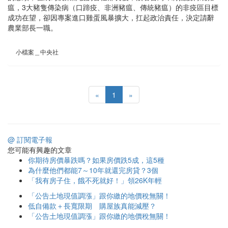
瘟，3大豬隻傳染病（口蹄疫、非洲豬瘟、傳統豬瘟）的非疫區目標
成功在望，卻因專案進口雞蛋風暴擴大，扛起政治責任，決定請辭
農業部長一職。
小檔案＿中央社
«
1
»
@ 訂閱電子報
您可能有興趣的文章
你期待房價暴跌嗎？如果房價跌5成，這5種
為什麼他們都能7～10年就還完房貸？3個
「我有房子住，餓不死就好！」領26K年輕
「公告土地現值調漲」跟你繳的地價稅無關！
低自備款＋長寬限期 購屋族真能減壓？
「公告土地現值調漲」跟你繳的地價稅無關！