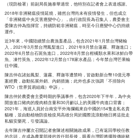
（現防檢署）前副局長施泰華過世，他特別在記者會上表達感謝。
2018年非洲豬瘟疫情延燒，雖然台灣尚未有疫情發生，但也成立
「非洲豬瘟中央災害應變中心」，由行政院長為召集人，農委會主
委陳吉仲為指揮官，持續防範非洲豬瘟，時至今日應變中心仍持續
運作。
近3年來，中國陸續禁台農漁畜產品，包含2021年1月禁台灣豬輸
入，2021年3月禁台灣鳳梨進口，2021年9月禁台蓮霧、釋迦進口；
2022年6月禁台石斑魚進口，2022年8月禁台柑橘類水果和冰鮮白帶
魚、凍竹筴魚，2022年12月禁台178家水產品；今年禁台灣芒果輸
往中國。
陳吉仲在諸如鳳梨、蓮霧、釋迦等遭禁時，皆啟動新台幣10億元專
案經費，啟動拓展外銷、內銷措施；此外也多次強調「不排除向
WTO（世界貿易組織）申訴」。
陳吉仲於農委會主委時期的爭議事件，包含2020年下半年，為中央
開放進口豬肉的瘦肉精含量和30月齡以上的美國牛肉進口背書；
2021年，海巡人員於台南安平外海攔截來自中國的154隻走私名貴
貓種，並由動植物防疫檢疫局高雄分局於國際流浪動物日將這批走
私貓安樂死，引發議論。
去年陳吉仲屢次召開記者會陳述相關施政成果，已有返回學校任教
的念頭，在成為農業部後的首任部長後，眼看台灣即將擺脫傳統豬