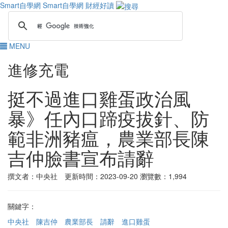
Smart自學網
Smart自學網 財經好讀
MENU
進修充電
挺不過進口雞蛋政治風
暴》任內口蹄疫拔針、防
範非洲豬瘟，農業部長陳
吉仲臉書宣布請辭
撰文者：中央社 更新時間：2023-09-20
瀏覽數：1,994
關鍵字：
中央社
陳吉仲
農業部長
請辭
進口雞蛋