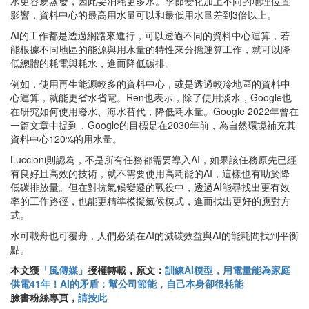
水更容易蒸發，因此要消耗更多水。季節變化加上不同的地理位置
影響，資料中心的最高用水量可以和最低用水量差到3倍以上。
AI的工作都是透過網路來進行，可以透過不同的資料中心運算，若
能根據不同地區的能源與用水量的特性來分擔運算工作，就可以降
低總體的耗電與耗水，進而降低碳排。
例如，使用再生能源較多的資料中心，或是透過較冷地區的資料中
心運算，就能更省水省電。Ren也表示，除了使用淡水，Google也
在研究如何使用廢水、海水替代，降低耗水量。Google 2022年曾在
一篇文章中提到，Google的目標是在2030年前，為自然環境補充其
資料中心120%的用水量。
Luccioni則認為，不是所有任務都需要導入AI，如果該任務原先已經
有良好且高效的技術，就不需要使用高耗能的AI，這樣也有助於降
低碳排放量。但在對抗氣候變遷的戰役中，透過AI能尋找出更有效
率的工作路徑，也能更精準模擬氣候模式，進而找出更好的應對方
式。
水可載舟也可覆舟，人們必須在AI的減碳效益與AI的能耗間找到平衡
點。
本文獲
「風傳媒」
授權轉載，原文：
訓練AI模型，用電量能為家庭
供電41年！AI的矛盾：幫公司節能，自己本身卻很耗能
臉書粉絲專頁，
請按此