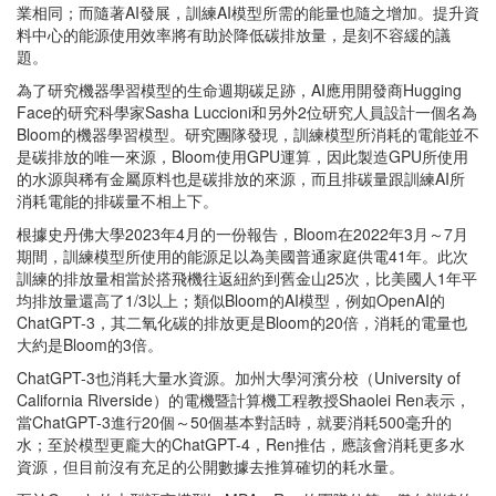
業相同；而隨著AI發展，訓練AI模型所需的能量也隨之增加。提升資
料中心的能源使用效率將有助於降低碳排放量，是刻不容緩的議
題。
為了研究機器學習模型的生命週期碳足跡，AI應用開發商Hugging
Face的研究科學家Sasha Luccioni和另外2位研究人員設計一個名為
Bloom的機器學習模型。研究團隊發現，訓練模型所消耗的電能並不
是碳排放的唯一來源，Bloom使用GPU運算，因此製造GPU所使用
的水源與稀有金屬原料也是碳排放的來源，而且排碳量跟訓練AI所
消耗電能的排碳量不相上下。
根據史丹佛大學2023年4月的一份報告，Bloom在2022年3月～7月
期間，訓練模型所使用的能源足以為美國普通家庭供電41年。此次
訓練的排放量相當於搭飛機往返紐約到舊金山25次，比美國人1年平
均排放量還高了1/3以上；類似Bloom的AI模型，例如OpenAI的
ChatGPT-3，其二氧化碳的排放更是Bloom的20倍，消耗的電量也
大約是Bloom的3倍。
ChatGPT-3也消耗大量水資源。加州大學河濱分校（University of
California Riverside）的電機暨計算機工程教授Shaolei Ren表示，
當ChatGPT-3進行20個～50個基本對話時，就要消耗500毫升的
水；至於模型更龐大的ChatGPT-4，Ren推估，應該會消耗更多水
資源，但目前沒有充足的公開數據去推算確切的耗水量。