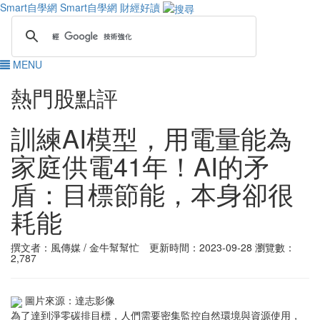
Smart自學網
Smart自學網 財經好讀
MENU
熱門股點評
訓練AI模型，用電量能為
家庭供電41年！AI的矛
盾：目標節能，本身卻很
耗能
撰文者：風傳媒 / 金牛幫幫忙 更新時間：2023-09-28
瀏覽數：
2,787
圖片來源：達志影像
為了達到淨零碳排目標，人們需要密集監控自然環境與資源使用，