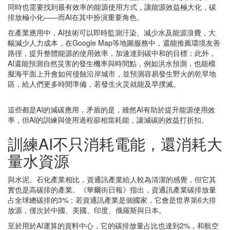
同時也需要找到最有效率的能源使用方式，讓能源效益極大化，碳
排放極小化——而AI在其中扮演重要角色。
在產業應用中，AI技術可以即時監測汙染、減少水及能源浪費，大
幅減少人力成本，在Google Map等地圖服務中，還能推薦環境友善
路徑，提升整體能源的使用效率，加速達到碳中和的目標；此外，
AI還能預測自然災害的發生機率與時間點，例如洪水預測，也能模
擬海平面上升會如何侵蝕沿岸城市，並預測容易發生野火的乾旱地
區，給人們更多時間準備，若發生火災就能及早撲滅。
這些都是AI的減碳應用，矛盾的是，雖然AI有助於提升能源使用效
率，但AI的訓練與使用過程卻相當耗能，讓減碳的效益打折扣。
訓練AI不只消耗電能，還消耗大
量水資源
與水泥、石化產業相比，資通訊產業給人較為清潔的感覺，但它其
實也是高碳排的產業。《華爾街日報》指出，資通訊產業碳排放量
占全球總碳排的3%；若資通訊產業是個國家，它會是世界第6大排
放源，僅次於中國、美國、印度、俄羅斯與日本。
至於用於AI運算的資料中心，它的碳排放量占比也達到2%，和航空