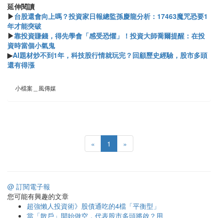
延伸閱讀
▶
台股還會向上嗎？投資家日報總監孫慶龍分析：17463魔咒恐要1
年才能突破
▶
靠投資賺錢，得先學會「感受恐懼」！投資大師喬爾提醒：在投
資時當個小氣鬼
▶
AI題材炒不到1年，科技股行情就玩完？回顧歷史經驗，股市多頭
還有得漲
小檔案＿風傳媒
«
1
»
@ 訂閱電子報
您可能有興趣的文章
超強懶人投資術》股債通吃的4檔「平衡型」
當「散戶」開始做空，代表股市多頭將啟？用