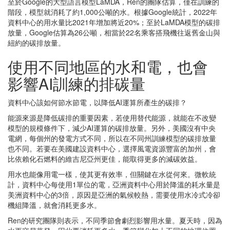
至於Google的大型語言模型LaMDA，Ren的團隊估算，僅在訓練的
階段，模型就消耗了約1,000公噸的水。根據Google統計，2022年
資料中心的用水量比2021年增加將近20%；至於LaMDA模型的碳排
放量，Google估算為26公噸，相當於22名乘客搭飛機往返舊金山與
紐約的碳排放量。
使用不同地區的水和電，也會
影響AI訓練的排碳量
資料中心該如何節水節電，以降低AI運算所產生的碳排？
能源來源是降低碳排的重要因素，若使用替代能源，就能在不改變
模型的規模條件下，減少AI運算的碳排放量。另外，美國沒有中央
電網，每個州的發電方式不同，所以在不同州訓練模型的碳排放量
也不同。若要在美國建設資料中心，選擇風電資源豐富的加州，會
比依賴化石燃料的維吉尼亞州更佳，能取得更多的減碳效益。
用水也能像用電一樣，使其更有效率，但關鍵在水從何來。微軟統
計，資料中心每使用1單位的電，亞洲資料中心用於降溫的耗水量是
美洲資料中心的3倍，原因是亞洲的氣候較熱，需要使用水冷式冷卻
機組降溫，就會消耗更多水。
Ren的研究團隊則表示，不同季節會劇烈影響用水量。夏天時，因為