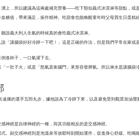
」湧上，所以建議為這兩處補充營養——吃下類似義式冰淇淋等甜點，或
升血糖值，帶來滿足，振作精神。吃甜食也能喚醒童年時父母買生日蛋糕
。聽說義大利人生氣的時候真的會吃義式冰淇淋。
人說「讓腦袋好好冷靜一下吧！」這是正確的作法，但是我們平常在家或
水倒進杯子，一口氣灌下去。
以「一肚子火」或是「怒氣直衝腦門」來形容發脾氣。所以淋水是讓腦袋
部
Cup）而聲名遠播的選手五郎丸步，據他說為了冷靜下來，以及避免受到觀眾
交感神經是自律神經的一種，與其功能相反的是交感神經。
模式。副交感神經則是泡溫泉等放鬆時刻開始運作，促進身心舒緩。吃喝