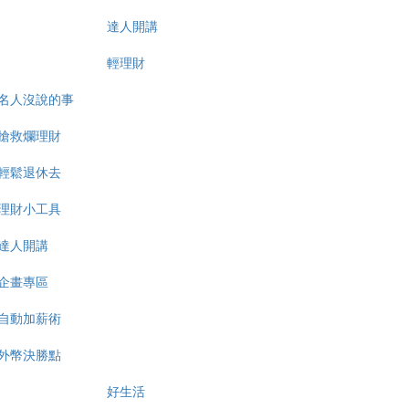
達人開講
輕理財
名人沒說的事
搶救爛理財
輕鬆退休去
理財小工具
達人開講
企畫專區
自動加薪術
外幣決勝點
好生活