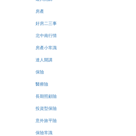
房產
好房二三事
北中南行情
房產小常識
達人開講
保險
醫療險
長期照顧險
投資型保險
意外旅平險
保險常識