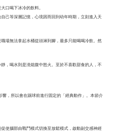
是大口喝下冰冷的飲料。
給自己等深層記憶，心境因而回到幼年時期，立刻進入天
是職場無法拿起水桶從頭淋到腳，最多只能喝喝冷飲。然
冷靜，喝水則是澆熄腹中怒火。至於不喜歡甜食的人，不
加油聲影響，所以會在踢球前進行固定的「經典動作」。本節介
能促使腦部由戰鬥模式切換至放鬆模式，啟動副交感神經