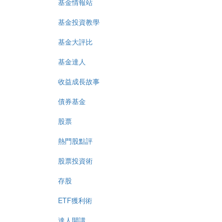
基金情報站
基金投資教學
基金大評比
基金達人
收益成長故事
債券基金
股票
熱門股點評
股票投資術
存股
ETF獲利術
達人開講