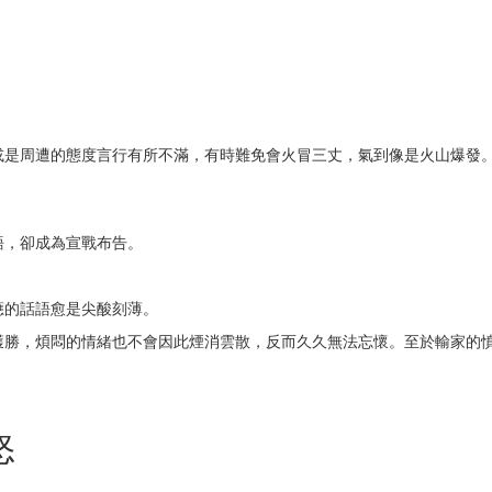
或是周遭的態度言行有所不滿，有時難免會火冒三丈，氣到像是火山爆發
語，卻成為宣戰布告。
應的話語愈是尖酸刻薄。
獲勝，煩悶的情緒也不會因此煙消雲散，反而久久無法忘懷。至於輸家的
怒