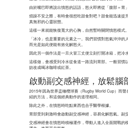
由於嘴巴即將說出憤怒的話語，怒火即將從「腹部＝胃
煩躁不安之際，有時會很想吃甜食對吧？甜食能迅速提
真無邪的心靈狀態。
這樣一來就能恢復寬大的心胸，自然暫時關閉憤怒模式
「冰冷」也是重要的元素之一。我們習慣對怒氣沖沖的
而光是如此便能有效化解怒火。
因此另一個作法是一旦火冒三丈便立刻打開冰箱，把冷
這樣做，會感受到冷水從食道一路流到胃部。一般習慣
妨改成喝冰咖啡或紅茶。
啟動副交感神經，放鬆腦
2015年因為世界盃橄欖球賽（Rugby World 
紹的方法，和這個經典動作的道理相同。
除此之外，在憤怒時吃點東西也合乎醫學根據。
胃部受到刺激時會啟動副交感神經，容易化解怒氣。副
交感神經會在憤怒時積極運作，帶動人進入全面開戰的