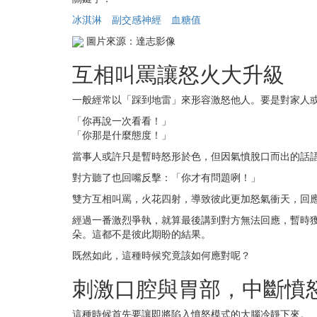
冰淇淋
副交感神經
血糖值
圖片來源：達志影像
互相叫罵讓怒火大升級
一般經常以「踩到地雷」來形容激怒他人。要是對家人
「你再說一次看看！」
「你那是什麼態度！」
當事人或許只是暫時怒形於色，但因氣憤脫口而出的話
對方聽了也回嘴反擊：「你才有問題咧！」
雙方互相叫罵，火花四射，導致彼此更加怒氣衝天，回
經過一番激烈爭執，就算最後講到對方無法回應，暫時
朵。這都不是彼此期盼的結果。
既然如此，這種時候究竟該如何應對呢？
刺激口腔與胃部，中斷憤
這種時候首先要讓即將陷入憤怒模式的大腦冷靜下來。