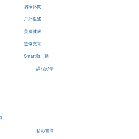
居家休閒
戶外逍遙
美食健康
進修充電
Smart動一動
課程好學
報
精彩書摘