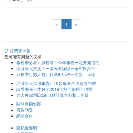
«
1
»
@ 訂閱電子報
您可能有興趣的文章
報稅季必看》減稅囉！今年報稅一定要知道的
理財達人實測！一張表看懂哪一家AI投資平
行動支付懶人包》精選6大QA一次懂：這樣
理財達人試用報告》10款最適合小資族的理
該辦哪張卡才好？2019年熱門信用卡消費
達人教你用Excel自動計算本利和：小資
關於商周集團
廣告刊登
網站合作
隱私權聲明