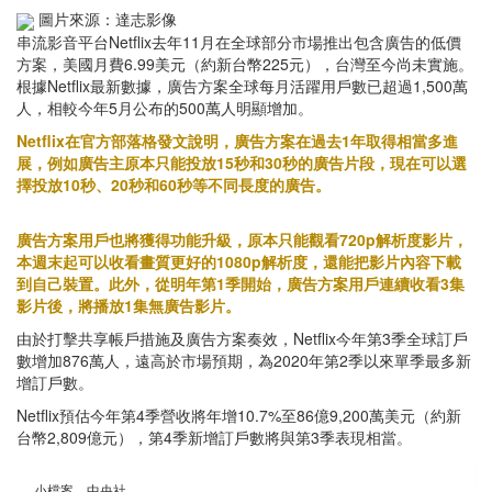
圖片來源：達志影像
串流影音平台Netflix去年11月在全球部分市場推出包含廣告的低價
方案，美國月費6.99美元（約新台幣225元），台灣至今尚未實施。
根據Netflix最新數據，廣告方案全球每月活躍用戶數已超過1,500萬
人，相較今年5月公布的500萬人明顯增加。
Netflix在官方部落格發文說明，廣告方案在過去1年取得相當多進
展，例如廣告主原本只能投放15秒和30秒的廣告片段，現在可以選
擇投放10秒、20秒和60秒等不同長度的廣告。
廣告方案用戶也將獲得功能升級，原本只能觀看720p解析度影片，
本週末起可以收看畫質更好的1080p解析度，還能把影片內容下載
到自己裝置。此外，從明年第1季開始，廣告方案用戶連續收看3集
影片後，將播放1集無廣告影片。
由於打擊共享帳戶措施及廣告方案奏效，Netflix今年第3季全球訂戶
數增加876萬人，遠高於市場預期，為2020年第2季以來單季最多新
增訂戶數。
Netflix預估今年第4季營收將年增10.7%至86億9,200萬美元（約新
台幣2,809億元），第4季新增訂戶數將與第3季表現相當。
小檔案＿中央社