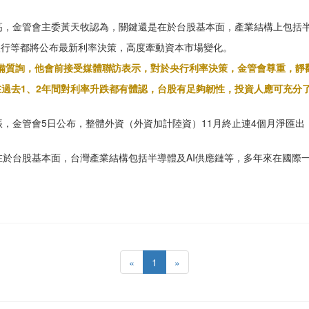
月新高，金管會主委黃天牧認為，關鍵還是在於台股基本面，產業結構上包括
央行等都將公布最新利率決策，高度牽動資本市場變化。
並備質詢，他會前接受媒體聯訪表示，對於央行利率決策，金管會尊重，靜
在過去1、2年間對利率升跌都有體認，台股有足夠韌性，投資人應可充分
金管會5日公布，整體外資（外資加計陸資）11月終止連4個月淨匯出，一舉
於台股基本面，台灣產業結構包括半導體及AI供應鏈等，多年來在國際
«
1
»