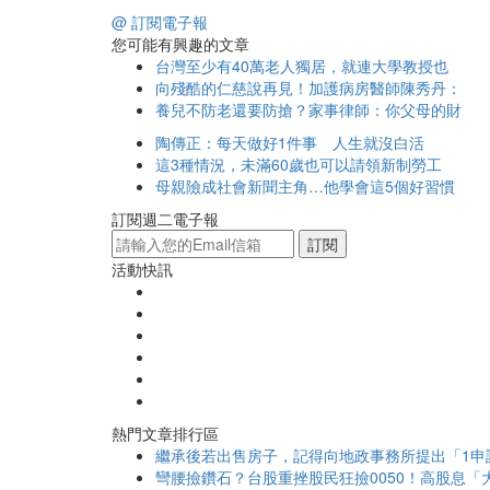
@ 訂閱電子報
您可能有興趣的文章
台灣至少有40萬老人獨居，就連大學教授也
向殘酷的仁慈說再見！加護病房醫師陳秀丹：
養兒不防老還要防搶？家事律師：你父母的財
陶傳正：每天做好1件事 人生就沒白活
這3種情況，未滿60歲也可以請領新制勞工
母親險成社會新聞主角…他學會這5個好習慣
訂閱週二電子報
訂閱
活動快訊
熱門文章排行區
繼承後若出售房子，記得向地政事務所提出「1申
彎腰撿鑽石？台股重挫股民狂撿0050！高股息「大