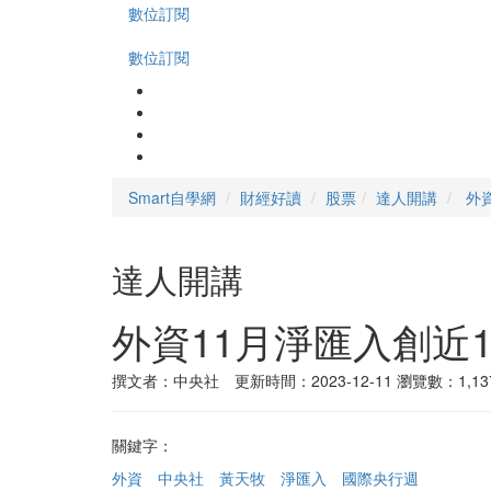
數位訂閱
數位訂閱
Smart自學網
財經好讀
股票
達人開講
外
達人開講
外資11月淨匯入創近
撰文者：中央社 更新時間：2023-12-11
瀏覽數：1,13
關鍵字：
外資
中央社
黃天牧
淨匯入
國際央行週