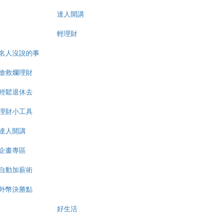
達人開講
輕理財
名人沒說的事
搶救爛理財
輕鬆退休去
理財小工具
達人開講
企畫專區
自動加薪術
外幣決勝點
好生活