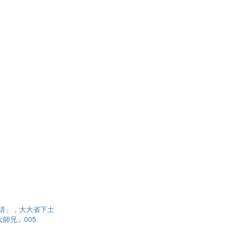
請」，大大省下土
師兄」005