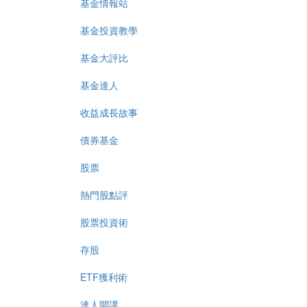
基金情報站
基金投資教學
基金大評比
基金達人
收益成長故事
債券基金
股票
熱門股點評
股票投資術
存股
ETF獲利術
達人開講