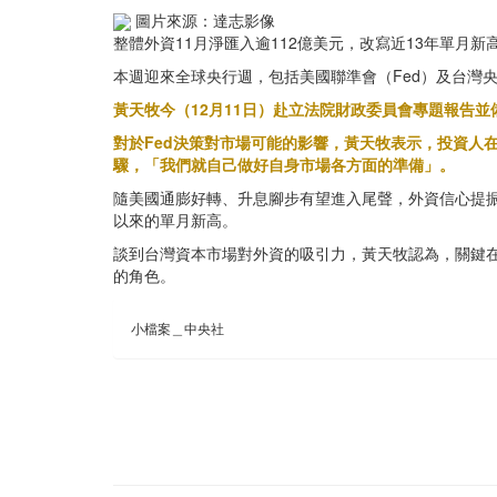
圖片來源：達志影像
整體外資11月淨匯入逾112億美元，改寫近13年單
本週迎來全球央行週，包括美國聯準會（Fed）及台灣
黃天牧今（12月11日）赴立法院財政委員會專題報告
對於Fed決策對市場可能的影響，黃天牧表示，投資人
驟，「我們就自己做好自身市場各方面的準備」。
隨美國通膨好轉、升息腳步有望進入尾聲，外資信心提振，
以來的單月新高。
談到台灣資本市場對外資的吸引力，黃天牧認為，關鍵在
的角色。
小檔案＿中央社