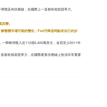
半導體及AI供應鏈，在國際上一直都有相當競爭力。
觀其變。
了解整體市場可能的變化；Fed升降息時點有自己的步
轉淨匯入近112億6,400萬美元，改寫至少2011年
一直都有相當競爭力，在國際產業供應鏈上扮演非常重要