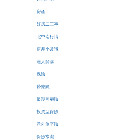
房產
好房二三事
北中南行情
房產小常識
達人開講
保險
醫療險
長期照顧險
投資型保險
意外旅平險
保險常識