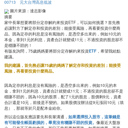
00713
元大台灣高息低波
圖片來源：達志影像
摘要
家中長輩想要將部分定存解約來投資ETF，可以如何挑選？首先務
必讓對方了解定存和投資的差別；能接受風險，再看要投資什麼商
品。因為定存的利息是沒有風險的，是憑空多出來的，例如10元的
本金，拿到1元的利息，資產合計就變成11元；不過投資的股息卻不
是穩賺不賠的！
有版友詢問，75歲媽媽要將部分定存解約來投資
ETF
，希望我給點
建議。
我的建議，首先務必讓75歲的媽媽了解定存和投資的差別；能接受
風險，再看要投資什麼商品。
因為定存的利息是沒有風險的，是憑空多出來的，例如10元的本
金，拿到1元的利息，資產合計就變成11元；不過投資的股息卻不是
穩賺不賠的，因為10元的股票，配了1元的股息，股價剩9元，資產
合計還是10元，前後是不變的。如果股價沒辦法從9元漲回10元（填
息），那就等於只是配本金給你。
所以這位版友應該要先和長輩溝通，
如果選擇投入股市，這筆錢是
有可能發生帳面虧損的，畢竟沒有穩賺不賠的投資。
像最近大盤放
火，只有不正常的會漲，其它正常股票都要跌。如果能接受，再來