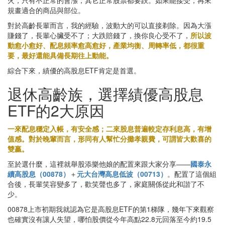
規畫適合的商品與部位。
對於高齡長輩而言，我的經驗，波動大的可以直接剃除。因為大漲
賺錢了，長輩心臟受不了；大跌賠錢了，換你良心受不了，
所以波
動愈小愈好、配息頻率愈高愈好，產業均衡、周轉率低，都很重
要，最好還能具備長期往上動能。
綜合下來，績優的高股息ETF肯定是首選。
退休高齡族，選擇績優高股息
ETF的2大原因
一來配息穩定入帳，有安全感；二來股息普遍較定存利息高，有增
值感。對於晚輩而言，形同有人幫忙分攤孝親費，可謂皆大歡喜的
雙贏。
至於選什麼，這裡就舉股添樂他娘的配置來跟大家分享——
國泰永
續高股息（00878）
＋
元大台灣高息低波（00713）
。配置了這個組
合後，長輩笑容變多了，歡笑聲也多了，家庭關係從此和諧了不
少。
00878上市初期我就認為它是高股息ETF的第1梯隊，幾年下來觀察
也確實沒有讓人失望，哪怕股價從今年高點22.8元回落至今約19.5