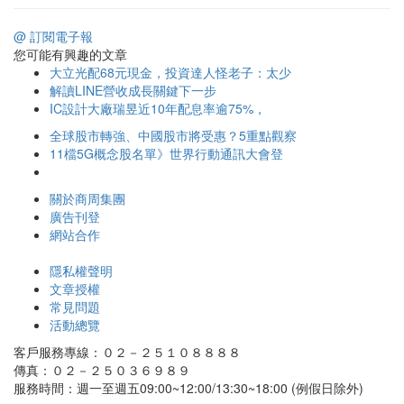
@ 訂閱電子報
您可能有興趣的文章
大立光配68元現金，投資達人怪老子：太少
解讀LINE營收成長關鍵下一步
IC設計大廠瑞昱近10年配息率逾75%，
全球股市轉強、中國股市將受惠？5重點觀察
11檔5G概念股名單》世界行動通訊大會登
關於商周集團
廣告刊登
網站合作
隱私權聲明
文章授權
常見問題
活動總覽
客戶服務專線：０２－２５１０８８８８
傳真：０２－２５０３６９８９
服務時間：週一至週五09:00~12:00/13:30~18:00 (例假日除外)