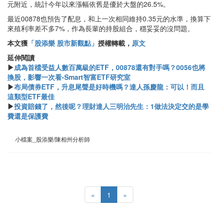
元附近，統計今年以來漲幅依舊是優於大盤的26.5%。
最近00878也預告了配息，和上一次相同維持0.35元的水準，換算下
來殖利率差不多7%，作為長輩的持股組合，穩妥妥的沒問題。
本文獲
「股添樂 股市新觀點」
授權轉載，
原文
延伸閱讀
▶
成為首檔受益人數百萬級的ETF，00878還有對手嗎？0056也將
換股，影響一次看-Smart智富ETF研究室
▶
布局債券ETF，升息尾聲是好時機嗎？達人孫慶龍：可以！而且
這類型ETF最佳
▶
投資賠錢了，然後呢？理財達人三明治先生：1做法決定交的是學
費還是保護費
小檔案_股添樂/陳相州分析師
«
1
»