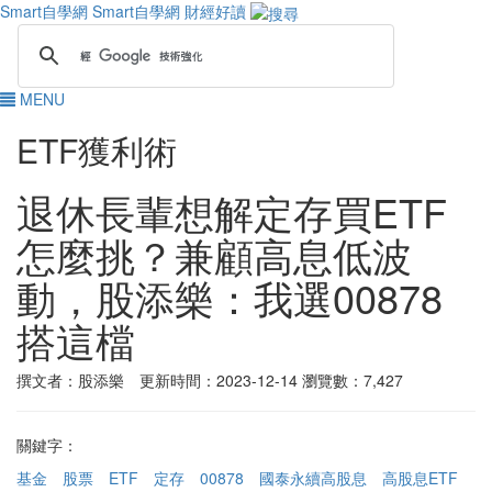
Smart自學網
Smart自學網 財經好讀
MENU
ETF獲利術
退休長輩想解定存買ETF
怎麼挑？兼顧高息低波
動，股添樂：我選00878
搭這檔
撰文者：股添樂 更新時間：2023-12-14
瀏覽數：7,427
關鍵字：
基金
股票
ETF
定存
00878
國泰永續高股息
高股息ETF