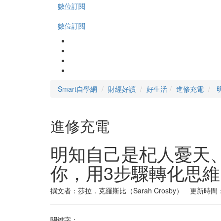
數位訂閱
數位訂閱
Smart自學網
財經好讀
好生活
進修充電
進修充電
明知自己是杞人憂天
你，用3步驟轉化思維
撰文者：莎拉．克羅斯比（Sarah Crosby） 更新時間：20
關鍵字：