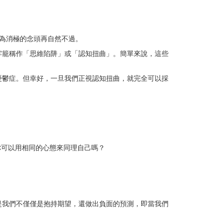
為消極的念頭再自然不過。
牢籠稱作「思維陷阱」或「認知扭曲」。簡單來說，這些
憂鬱症。但幸好，一旦我們正視認知扭曲，就完全可以採
？
你可以用相同的心態來同理自己嗎？
是我們不僅僅是抱持期望，還做出負面的預測，即當我們