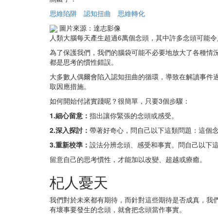
思維陷阱
認知扭曲
思維轉化
圖片來源：達志影像
人類大腦每天產生超過6萬個念頭，其中許多念頭可能
為了保護我們，我們的腦袋可能不必要地放大了各種情
都是思考的慣性錯誤。
大多數人偶爾會陷入認知扭曲的循環，導致在解讀事件
取因應措施。
如何開始付諸實踐呢？很簡單，只要3個步驟：
1.細心留意：
指出讓你緊張的念頭或感受。
2.深入探討：
帶著好奇心，問自己以下這類問題：這個
3.重新校準：
設法分辨念頭、感受和事實。問自己以下
留意自己的思考慣性，才能加以改變、超越或療癒。
杞人憂天
我們對於未來都有期待，而針對這些期待是否成真，我
有壞事要發生的念頭，就會把念頭當作事實。