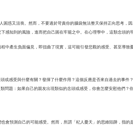
令人困惑又沮喪。然而，不要過於苛責你的腦袋無法整天保持正向思考，因
況下感知到的風險，進而把自己困在牢籠之中。在心理學中，這類念頭的
過程中產生負面偏見，即扭曲了現實，這可能引發悲觀的感受、甚至導致
念頭或感受與什麼有關？發揮了什麼作用？這個反應是否來自過去的事件
這類問題：如果自己的親友出現類似的念頭或感受，你會怎麼安慰他們？
們也會預測自己的可能感受。然而，所謂「杞人憂天」的思維陷阱，指的