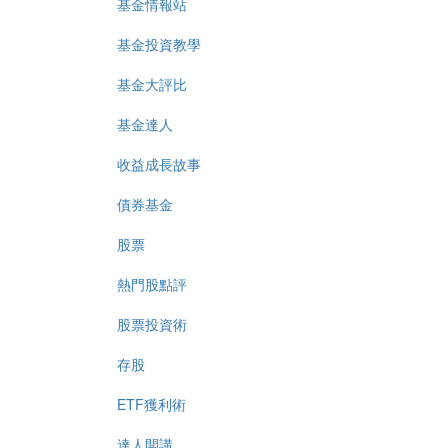
基金情報站
基金投資教學
基金大評比
基金達人
收益成長故事
債券基金
股票
熱門股點評
股票投資術
存股
ETF獲利術
達人開講