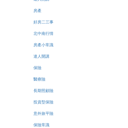
房產
好房二三事
北中南行情
房產小常識
達人開講
保險
醫療險
長期照顧險
投資型保險
意外旅平險
保險常識