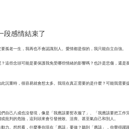
一段感情結束了
定要孤老一生，我再也不會認識別人。愛情都是假的，我只能自立自強。
呢？這些念頭可能是要保護我免受哪些情緒的影響嗎？也許是悲傷，還是
如此沉重時，很容易就會想太多。我現在真正需要的是什麼？可能我需要
我們自己八成也沒發現，像是「我應該要熨衣服了」、「我應該要把工作
價或批判的危險，這到頭來會引發挫敗、沮喪、甚至氣自己和別人。
去動力。想想看，什麼事你現在「應該」要做？聽到「應該」，你覺得躍