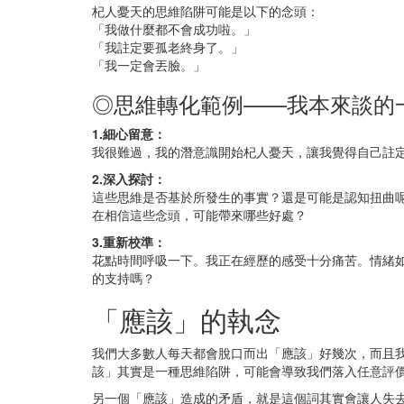
杞人憂天的思維陷阱可能是以下的念頭：
「我做什麼都不會成功啦。」
「我註定要孤老終身了。」
「我一定會丟臉。」
◎思維轉化範例——我本來談的
1.細心留意：
我很難過，我的潛意識開始杞人憂天，讓我覺得自己註
2.深入探討：
這些思維是否基於所發生的事實？還是可能是認知扭曲
在相信這些念頭，可能帶來哪些好處？
3.重新校準：
花點時間呼吸一下。我正在經歷的感受十分痛苦。情緒
的支持嗎？
「應該」的執念
我們大多數人每天都會脫口而出「應該」好幾次，而且
該」其實是一種思維陷阱，可能會導致我們落入任意評
另一個「應該」造成的矛盾，就是這個詞其實會讓人失