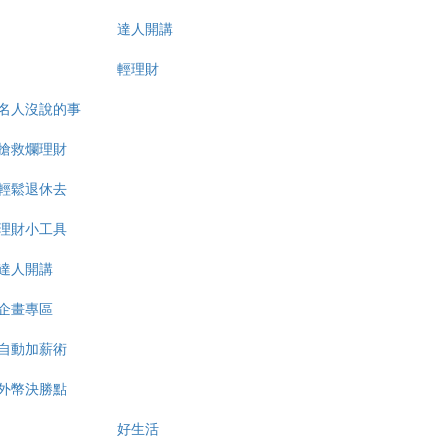
達人開講
輕理財
名人沒說的事
搶救爛理財
輕鬆退休去
理財小工具
達人開講
企畫專區
自動加薪術
外幣決勝點
好生活