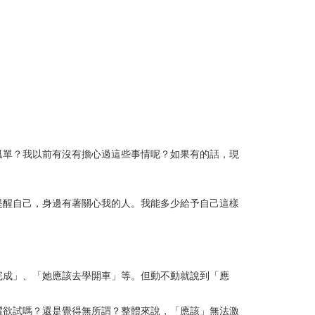
孤單？我以前有沒有擔心過這些事情呢？如果有的話，現
提醒自己，身邊有著關心我的人。我能多少給予自己這樣
完成」、「她應該去學開車」等。但動不動就說到「應
躍欲試嗎？還是覺得無所謂？整體來說，「應該」無法激