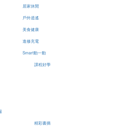
居家休閒
戶外逍遙
美食健康
進修充電
Smart動一動
課程好學
報
精彩書摘