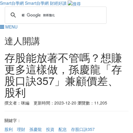
Smart自學網
Smart自學網 財經好讀
MENU
達人開講
存股能放著不管嗎？想賺
更多這樣做，孫慶龍「存
股口訣357」兼顧價差、
股利
撰文者：咪編 更新時間：2023-12-20
瀏覽數：11,205
關鍵字：
股利
理財
孫慶龍
投資
配息
存股口訣357