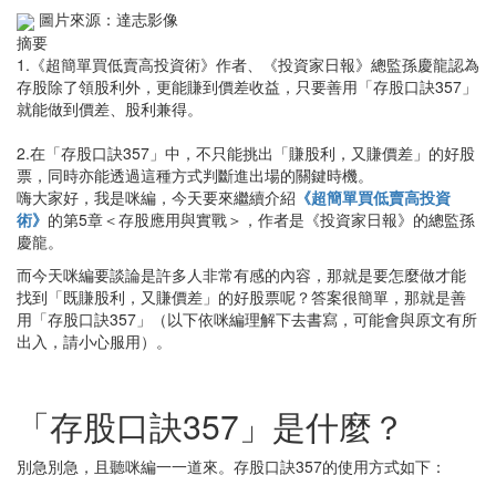
圖片來源：達志影像
摘要
1.《超簡單買低賣高投資術》作者、《投資家日報》總監孫慶龍認為
存股除了領股利外，更能賺到價差收益，只要善用「存股口訣357」
就能做到價差、股利兼得。
2.在「存股口訣357」中，不只能挑出「賺股利，又賺價差」的好股
票，同時亦能透過這種方式判斷進出場的關鍵時機。
嗨大家好，我是咪編，今天要來繼續介紹
《超簡單買低賣高投資
術》
的第5章＜存股應用與實戰＞，作者是《投資家日報》的總監孫
慶龍。
而今天咪編要談論是許多人非常有感的內容，那就是要怎麼做才能
找到「既賺股利，又賺價差」的好股票呢？答案很簡單，那就是善
用「存股口訣357」（以下依咪編理解下去書寫，可能會與原文有所
出入，請小心服用）。
「存股口訣357」是什麼？
別急別急，且聽咪編一一道來。存股口訣357的使用方式如下：