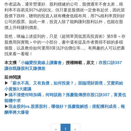
作者認為，通常營運好、股利穩健的公司，股價通常不會太差，殖
利率不容易見到7%的狀況。但只要是股價就一定會有起伏，因此當
股價下跌時，聰明的投資人就有機會低檔布局，用7%殖利率買到好
公司的股票。如此一來，投資人除了能夠賺到股利以外，也能在股
價上升時賺到價差。
當然，咪編上述提到的，只是《超簡單買低賣高投資術》第5章＜存
股應用與實戰＞中的一小部分，書中還有提及作者覺得不錯的多檔
個股，以及教你如何運用3算法評估價位等...。有興趣的人可以把書
找來看一看喔！
本文獲
「小編愛投資線上讀書會」
授權轉載，原文：
存股口訣357
讓你既賺股利又賺價差
延伸閱讀
▶
「薪水不高、又有負債，如何投資？」面臨理財困境，艾蜜莉給
小資族3大建議
▶
搞不清楚何時加碼，何時該跑？孫慶龍傳授存股口訣357，富貴也
能穩中求
▶
現金股利vs.股票股利，哪個好？孫慶龍解惑：搭配獲利成長，報
酬率將大爆發
«
1
»