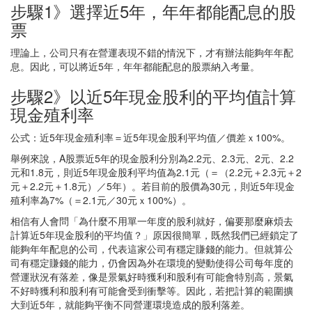
步驟1》選擇近5年，年年都能配息的股
票
理論上，公司只有在營運表現不錯的情況下，才有辦法能夠年年配
息。因此，可以將近5年，年年都能配息的股票納入考量。
步驟2》以近5年現金股利的平均值計算
現金殖利率
公式：近5年現金殖利率＝近5年現金股利平均值／價差ｘ100%。
舉例來說，A股票近5年的現金股利分別為2.2元、2.3元、2元、2.2
元和1.8元，則近5年現金股利平均值為2.1元（＝（2.2元＋2.3元＋2
元＋2.2元＋1.8元）／5年）。若目前的股價為30元，則近5年現金
殖利率為7%（＝2.1元／30元ｘ100%）。
相信有人會問「為什麼不用單一年度的股利就好，偏要那麼麻煩去
計算近5年現金股利的平均值？」原因很簡單，既然我們已經鎖定了
能夠年年配息的公司，代表這家公司有穩定賺錢的能力。但就算公
司有穩定賺錢的能力，仍會因為外在環境的變動使得公司每年度的
營運狀況有落差，像是景氣好時獲利和股利有可能會特別高，景氣
不好時獲利和股利有可能會受到衝擊等。因此，若把計算的範圍擴
大到近5年，就能夠平衡不同營運環境造成的股利落差。