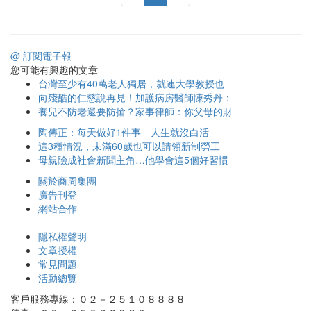
@ 訂閱電子報
您可能有興趣的文章
台灣至少有40萬老人獨居，就連大學教授也
向殘酷的仁慈說再見！加護病房醫師陳秀丹：
養兒不防老還要防搶？家事律師：你父母的財
陶傳正：每天做好1件事 人生就沒白活
這3種情況，未滿60歲也可以請領新制勞工
母親險成社會新聞主角…他學會這5個好習慣
關於商周集團
廣告刊登
網站合作
隱私權聲明
文章授權
常見問題
活動總覽
客戶服務專線：０２－２５１０８８８８