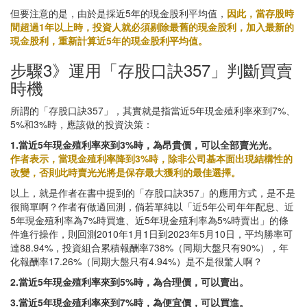
但要注意的是，由於是採近5年的現金股利平均值，
因此，當存股時
間超過1年以上時，投資人就必須剔除最舊的現金股利，加入最新的
現金股利，重新計算近5年的現金股利平均值。
步驟3》運用「存股口訣357」判斷買賣
時機
所謂的「存股口訣357」，其實就是指當近5年現金殖利率來到7%、
5%和3%時，應該做的投資決策：
1.當近5年現金殖利率來到3%時，為昂貴價，可以全部賣光光。
作者表示，當現金殖利率降到3%時，除非公司基本面出現結構性的
改變，否則此時賣光光將是保存最大獲利的最佳選擇。
以上，就是作者在書中提到的「存股口訣357」的應用方式，是不是
很簡單啊？作者有做過回測，倘若單純以「近5年公司年年配息、近
5年現金殖利率為7%時買進、近5年現金殖利率為5%時賣出」的條
件進行操作，則回測2010年1月1日到2023年5月10日，平均勝率可
達88.94%，投資組合累積報酬率738%（同期大盤只有90%），年
化報酬率17.26%（同期大盤只有4.94%）是不是很驚人啊？
2.當近5年現金殖利率來到5%時，為合理價，可以賣出。
3.當近5年現金殖利率來到7%時，為便宜價，可以買進。