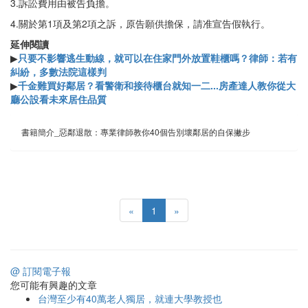
3.訴訟費用由被告負擔。
4.關於第1項及第2項之訴，原告願供擔保，請准宣告假執行。
延伸閱讀
▶
只要不影響逃生動線，就可以在住家門外放置鞋櫃嗎？律師：若有
糾紛，多數法院這樣判
▶
千金難買好鄰居？看警衛和接待櫃台就知一二...房產達人教你從大
廳公設看未來居住品質
書籍簡介_惡鄰退散：專業律師教你40個告別壞鄰居的自保撇步
«
1
»
@ 訂閱電子報
您可能有興趣的文章
台灣至少有40萬老人獨居，就連大學教授也