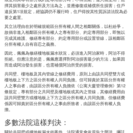
擇其損害最少之處所及方法為之，並應修復或補償所生損害；住戶
違反第1項規定，經協調仍不履行時，住戶得按其性質訴請法院為必
要之處置。
其立法理由在於明確規範區分所有權人間之相鄰關係，以杜紛爭，
故倘非進入相鄰區分所有權人之專有部分、約定專用部分，即無以
完成其維護、修繕專有部分、約定專用部分或設置管線，該相鄰區
分所有權人自有容忍之義務。
因此，佩佩為修繕樓地板漏水狀況，必須進入阿治家時，阿治不得
拒絕。但應注意的是，佩佩應選擇對阿治損害最少的方法，如果因
而造成阿治發生損害，也需補償阿治所受的損害。
共同壁、樓地板及其內管線之修繕費用，原則上由該共同壁雙方或
樓地板上下方之區分所有權人共同負擔。但可歸責於某區分所有權
人之事由者，由該區分所有權人負擔依《公寓大廈管理條例》第12
條規定，專有部分之共同壁及樓地板或其內之管線，其修繕費用由
該共同壁雙方或樓地板上下方之區分所有權人共同負擔。但修繕費
係因可歸責於區分所有權人之事由所致者，由該區分所有權人負
擔。
多數法院這樣判決：
關於共同壁或樓地板漏水的案件，法院通常會依原告之聲請，囑託