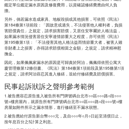
鑑定單位鑑定漏水原因及修復費用，以資確認修繕費應由何人負
擔。
另外，倘若漏水造成家具、地板毀損或其他損害，可依照《民法》
第184條第1項前段：「因故意或過失，不法侵害他人權利者，負損
害賠償責任」之規定，請求損害賠償，又居住安寧屬於人格法益，
如果漏水情況侵害居住安寧達情節重大之程度，亦可依照《民法》
第195條第1項：「不法侵害其他人格法益而情節重大者，被害人雖
非財產上之損害，亦得請求賠償相當之金額」之規定，請求精神慰
撫金。
因此，如果佩佩家漏水的原因是可歸責於阿治，佩佩得依照公寓大
廈管理條第12條但書、《民法》第184條第1項前段及第195條第1項
之規定，請求阿治容忍其進入修繕，並給付修繕費及賠償損害。
民事起訴狀訴之聲明參考範例
1.被告應容忍原告進入被告所有門牌號碼台北市○○區○○○路○段○○○
號○樓房屋內，就原告所有門牌號碼台北市○○區○○○路○段○○○號○樓
房屋如附件所示之漏水情形，進行修繕至不漏水狀態。
2.被告應給付原告新台幣○○○元，及自○○○年○月○日起至清償日止，
按年息百分之5計算之利息。