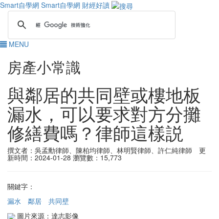
Smart自學網
Smart自學網 財經好讀
MENU
房產小常識
與鄰居的共同壁或樓地板
漏水，可以要求對方分攤
修繕費嗎？律師這樣説
撰文者：吳孟勳律師、陳柏均律師、林明賢律師、許仁純律師 更
新時間：2024-01-28
瀏覽數：15,773
關鍵字：
漏水
鄰居
共同壁
圖片來源：達志影像