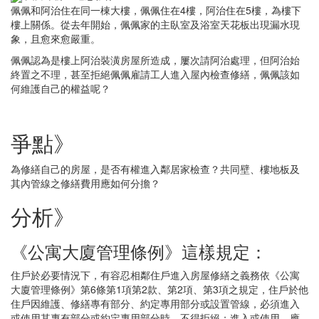
佩佩和阿治住在同一棟大樓，佩佩住在4樓，阿治住在5樓，為樓下
樓上關係。從去年開始，佩佩家的主臥室及浴室天花板出現漏水現
象，且愈來愈嚴重。
佩佩認為是樓上阿治裝潢房屋所造成，屢次請阿治處理，但阿治始
終置之不理，甚至拒絕佩佩雇請工人進入屋內檢查修繕，佩佩該如
何維護自己的權益呢？
爭點》
為修繕自己的房屋，是否有權進入鄰居家檢查？共同壁、樓地板及
其內管線之修繕費用應如何分擔？
分析》
《公寓大廈管理條例》這樣規定：
住戶於必要情況下，有容忍相鄰住戶進入房屋修繕之義務依《公寓
大廈管理條例》第6條第1項第2款、第2項、第3項之規定，住戶於他
住戶因維護、修繕專有部分、約定專用部分或設置管線，必須進入
或使用其專有部分或約定專用部分時，不得拒絕；進入或使用，應