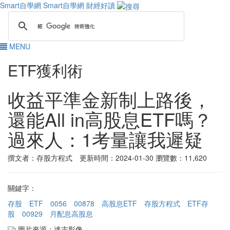
Smart自學網
Smart自學網 財經好讀
MENU
ETF獲利術
收益平準金新制上路後，
還能All in高股息ETF嗎？
過來人：1考量讓我遲疑
撰文者：存股方程式 更新時間：2024-01-30
瀏覽數：11,620
關鍵字：
存股
ETF
0056
00878
高股息ETF
存股方程式
ETF存
股
00929
月配息高股息
圖片來源：達志影像