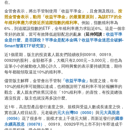
在。
金管會表示，將出手管制使用「收益平準金」，且會溯及既往。
按
照金管會表示，動用「收益平準金」的最重要原則，為該ETF的全
年殖利率應力求接近所追蹤指數的殖利率。
例如，指數殖利率為
6%，則追蹤該指數的ETF，全年殖利率應力求貼近6%。這是一個非
常好的政策，當可有效降低超額配息的亂象
（延伸閱讀：
收益平準
金是什麼、是否課稅？平準金是配本金嗎？收益平準金迷思全破解-
Smart智富ETF研究室
）
。
近1個星期，版主的投資素人親友們陸續收到00918、00919、
00929的股利，金額都不多，大概只有2,000元～3,000元，但也為
這筆小小的被動收入開心許久，同時興奮的表示要持續買進，期待
每年都能領取逼近10%的殖利率。
儘管版主解釋，金管會出手管制
「收益平準金」
制度之後，年年
10%的殖利率可能難以達成，也稍微說明了殖利率不等於報酬率的
觀念，素人親友們依舊沉浸在「10%殖利率」的喜悅，有投資總強
過沒投資，版主也就沒再多說什麼。
近1年，高息型產品發行速度之快、規模與受益人數成長速度之快，
實在讓人瞠目結舌。元老級的
元大台灣50（0050）
與
元大高股息
（0056）
花了很多年，規模才攻上千億元大關，而新近發行的
國泰
永續高股息（00878）
、00919、00929平均上市不到1年即達成千
億元里程碑，吸金能力驚人。