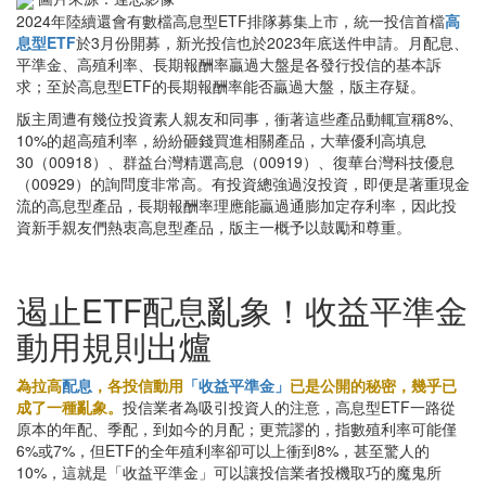
2024年陸續還會有數檔高息型ETF排隊募集上市，統一投信首檔
高
息型ETF
於3月份開募，新光投信也於2023年底送件申請。月配息、
平準金、高殖利率、長期報酬率贏過大盤是各發行投信的基本訴
求；至於高息型ETF的長期報酬率能否贏過大盤，版主存疑。
版主周遭有幾位投資素人親友和同事，衝著這些產品動輒宣稱8%、
10%的超高殖利率，紛紛砸錢買進相關產品，大華優利高填息
30（00918）、群益台灣精選高息（00919）、復華台灣科技優息
（00929）的詢問度非常高。有投資總強過沒投資，即便是著重現金
流的高息型產品，長期報酬率理應能贏過通膨加定存利率，因此投
資新手親友們熱衷高息型產品，版主一概予以鼓勵和尊重。
遏止ETF配息亂象！收益平準金
動用規則出爐
為拉高
配息
，各投信動用
「收益平準金」
已是公開的秘密，幾乎已
成了一種亂象。
投信業者為吸引投資人的注意，高息型ETF一路從
原本的年配、季配，到如今的月配；更荒謬的，指數殖利率可能僅
6%或7%，但ETF的全年殖利率卻可以上衝到8%，甚至驚人的
10%，這就是「收益平準金」可以讓投信業者投機取巧的魔鬼所