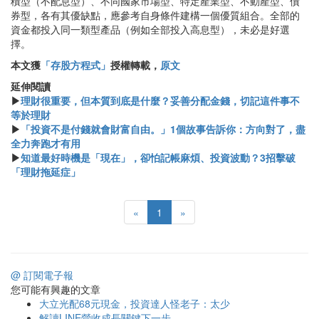
積型（不配息型）、不同國家市場型、特定產業型、不動產型、債
券型，各有其優缺點，應參考自身條件建構一個優質組合。全部的
資金都投入同一類型產品（例如全部投入高息型），未必是好選
擇。
本文獲
「存股方程式」
授權轉載，
原文
延伸閱讀
▶
理財很重要，但本質到底是什麼？妥善分配金錢，切記這件事不
等於理財
▶
「投資不是付錢就會財富自由。」1個故事告訴你：方向對了，盡
全力奔跑才有用
▶
知道最好時機是「現在」，卻怕記帳麻煩、投資波動？3招擊破
「理財拖延症」
«
1
»
@ 訂閱電子報
您可能有興趣的文章
大立光配68元現金，投資達人怪老子：太少
解讀LINE營收成長關鍵下一步