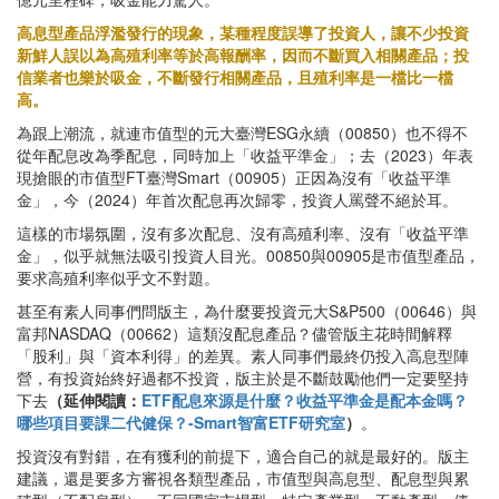
高息型產品浮濫發行的現象，某種程度誤導了投資人，讓不少投資
新鮮人誤以為高殖利率等於高報酬率，因而不斷買入相關產品；投
信業者也樂於吸金，不斷發行相關產品，且殖利率是一檔比一檔
高。
為跟上潮流，就連市值型的元大臺灣ESG永續（00850）也不得不
從年配息改為季配息，同時加上「收益平準金」；去（2023）年表
現搶眼的市值型FT臺灣Smart（00905）正因為沒有「收益平準
金」，今（2024）年首次配息再次歸零，投資人罵聲不絕於耳。
這樣的市場氛圍，沒有多次配息、沒有高殖利率、沒有「收益平準
金」，似乎就無法吸引投資人目光。00850與00905是市值型產品，
要求高殖利率似乎文不對題。
甚至有素人同事們問版主，為什麼要投資元大S&P500（00646）與
富邦NASDAQ（00662）這類沒配息產品？儘管版主花時間解釋
「股利」與「資本利得」的差異。素人同事們最終仍投入高息型陣
營，有投資始終好過都不投資，版主於是不斷鼓勵他們一定要堅持
下去
（延伸閱讀：
ETF配息來源是什麼？收益平準金是配本金嗎？
哪些項目要課二代健保？-Smart智富ETF研究室
）
。
投資沒有對錯，在有獲利的前提下，適合自己的就是最好的。版主
建議，還是要多方審視各類型產品，市值型與高息型、配息型與累