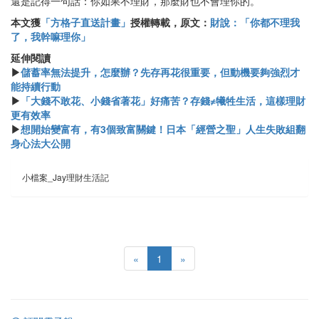
還是記得一句話：你如果不理財，那麼財也不會理你的。
本文獲
「方格子直送計畫」
授權轉載，原文：
財說：「你都不理我
了，我幹嘛理你」
延伸閱讀
▶
儲蓄率無法提升，怎麼辦？先存再花很重要，但動機要夠強烈才
能持續行動
▶
「大錢不敢花、小錢省著花」好痛苦？存錢≠犧牲生活，這樣理財
更有效率
▶
想開始變富有，有3個致富關鍵！日本「經營之聖」人生失敗組翻
身心法大公開
小檔案_Jay理財生活記
«
1
»