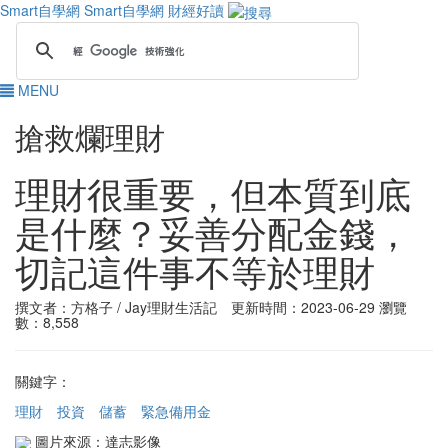
Smart自學網
Smart自學網 財經好讀
MENU
搶救爛理財
理財很重要，但本質到底
是什麼？妥善分配金錢，
切記這件事不等於理財
撰文者：方格子 / Jay理財生活記 更新時間：2023-06-29
瀏覽
數：8,558
關鍵字：
理財
投資
儲蓄
緊急備用金
圖片來源：達志影像