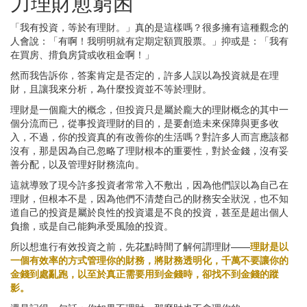
力理財愈窮困
「我有投資，等於有理財。」真的是這樣嗎？很多擁有這種觀念的
人會說：「有啊！我明明就有定期定額買股票。」抑或是：「我有
在買房、揹負房貸或收租金啊！」
然而我告訴你，答案肯定是否定的，許多人誤以為投資就是在理
財，且讓我來分析，為什麼投資並不等於理財。
理財是一個龐大的概念，但投資只是屬於龐大的理財概念的其中一
個分流而已，從事投資理財的目的，是要創造未來保障與更多收
入，不過，你的投資真的有改善你的生活嗎？對許多人而言應該都
沒有，那是因為自己忽略了理財根本的重要性，對於金錢，沒有妥
善分配，以及管理好財務流向。
這就導致了現今許多投資者常常入不敷出，因為他們誤以為自己在
理財，但根本不是，因為他們不清楚自己的財務安全狀況，也不知
道自己的投資是屬於良性的投資還是不良的投資，甚至是超出個人
負擔，或是自己能夠承受風險的投資。
所以想進行有效投資之前，先花點時間了解何謂理財——
理財是以
一個有效率的方式管理你的財務，將財務透明化，千萬不要讓你的
金錢到處亂跑，以至於真正需要用到金錢時，卻找不到金錢的蹤
影。