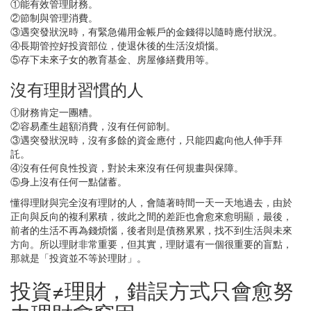
①能有效管理財務。
②節制與管理消費。
③遇突發狀況時，有緊急備用金帳戶的金錢得以隨時應付狀況。
④長期管控好投資部位，使退休後的生活沒煩惱。
⑤存下未來子女的教育基金、房屋修繕費用等。
沒有理財習慣的人
①財務肯定一團糟。
②容易產生超額消費，沒有任何節制。
③遇突發狀況時，沒有多餘的資金應付，只能四處向他人伸手拜
託。
④沒有任何良性投資，對於未來沒有任何規畫與保障。
⑤身上沒有任何一點儲蓄。
懂得理財與完全沒有理財的人，會隨著時間一天一天地過去，由於
正向與反向的複利累積，彼此之間的差距也會愈來愈明顯，最後，
前者的生活不再為錢煩惱，後者則是債務累累，找不到生活與未來
方向。所以理財非常重要，但其實，理財還有一個很重要的盲點，
那就是「投資並不等於理財」。
投資≠理財，錯誤方式只會愈努