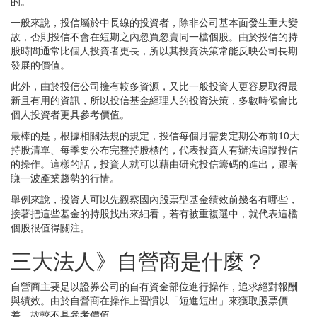
的。
一般來說，投信屬於中長線的投資者，除非公司基本面發生重大變
故，否則投信不會在短期之內忽買忽賣同一檔個股。由於投信的持
股時間通常比個人投資者更長，所以其投資決策常能反映公司長期
發展的價值。
此外，由於投信公司擁有較多資源，又比一般投資人更容易取得最
新且有用的資訊，所以投信基金經理人的投資決策，多數時候會比
個人投資者更具參考價值。
最棒的是，根據相關法規的規定，投信每個月需要定期公布前10大
持股清單、每季要公布完整持股標的，代表投資人有辦法追蹤投信
的操作。這樣的話，投資人就可以藉由研究投信籌碼的進出，跟著
賺一波產業趨勢的行情。
舉例來說，投資人可以先觀察國內股票型基金績效前幾名有哪些，
接著把這些基金的持股找出來細看，若有被重複選中，就代表這檔
個股很值得關注。
三大法人》自營商是什麼？
自營商主要是以證券公司的自有資金部位進行操作，追求絕對報酬
與績效。由於自營商在操作上習慣以「短進短出」來獲取股票價
差，故較不具參考價值。