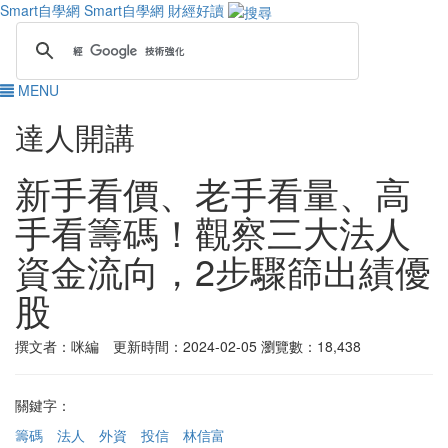
Smart自學網
Smart自學網 財經好讀
MENU
達人開講
新手看價、老手看量、高
手看籌碼！觀察三大法人
資金流向，2步驟篩出績優
股
撰文者：咪編 更新時間：2024-02-05
瀏覽數：18,438
關鍵字：
籌碼
法人
外資
投信
林信富