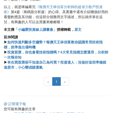
以上，就是咪編看完
《報價天王林信富分析師的超省力散戶投資
術》
第4篇〈籌碼面分析篇〉的心得。其實書中還有介紹幾個好用的
看盤軟體及其功能，但這部分很難用文字描述，所以就停筆在這
兒，有興趣的人可以去買書來瞅瞅喔！
本文獲
「小編愛投資線上讀書會」
授權轉載，
原文
延伸閱讀
▶
如何快速判斷多空趨勢？報價天王林信富教你認識常用技術指
標，抓準進出場時機
▶
投資股票，你也會看技術指標嗎？4大常見指標怎麼運用，分析師
一次報你知
▶
有在買股票卻不知道自己為何買？投資達人：沒做好這些準備就
進股市，小心變成賭運氣
«
1
»
@ 訂閱電子報
您可能有興趣的文章