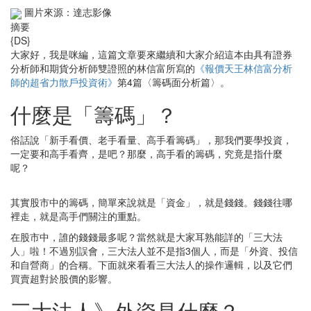
圖片來源：達志影像
摘要
{DS}
大家好，我是咪編，這篇文章要來繼續和大家介紹這本由具有證券
分析師和期貨分析師雙證照的林信富所寫的
《報價天王林信富分析
師的超省力散戶投資術》
第4篇〈籌碼面分析篇〉。
什麼是「籌碼」？
俗話說「新手看價、老手看量、高手看籌碼」，那我們要學投資，
一定要和高手看齊，是吧？那麼，高手看的籌碼，究竟是指什麼
呢？
其實股市中的籌碼，簡單來說就是「資金」，就是錢錢。錢錢往哪
裡走，就是高手們關注的重點。
在股市中，誰的錢錢最多呢？當然就是大家耳熟能詳的「三大法
人」啦！不過別誤會，三大法人並不是指3個人，而是「外資、投信
和自營商」的合稱。下面就來看看三大法人的操作邏輯，以及它們
買賣超對於股價的影響。
三大法人》外資是什麼？