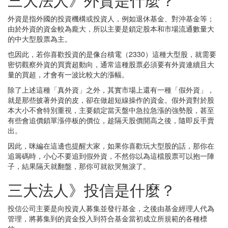
外資是指外國的投資機構或投資人，例如退休基金、對沖基金等；
由於外資的資金較為龐大，所以主要是鎖定股本和市場流通數量大
的中大型股票為主。
也因此，若你喜歡投資的是像台積電（2330）這種大型股，就需要
密切觀察外資的買賣超動向，通常這種股票必須要有外資連續且大
量的買超，才會有一波比較大的漲幅。
除了上述這種「真外資」之外，其實市場上還有一種「假外資」，
就是那些披著外資的皮，卻在做超短線操作的資金。假外資對於股
本大小不會特別重視，主要鎖定當天盤中急拉急漲的強勢股，甚至
有些會追價鎖單漲停板的價位，趁隔天股價開高之後，隨即反手賣
出。
因此，咪編在這邊也提醒大家，如果你喜歡玩大型股的話，那你在
追籌碼時，小心不要追到假外資，不然你以為這檔股票可以抱一陣
子，結果隔天就翻盤，那你可就欲哭無淚了。
三大法人》投信是什麼？
投信公司主要是向投資人募集並發行基金，之後由基金經理人代為
管理，將募集到的資金投入到符合基金當初成立所規範的各種標