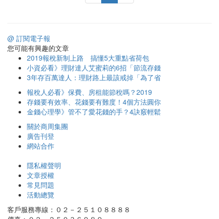
@ 訂閱電子報
您可能有興趣的文章
2019報稅新制上路 搞懂5大重點省荷包
小資必看》理財達人艾蜜莉的6招「節流存錢
3年存百萬達人：理財路上最該戒掉「為了省
報稅人必看》保費、房租能節稅嗎？2019
存錢要有效率、花錢要有難度！4個方法圓你
金錢心理學》管不了愛花錢的手？4訣竅輕鬆
關於商周集團
廣告刊登
網站合作
隱私權聲明
文章授權
常見問題
活動總覽
客戶服務專線：０２－２５１０８８８８
傳真：０２－２５０３６９８９