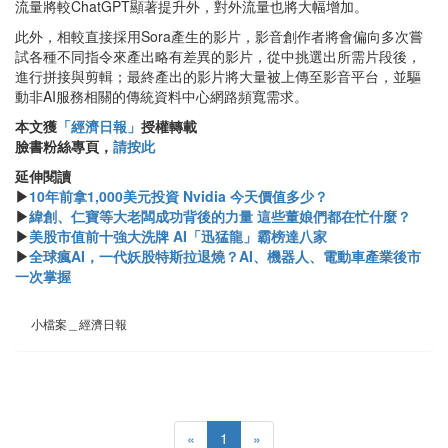
流量將較ChatGPT顯著提升外，對外流量也將大幅增加。
此外，相較直接採用Sora產生的影片，影音創作者將會偏向多次嘗
試各種不同指令來產出略有差異的影片，從中挑選出所需片段後，
進行拼接與剪輯；最終產出的影片將大量被上傳至影音平台，並驅
動非AI服務相關的傳統資料中心網路頻寬需求。
本文獲
「經濟日報」
授權轉載
臉書粉絲專頁，
請按此
延伸閱讀
▶
10年前拿1,000美元投資 Nvidia 今天價值多少？
▶
緯創、仁寶等大老闆成功背後的力量 這些董娘們都在忙什麼？
▶
美股市值前十強大洗牌 AI「迅猛龍」霸榜達八家
▶
全球瘋AI，一代妖股特斯拉退燒？AI、機器人、電動車產業後市
一次掌握
小檔案＿經濟日報
«
1
»