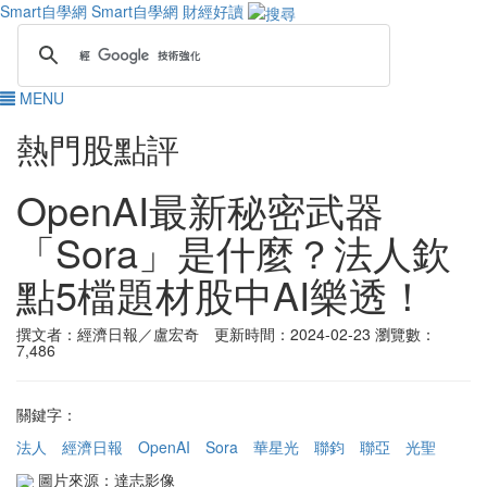
Smart自學網
Smart自學網 財經好讀
MENU
熱門股點評
OpenAI最新秘密武器
「Sora」是什麼？法人欽
點5檔題材股中AI樂透！
撰文者：經濟日報／盧宏奇 更新時間：2024-02-23
瀏覽數：
7,486
關鍵字：
法人
經濟日報
OpenAI
Sora
華星光
聯鈞
聯亞
光聖
圖片來源：達志影像