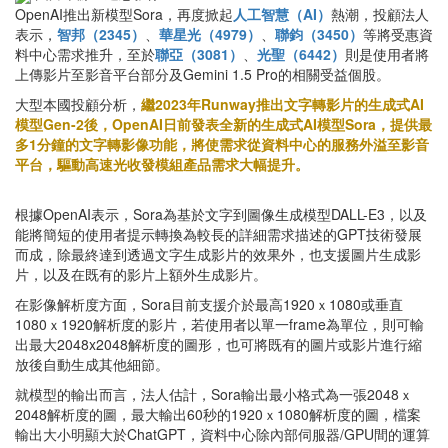
OpenAI推出新模型Sora，再度掀起
人工智慧（AI）
熱潮，投顧法人
表示，
智邦（2345）
、
華星光（4979）
、
聯鈞（3450）
等將受惠資
料中心需求推升，至於
聯亞（3081）
、
光聖（6442）
則是使用者將
上傳影片至影音平台部分及Gemini 1.5 Pro的相關受益個股。
大型本國投顧分析，
繼2023年Runway推出文字轉影片的生成式AI
模型Gen-2後，OpenAI日前發表全新的生成式AI模型Sora，提供最
多1分鐘的文字轉影像功能，將使需求從資料中心的服務外溢至影音
平台，驅動高速光收發模組產品需求大幅提升。
根據OpenAI表示，Sora為基於文字到圖像生成模型DALL-E3，以及
能將簡短的使用者提示轉換為較長的詳細需求描述的GPT技術發展
而成，除最終達到透過文字生成影片的效果外，也支援圖片生成影
片，以及在既有的影片上額外生成影片。
在影像解析度方面，Sora目前支援介於最高1920ｘ1080或垂直
1080ｘ1920解析度的影片，若使用者以單一frame為單位，則可輸
出最大2048x2048解析度的圖形，也可將既有的圖片或影片進行縮
放後自動生成其他細節。
就模型的輸出而言，法人估計，Sora輸出最小格式為一張2048ｘ
2048解析度的圖，最大輸出60秒的1920ｘ1080解析度的圖，檔案
輸出大小明顯大於ChatGPT，資料中心除內部伺服器/GPU間的運算