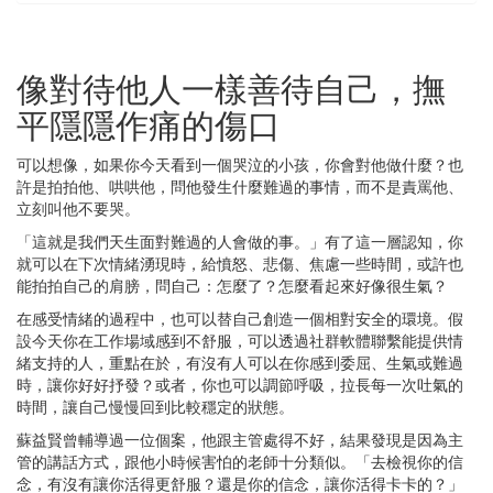
像對待他人一樣善待自己，撫
平隱隱作痛的傷口
可以想像，如果你今天看到一個哭泣的小孩，你會對他做什麼？也
許是拍拍他、哄哄他，問他發生什麼難過的事情，而不是責罵他、
立刻叫他不要哭。
「這就是我們天生面對難過的人會做的事。」有了這一層認知，你
就可以在下次情緒湧現時，給憤怒、悲傷、焦慮一些時間，或許也
能拍拍自己的肩膀，問自己：怎麼了？怎麼看起來好像很生氣？
在感受情緒的過程中，也可以替自己創造一個相對安全的環境。假
設今天你在工作場域感到不舒服，可以透過社群軟體聯繫能提供情
緒支持的人，重點在於，有沒有人可以在你感到委屈、生氣或難過
時，讓你好好抒發？或者，你也可以調節呼吸，拉長每一次吐氣的
時間，讓自己慢慢回到比較穩定的狀態。
蘇益賢曾輔導過一位個案，他跟主管處得不好，結果發現是因為主
管的講話方式，跟他小時候害怕的老師十分類似。「去檢視你的信
念，有沒有讓你活得更舒服？還是你的信念，讓你活得卡卡的？」