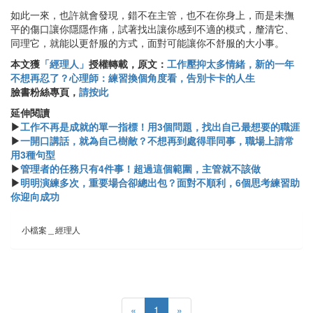
如此一來，也許就會發現，錯不在主管，也不在你身上，而是未撫
平的傷口讓你隱隱作痛，試著找出讓你感到不適的模式，釐清它、
同理它，就能以更舒服的方式，面對可能讓你不舒服的大小事。
本文獲
「經理人」
授權轉載，原文：
工作壓抑太多情緒，新的一年
不想再忍了？心理師：練習換個角度看，告別卡卡的人生
臉書粉絲專頁，
請按此
延伸閱讀
▶
工作不再是成就的單一指標！用3個問題，找出自己最想要的職涯
▶
一開口講話，就為自己樹敵？不想再到處得罪同事，職場上請常
用3種句型
▶
管理者的任務只有4件事！超過這個範圍，主管就不該做
▶
明明演練多次，重要場合卻總出包？面對不順利，6個思考練習助
你迎向成功
小檔案＿經理人
«
1
»