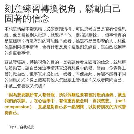
刻意練習轉換視角，鬆動自己
固著的信念
不想讓情緒不斷累積，必須定期清掃，可以思考自己是否有慣性思
維，像是當被別人批評，就覺得「他一定很討厭我」，但事情真的
是這樣嗎？有沒有別的可能性？或者，挑選不易受影響的人，想像
他遇到同樣事情時，會有什麼反應？透過刻意練習，讓自己找到新
的角度看事情。
蘇益賢強調，轉換視角的目的，是要讓你看見固著的信念，並想辦
法鬆動它，讓自己知道事情其實沒有想像中的糟。譬如，你覺得主
管討厭自己，但事實未必如此；或者，即便如此，你能不能有不同
的回應方式？像是觀察其他人怎麼跟主管相處？又或者問問自己，
不被主管喜歡又怎樣？
「因為想要讓所有人都舒服，所以偶爾也要有被討厭的勇氣，就是
我們的功課。」在心理學中，有個重要概念叫「自我慈悲」（self-
compassion），意思是對自己多一點關懷，以對待朋友的方式善
待自己。
Tips＿自我慈悲