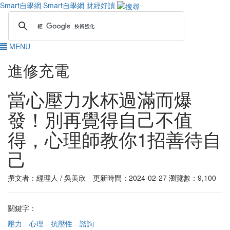
Smart自學網
Smart自學網 財經好讀
MENU
進修充電
當心壓力水杯過滿而爆
發！別再覺得自己不值
得，心理師教你1招善待自
己
撰文者：經理人 / 吳美欣 更新時間：2024-02-27
瀏覽數：9,100
關鍵字：
壓力
心理
抗壓性
諮詢