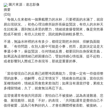
圖片來源：達志影像
摘要
{DS}
「每個人生來都有一個乘載壓力的水杯，只要裡面的水滿了，就容
易出現狀況。」初色心理治療所副所長蘇益賢說，有些人的水杯天
生比較滿，遇到無法承受的壓力，情緒就會爆發開來，像是突然暴
怒或不耐煩；有些人比較空，因此能夠容納較多壓力。
不過，無論水杯裡的水有多少，都得定期把水倒掉、排解負面能
量。「有些問題，在別人眼中可能是小事，然而，是誰決定這是大
事還小事？」蘇益賢說，任何情緒反應，都要回到自身探索意義，
如果認為這個情緒已經困擾自己，譬如持續心情低落、提不起勁，
或者影響到人際或工作表現等，那就是重要的事。
「當你發現自己的反應已經壓垮因應能力，背後一定有一些值得整
理的故事。」他解釋，在正常情況下，情緒會自然起落，當你抗拒
某種情緒時，情緒反而會愈來愈強烈；如果沒有適當抒發，累積太
多殘留情緒，久了，就會無法再忍下去。
這背後通常有個共同原因：害怕自己不被接納，認為表達難過、悲
傷、展現脆弱，就是「不好」的表現，「共同點通常是覺得自己不
值得被愛，認為只有夠好的人，才會在團體裡被喜歡、被接納。」