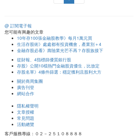
@ 訂閱電子報
您可能有興趣的文章
10年存100張金融股教學》每月1萬元買
生活存股術》處處都有投資機會，產業別＋4
金融存股必看》壽險業光芒不再？存股族接下
從財報、4指標篩優質銀行股
存股》公開10檔熱門金融股資優生，比放定
存股名單》4條件篩選：穩定獲利且股利大方
關於商周集團
廣告刊登
網站合作
隱私權聲明
文章授權
常見問題
活動總覽
客戶服務專線：０２－２５１０８８８８