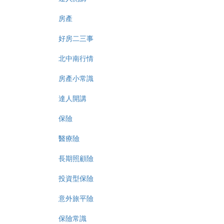
房產
好房二三事
北中南行情
房產小常識
達人開講
保險
醫療險
長期照顧險
投資型保險
意外旅平險
保險常識