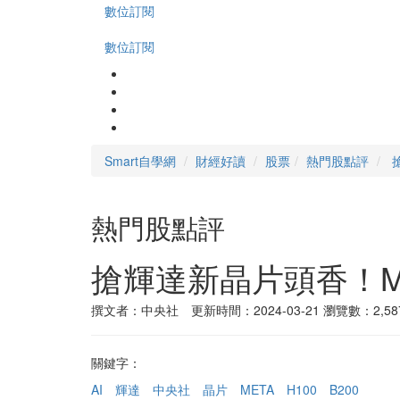
數位訂閱
數位訂閱
Smart自學網
財經好讀
股票
熱門股點評
熱門股點評
搶輝達新晶片頭香！M
撰文者：中央社 更新時間：2024-03-21
瀏覽數：2,58
關鍵字：
AI
輝達
中央社
晶片
META
H100
B200