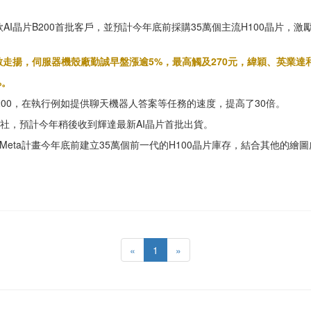
A）新款AI晶片B200首批客戶，並預計今年底前採購35萬個主流H100晶片
走揚，伺服器機殼廠勤誠早盤漲逾5%，最高觸及270元，緯穎、英業達
%。
l B200，在執行例如提供聊天機器人答案等任務的速度，提高了30倍。
路透社，預計今年稍後收到輝達最新AI晶片首批出貨。
月透露，Meta計畫今年底前建立35萬個前一代的H100晶片庫存，結合其他的繪
«
1
»