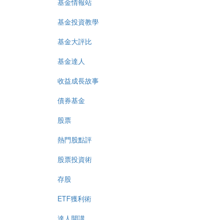
基金情報站
基金投資教學
基金大評比
基金達人
收益成長故事
債券基金
股票
熱門股點評
股票投資術
存股
ETF獲利術
達人開講