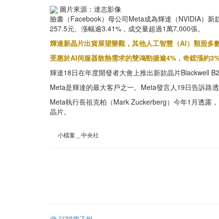
圖片來源：達志影像
臉書（Facebook）母公司Meta成為輝達（NVIDI
257.5元、漲幅逾3.41%，成交量超過1萬7,000張。
輝達新晶片出貨展望樂觀，其他人工智慧（AI）類股多數
受惠於AI伺服器散熱需求的雙鴻勁揚逾4%，奇鋐漲約3
輝達18日在年度開發者大會上推出新款晶片Blackwel
Meta是輝達的最大客戶之一。Meta發言人19日告訴
Meta執行長祖克柏（Mark Zuckerberg）今年1
晶片。
小檔案＿中央社