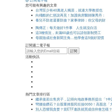
@ 訂閱電子報
您可能有興趣的文章
台灣至少有40萬老人獨居，就連大學教授也
向殘酷的仁慈說再見！加護病房醫師陳秀丹：
養兒不防老還要防搶？家事律師：你父母的財
陶傳正：每天做好1件事 人生就沒白活
這3種情況，未滿60歲也可以請領新制勞工
母親險成社會新聞主角…他學會這5個好習慣
訂閱週二電子報
訂閱
活動快訊
熱門文章排行區
繼承後若出售房子，記得向地政事務所提出「1申
彎腰撿鑽石？台股重挫股民狂撿0050！高股息「大
別人恐懼我貪婪？當ETF逢跌就買成信仰會怎樣