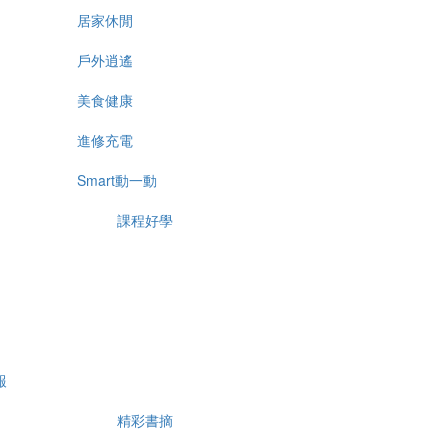
居家休閒
戶外逍遙
美食健康
進修充電
Smart動一動
課程好學
報
精彩書摘