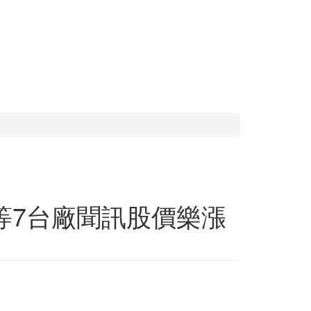
達等7台廠聞訊股價樂漲