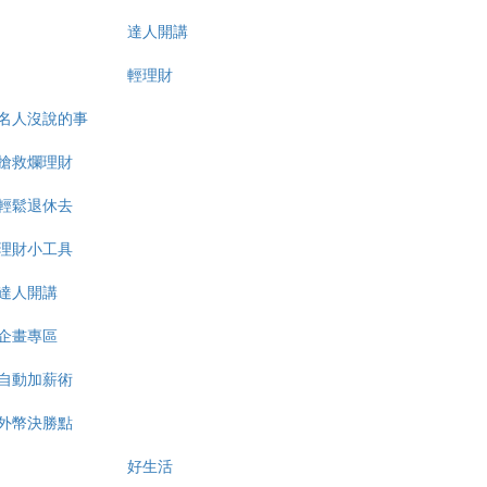
達人開講
輕理財
名人沒說的事
搶救爛理財
輕鬆退休去
理財小工具
達人開講
企畫專區
自動加薪術
外幣決勝點
好生活