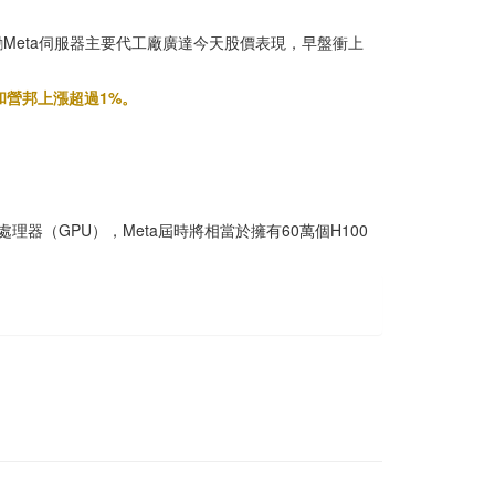
，激勵Meta伺服器主要代工廠廣達今天股價表現，早盤衝上
和營邦上漲超過1%。
圖處理器（GPU），Meta屆時將相當於擁有60萬個H100