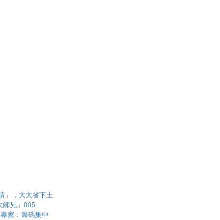
請」，大大省下土
師兄」005
？專家：籌碼集中