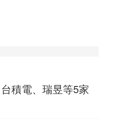
名台積電、瑞昱等5家