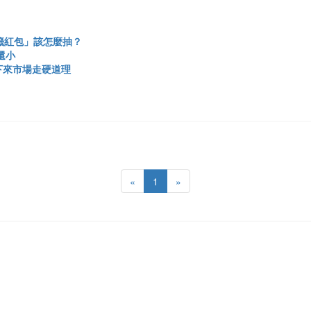
籤紅包」該怎麼抽？
還小
下來市場走硬道理
«
1
»