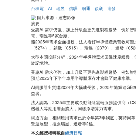
台積電
AI
瑞昱
信驊
網通
穎崴
達發
圖片來源：達志影像
摘要
受惠AI 需求仍強，加上升級至更先進製程趨勢，例如
電、瑞昱等5家台廠。
隨2025年需求全面復甦，法人看好半導體產業營收可望
（5274）、穎崴（6515）、瑞昱（2379）、達發（6
大型本國投顧分析，2024年半導體需求回溫速度緩慢，但
於記憶體。
受惠AI 需求仍強，加上升級至更先進製程趨勢，例如
預期2025年下半年車用半導體庫存才會降至健康水準。
AI伺服器出貨繼2024年大幅成長後，2025年隨輝達G
益者。
法人認為，2025年主要成長動能除雲端服務提供商（CS
機器人等應用層面擴大，同樣添增算力需求。
網通方面，相關應用需求已於今年第3季觸底，英特爾等
營運展望，推薦瑞昱、達發等2檔。
本文經授權轉載自
經濟日報