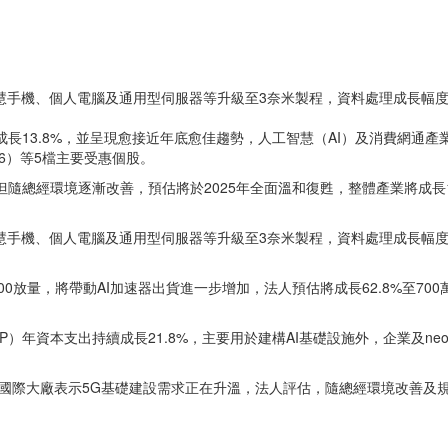
智慧手機、個人電腦及通用型伺服器等升級至3奈米製程，資料處理成長幅度
成長13.8%，並呈現愈接近年底愈佳趨勢，人工智慧（AI）及消費網通產
526）等5檔主要受惠個股。
隨總經環境逐漸改善，預估將於2025年全面溫和復甦，整體產業將成長1
智慧手機、個人電腦及通用型伺服器等升級至3奈米製程，資料處理成長幅
B200放量，將帶動AI加速器出貨進一步增加，法人預估將成長62.8%至
P）年資本支出持續成長21.8%，主要用於建構AI基礎設施外，企業及ne
國際大廠表示5G基礎建設需求正在升溫，法人評估，隨總經環境改善及規