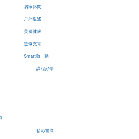
居家休閒
戶外逍遙
美食健康
進修充電
Smart動一動
課程好學
報
精彩書摘