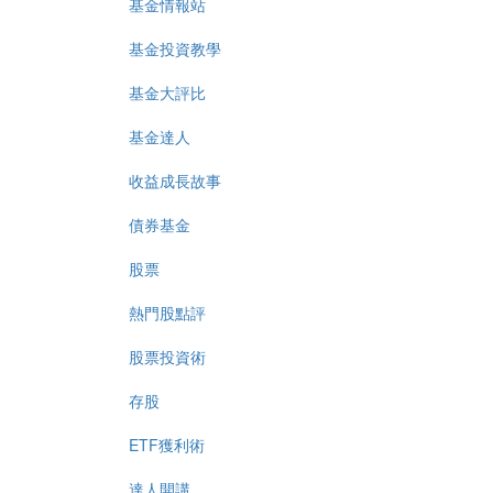
基金情報站
基金投資教學
基金大評比
基金達人
收益成長故事
債券基金
股票
熱門股點評
股票投資術
存股
ETF獲利術
達人開講