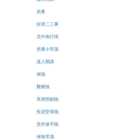
房產
好房二三事
北中南行情
房產小常識
達人開講
保險
醫療險
長期照顧險
投資型保險
意外旅平險
保險常識