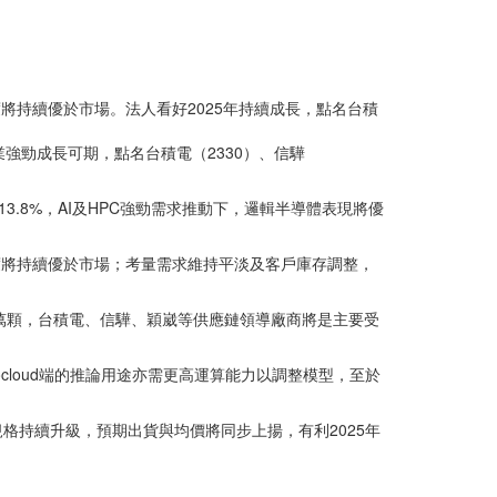
將持續優於市場。法人看好2025年持續成長，點名台積
業強勁成長可期，點名台積電（2330）、信驊
3.8%，AI及HPC強勁需求推動下，邏輯半導體表現將優
度將持續優於市場；考量需求維持平淡及客戶庫存調整，
700萬顆，台積電、信驊、穎崴等供應鏈領導廠商將是主要受
ocloud端的推論用途亦需更高運算能力以調整模型，至於
格持續升級，預期出貨與均價將同步上揚，有利2025年