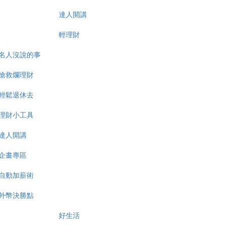
達人開講
輕理財
名人沒說的事
搶救爛理財
輕鬆退休去
理財小工具
達人開講
企畫專區
自動加薪術
外幣決勝點
好生活