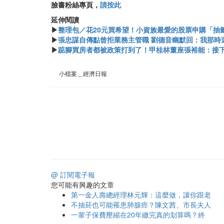
臉書粉絲專頁，
請按此
延伸閱讀
▶
整理包／花20元買希望！小資族最愛的股票申購「抽
▶
張忠謀自傳點曾拒業務主管職 劉德音幽默回：我那時
▶
踮腳買房者都被政策打到了！甲桂林董座張裕能：接
小檔案＿經濟日報
@ 訂閱電子報
您可能有興趣的文章
第一金人壽總經理林元輝：這麼做，讓你跟老
不抽菸也可能罹患肺腺癌？陳文茜、市長夫人
一輩子保費壓縮在20年繳完真的划算嗎？終