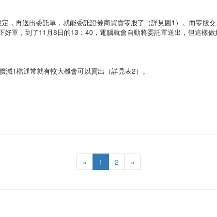
設定，再送出委託單，就能委託證券商買賣零股了（詳見圖1）。而零股交
先下好單，到了11月8日的13：40，電腦就會自動將委託單送出，但這
價減1檔通常就有較大機會可以賣出（詳見表2）。
«
1
2
»