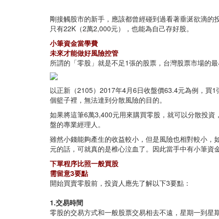
剛接觸股市的新手，應該都曾經碰到過看著垂涎欲滴的
只有22K（2萬2,000元），也能為自己存好股。
小筆資金當學費
未來才能做好風險控管
所謂的「零股」就是不足1張的股票，台灣股票市場的最小
以正新（2105）2017年4月6日收盤價63.4元為
個籃子裡，無法達到分散風險的目的。
如果將這筆6萬3,400元用來購買零股，就可以分散投
盤的專業經理人。
雖然小錢能夠產生的收益較小，但是風險也相對較小，如果
元的話，可就真的是椎心泣血了。因此當手中有小筆資
下單程序比照一般買股
需留意3要點
開始買賣零股前，投資人應先了解以下3要點：
1.交易時間
零股的交易方式和一般股票交易相去不遠，星期一到星期五