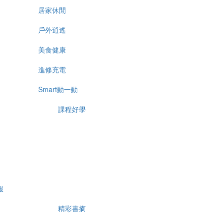
居家休閒
戶外逍遙
美食健康
進修充電
Smart動一動
課程好學
報
精彩書摘