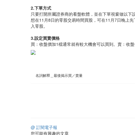
2.下單方式
只要打開所屬證券商的看盤軟體，並在下單視窗做以下
想在11月8日的零股交易時間買股，可在11月7日晚上
入零股。
3.設定買賣價格
買：收盤價加1檔通常就有較大機會可以買到。賣：收盤
名詞解釋＿最後揭示買／賣量
@ 訂閱電子報
您可能有興趣的文章