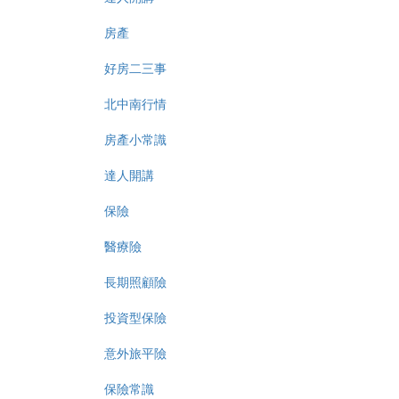
房產
好房二三事
北中南行情
房產小常識
達人開講
保險
醫療險
長期照顧險
投資型保險
意外旅平險
保險常識