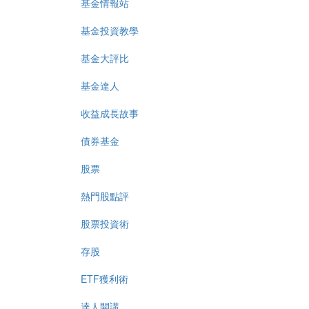
基金情報站
基金投資教學
基金大評比
基金達人
收益成長故事
債券基金
股票
熱門股點評
股票投資術
存股
ETF獲利術
達人開講