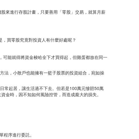
價股來進行存股計畫，只要善用「零股」交易，就算月薪
但是，買零股究竟對投資人有什麼好處呢？
戶來說，可能就得將資金梭哈全下才買得起，但雞蛋都放在同一
這個方法，小散戶也能擁有一籃子股票的投資組合，宛如操
日常起居，讓生活過不下去。但若是100萬元慘賠50萬
大資金時，因不知如何風險控管，而造成龐大的損失。
下單程序進行委託。