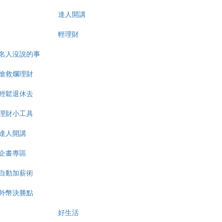
達人開講
輕理財
名人沒說的事
搶救爛理財
輕鬆退休去
理財小工具
達人開講
企畫專區
自動加薪術
外幣決勝點
好生活