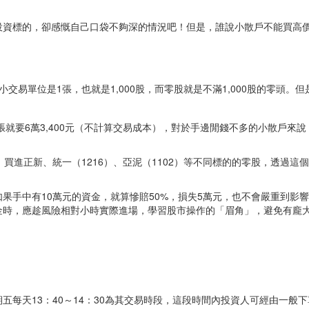
投資標的，卻感慨自己口袋不夠深的情況吧！但是，誰說小散戶不能買高
交易單位是1張，也就是1,000股，而零股就是不滿1,000股的零頭。
例，買1張就要6萬3,400元（不計算交易成本），對於手邊閒錢不多的小散
資，買進正新、統一（1216）、亞泥（1102）等不同標的的零股，透過
手中有10萬元的資金，就算慘賠50%，損失5萬元，也不會嚴重到影響
金時，應趁風險相對小時實際進場，學習股市操作的「眉角」，避免有龐
每天13：40～14：30為其交易時段，這段時間內投資人可經由一般