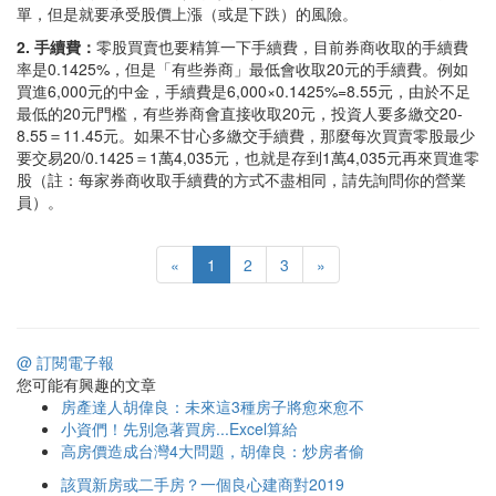
單，但是就要承受股價上漲（或是下跌）的風險。
2. 手續費：
零股買賣也要精算一下手續費，目前券商收取的手續費
率是0.1425%，但是「有些券商」最低會收取20元的手續費。例如
買進6,000元的中金，手續費是6,000×0.1425%=8.55元，由於不足
最低的20元門檻，有些券商會直接收取20元，投資人要多繳交20-
8.55＝11.45元。如果不甘心多繳交手續費，那麼每次買賣零股最少
要交易20/0.1425＝1萬4,035元，也就是存到1萬4,035元再來買進零
股（註：每家券商收取手續費的方式不盡相同，請先詢問你的營業
員）。
«
1
2
3
»
@ 訂閱電子報
您可能有興趣的文章
房產達人胡偉良：未來這3種房子將愈來愈不
小資們！先別急著買房...Excel算給
高房價造成台灣4大問題，胡偉良：炒房者偷
該買新房或二手房？一個良心建商對2019