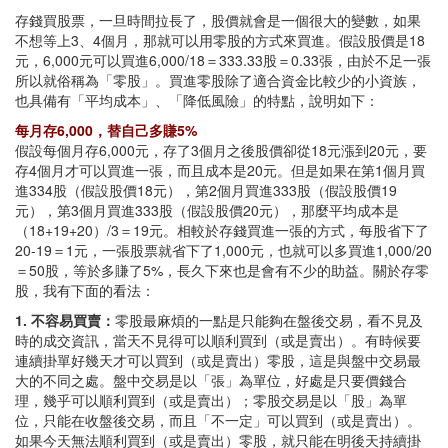
存錢買股票，一旦時間拉長了，股價就會是一個很大的變數，如果
不想等上3、4個月，那就可以用零股的方式來買進。假設股價是18
元，6,000元可以買進6,000/18＝333.33股＝0.33張，由於不足一張
所以就俗稱為「零股」。買進零股除了適合資金比較少的小資族，
也具備有「平均成本」、「降低風險」的特點，說明如下：
每月存6,000，替自己多賺5%
假設每個月存6,000元，存了3個月之後股價卻從18元漲到20元，要
存4個月才可以買進一張，而且成本是20元。但是如果在第1個月買
進334股（假設股價18元），第2個月買進333股（假設股價19
元），第3個月買進333股（假設股價20元），那麼平均成本是
（18+19+20）/3＝19元。相較於存錢買進一張的方式，每股省下了
20-19＝1元，一張股票就省下了1,000元，也就可以多買進1,000/20
＝50股，等於多賺了5%，長久下來也是會有不少的助益。關於存零
股，我有下面的看法：
1. 不容易買賣：
零股最麻煩的一點是只能夠在盤後交易，看不見及
時的成交資訊，當天不見得可以順利買到（或是賣出）。有時候要
連續掛單好幾天才可以買到（或是賣出）零股，這是與盤中交易最
大的不同之處。盤中交易是以「張」為單位，好處是只要價錢合
理，幾乎可以順利買到（或是賣出）；零股交易是以「股」為單
位，只能在收盤後交易，而且「不一定」可以買到（或是賣出）。
如果今天無法順利買到（或是賣出）零股，就只能在明後天持續掛