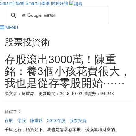
Smart自學網
Smart自學網 財經好讀
MENU
股票投資術
存股滾出3000萬！陳重
銘：養3個小孩花費很大，
我也是從存零股開始⋯⋯
撰文者：陳重銘 更新時間：2018-10-02
瀏覽數：94,243
關鍵字：
存股
零股
陳重銘
2018存股
股票投資
千里之行，始於足下。我也是靠著存零股，慢慢累積財富的。