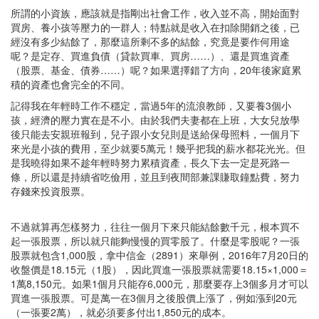
所謂的小資族，應該就是指剛出社會工作，收入並不高，開始面對
買房、養小孩等壓力的一群人；特點就是收入在扣除開銷之後，已
經沒有多少結餘了，那麼這所剩不多的結餘，究竟是要作何用途
呢？是定存、買進負債（貸款買車、買房……）、還是買進資產
（股票、基金、債券……）呢？如果選擇錯了方向，20年後家庭累
積的資產也會完全的不同。
記得我在年輕時工作不穩定，當過5年的流浪教師，又要養3個小
孩，經濟的壓力實在是不小。由於我們夫妻都在上班，大女兒放學
後只能去安親班報到，兒子跟小女兒則是送給保母照料，一個月下
來光是小孩的費用，至少就要5萬元！幾乎把我的薪水都花光光。但
是我曉得如果不趁年輕時努力累積資產，長久下去一定是死路一
條，所以還是持續省吃儉用，並且到夜間部兼課賺取鐘點費，努力
存錢來投資股票。
不過就算再怎樣努力，往往一個月下來只能結餘數千元，根本買不
起一張股票，所以就只能夠慢慢的買零股了。什麼是零股呢？一張
股票就包含1,000股，拿中信金（2891）來舉例，2016年7月20日的
收盤價是18.15元（1股），因此買進一張股票就需要18.15×1,000＝
1萬8,150元。如果1個月只能存6,000元，那麼要存上3個多月才可以
買進一張股票。可是萬一在3個月之後股價上漲了，例如漲到20元
（一張要2萬），就必須要多付出1,850元的成本。