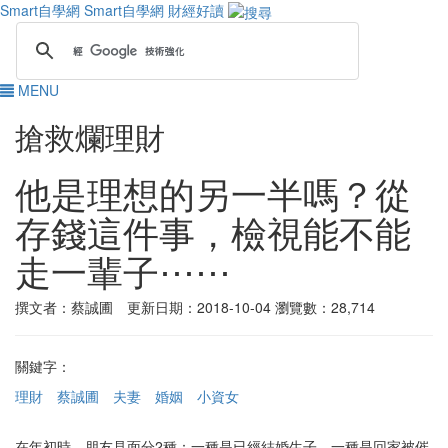
Smart自學網
Smart自學網 財經好讀
MENU
搶救爛理財
他是理想的另一半嗎？從
存錢這件事，檢視能不能
走一輩子⋯⋯
撰文者：蔡誠圃 更新日期：2018-10-04
瀏覽數：28,714
關鍵字：
理財
蔡誠圃
夫妻
婚姻
小資女
在年初時，朋友見面分2種：一種是已經結婚生子，一種是回家被催