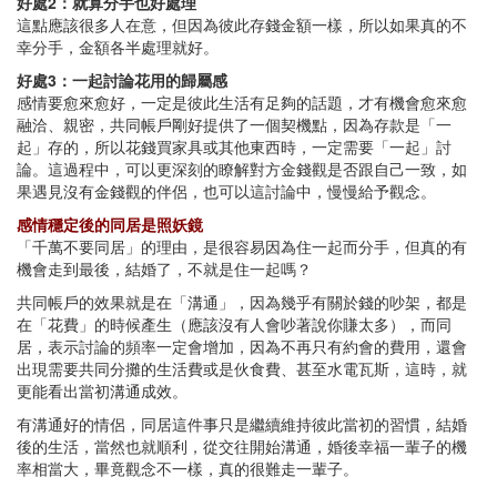
好處2：就算分手也好處理
這點應該很多人在意，但因為彼此存錢金額一樣，所以如果真的不
幸分手，金額各半處理就好。
好處3：一起討論花用的歸屬感
感情要愈來愈好，一定是彼此生活有足夠的話題，才有機會愈來愈
融洽、親密，共同帳戶剛好提供了一個契機點，因為存款是「一
起」存的，所以花錢買家具或其他東西時，一定需要「一起」討
論。這過程中，可以更深刻的瞭解對方金錢觀是否跟自己一致，如
果遇見沒有金錢觀的伴侶，也可以這討論中，慢慢給予觀念。
感情穩定後的同居是照
妖鏡
「千萬不要同居」的理由，是很容易因為住一起而分手，但真的有
機會走到最後，結婚了，不就是住一起嗎？
共同帳戶的效果就是在「溝通」，因為幾乎有關於錢的吵架，都是
在「花費」的時候產生（應該沒有人會吵著說你賺太多），而同
居，表示討論的頻率一定會增加，因為不再只有約會的費用，還會
出現需要共同分攤的生活費或是伙食費、甚至水電瓦斯，這時，就
更能看出當初溝通成效。
有溝通好的情侶，同居這件事只是繼續維持彼此當初的習慣，結婚
後的生活，當然也就順利，從交往開始溝通，婚後幸福一輩子的機
率相當大，畢竟觀念不一樣，真的很難走一輩子。