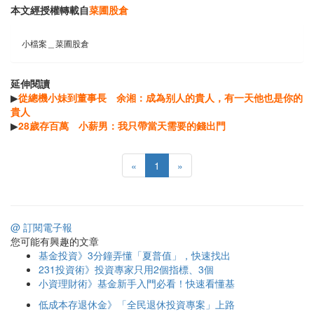
本文經授權轉載自
菜圃股倉
小檔案＿菜圃股倉
延伸閱讀
▶
從總機小妹到董事長 余湘：成為别人的貴人，有一天他也是你的
貴人
▶
28歲存百萬 小薪男：我只帶當天需要的錢出門
«
1
»
@ 訂閱電子報
您可能有興趣的文章
基金投資》3分鐘弄懂「夏普值」，快速找出
231投資術》投資專家只用2個指標、3個
小資理財術》基金新手入門必看！快速看懂基
低成本存退休金》「全民退休投資專案」上路