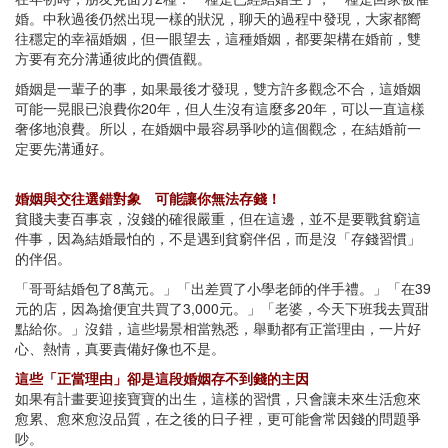
婚。中秋過後仍然出現一樣的狀況，聊天的過程中發現，大家都嚮
往穩定的幸福婚姻，但一眼望去，這種婚姻，都要架構在婚前，雙
方要有充分溝通彼此的價值觀。
婚姻是一輩子的事，如果最後才發現，雙方許多觀念不合，這婚姻
可能一晃眼已浪費你20年，但人生沒有這麼多20年，可以一直這樣
奢侈地浪費。所以，在婚姻中最容易爭吵的這個觀念，在結婚前一
定要先溝通好。
婚姻與交往選錯對象 可能讓你無法存錢！
貧賤夫妻百事哀，沒錢的確很嚴重，但在這邊，並不是要戰貧窮這
件事，因為結婚最怕的，不是遇到貧窮伴侶，而是沒「存錢習慣」
的伴侶。
「哥哥結婚包了8萬元。」「出差買了小學老師的伴手禮。」「在39
元的店，因為搶便宜共買了3,000元。」「老婆，今天下班我去買甜
點給你。」沒錯，這些場景相當熟悉，舉動都有正當理由，一片好
心、熱情，真要責備好像也不是。
這些「正當理由」卻是這段婚姻存不到錢的主因
如果有計畫要迎接寶寶的出生，這樣的習慣，只會讓未來生活愈來
愈累、愈來愈沒品質，在之後的日子裡，更可能會常因錢的問題爭
吵。