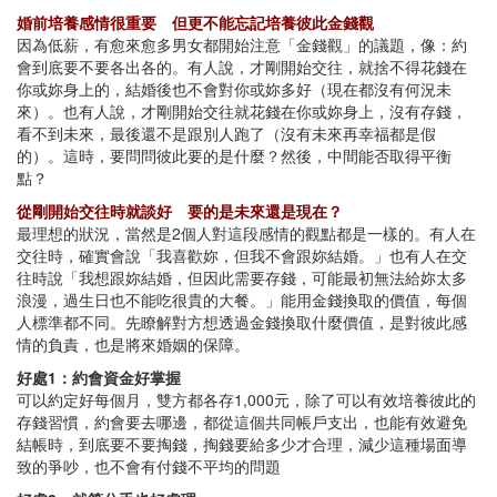
婚前培養感情很重要 但更不能忘記培養彼此金錢觀
因為低薪，有愈來愈多男女都開始注意「金錢觀」的議題，像：約
會到底要不要各出各的。有人說，才剛開始交往，就捨不得花錢在
你或妳身上的，結婚後也不會對你或妳多好（現在都沒有何況未
來）。也有人說，才剛開始交往就花錢在你或妳身上，沒有存錢，
看不到未來，最後還不是跟別人跑了（沒有未來再幸福都是假
的）。這時，要問問彼此要的是什麼？然後，中間能否取得平衡
點？
從剛開始交往時就談好 要的是未來還是現在？
最理想的狀況，當然是2個人對這段感情的觀點都是一樣的。有人在
交往時，確實會說「我喜歡妳，但我不會跟妳結婚。」也有人在交
往時說「我想跟妳結婚，但因此需要存錢，可能最初無法給妳太多
浪漫，過生日也不能吃很貴的大餐。」能用金錢換取的價值，每個
人標準都不同。先瞭解對方想透過金錢換取什麼價值，是對彼此感
情的負責，也是將來婚姻的保障。
好處1：約會資金好掌握
可以約定好每個月，雙方都各存1,000元，除了可以有效培養彼此的
存錢習慣，約會要去哪邊，都從這個共同帳戶支出，也能有效避免
結帳時，到底要不要掏錢，掏錢要給多少才合理，減少這種場面導
致的爭吵，也不會有付錢不平均的問題