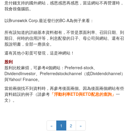
意付錢支持的國外網站，感恩感恩再感恩，當這網站不再營運時，
我會很傷腦筋。
以Brunswick Corp.最近發行的BC-A為例子來看：
所有該知道的詳細基本資料都有，不管是票面利率、召回日期、到
期日、何時的信用評等，利息配發的日子、母公司與網站、還有召
股說明書，全部一應俱全。
還有其他小彩蛋可發現，這是神網站！
股利
股利比較麻煩，可參考4個網站：Preferred-stock、
DividendInvestor、Preferredstockchannel（或Dividendchannel）
與Yahoo! Finance。
當前兩個找不到資料時，再參考後面兩個。因為後面兩個網站有些
資料錯誤的例子（請參考
「浮動利率ETD與ETD配息的查詢」
一
文）。
«
1
2
»