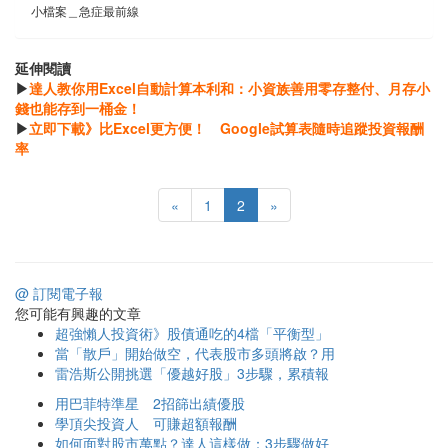
小檔案＿急症最前線
延伸閱讀
▶
達人教你用Excel自動計算本利和：小資族善用零存整付、月存小
錢也能存到一桶金！
▶
立即下載》比Excel更方便！ Google試算表隨時追蹤投資報酬
率
«
1
2
»
@ 訂閱電子報
您可能有興趣的文章
超強懶人投資術》股債通吃的4檔「平衡型」
當「散戶」開始做空，代表股市多頭將啟？用
雷浩斯公開挑選「優越好股」3步驟，累積報
用巴菲特準星 2招篩出績優股
學頂尖投資人 可賺超額報酬
如何面對股市萬點？達人這樣做：3步驟做好