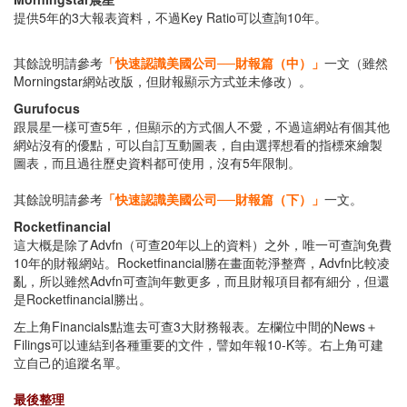
提供5年的3大報表資料，不過Key Ratio可以查詢10年。
其餘說明請參考
「快速認識美國公司──財報篇（中）」
一文（雖然
Morningstar網站改版，但財報顯示方式並未修改）。
Gurufocus
跟晨星一樣可查5年，但顯示的方式個人不愛，不過這網站有個其他
網站沒有的優點，可以自訂互動圖表，自由選擇想看的指標來繪製
圖表，而且過往歷史資料都可使用，沒有5年限制。
其餘說明請參考
「快速認識美國公司──財報篇（下）」
一文。
Rocketfinancial
這大概是除了Advfn（可查20年以上的資料）之外，唯一可查詢免費
10年的財報網站。Rocketfinancial勝在畫面乾淨整齊，Advfn比較凌
亂，所以雖然Advfn可查詢年數更多，而且財報項目都有細分，但還
是Rocketfinancial勝出。
左上角Financials點進去可查3大財務報表。左欄位中間的News＋
Filings可以連結到各種重要的文件，譬如年報10-K等。右上角可建
立自己的追蹤名單。
最後整理