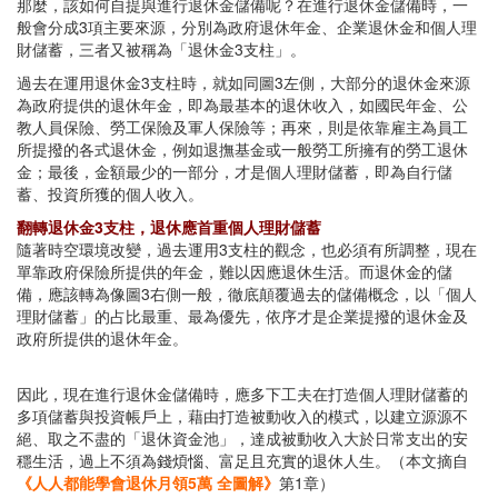
那麼，該如何自提與進行退休金儲備呢？在進行退休金儲備時，一
般會分成3項主要來源，分別為政府退休年金、企業退休金和個人理
財儲蓄，三者又被稱為「退休金3支柱」。
過去在運用退休金3支柱時，就如同圖3左側，大部分的退休金來源
為政府提供的退休年金，即為最基本的退休收入，如國民年金、公
教人員保險、勞工保險及軍人保險等；再來，則是依靠雇主為員工
所提撥的各式退休金，例如退撫基金或一般勞工所擁有的勞工退休
金；最後，金額最少的一部分，才是個人理財儲蓄，即為自行儲
蓄、投資所獲的個人收入。
翻轉退休金3支柱，退休應首重個人理財儲蓄
隨著時空環境改變，過去運用3支柱的觀念，也必須有所調整，現在
單靠政府保險所提供的年金，難以因應退休生活。而退休金的儲
備，應該轉為像圖3右側一般，徹底顛覆過去的儲備概念，以「個人
理財儲蓄」的占比最重、最為優先，依序才是企業提撥的退休金及
政府所提供的退休年金。
因此，現在進行退休金儲備時，應多下工夫在打造個人理財儲蓄的
多項儲蓄與投資帳戶上，藉由打造被動收入的模式，以建立源源不
絕、取之不盡的「退休資金池」，達成被動收入大於日常支出的安
穩生活，過上不須為錢煩惱、富足且充實的退休人生。（本文摘自
《人人都能學會退休月領5萬 全圖解》
第1章）