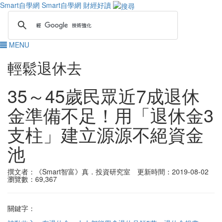
Smart自學網
Smart自學網 財經好讀
MENU
輕鬆退休去
35～45歲民眾近7成退休
金準備不足！用「退休金3
支柱」建立源源不絕資金
池
撰文者：《Smart智富》真．投資研究室 更新時間：2019-08-02
瀏覽數：69,367
關鍵字：