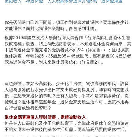
被動收入
存退休金
人人都能學會退休月領5萬
退休金規畫
你是否問過自己以下問題：須工作到幾歲才能退休？要準備多少錢
才能退休？面對此類退休議題時，多會感到迷惘。
根據2019年國立政治大學與台灣人壽合作「台灣高齡社會退休生態
觀察指標」調查，將近5成受訪者表示，不知道退休金從何而來，其
中認為退休金準備充裕的受訪者竟不到5%（詳見圖1）；且根據該
退休調查，年輕的25～35歲及35～45歲世代，都有超過60%受訪者
認為退休金不足，對未來退休最沒信心（詳見圖2）。
這也難怪，在如今高齡化、少子化且房價、物價高漲的年代，許多
人認為微薄的薪水光供應日常支出就已捉襟見肘，哪有時間去想以
後、去想未來退休的事呢？更有人認為，平常不是都有繳勞保、提
撥勞退？退休後靠這些年金、退休金來支應生活即可，應該不用再
自行儲蓄或進行投資吧？
退休金應著重個人理財儲蓄，累積被動收入
但是在人口高齡化及少子化的影響下，光靠政府退休年金恐怕遠遠
不夠支應未來退休後的基本生活所需，更遑論高品質的退休生活。