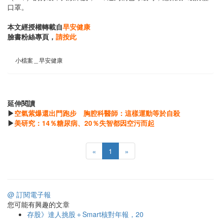
口罩。
本文經授權轉載自
早安健康
臉書粉絲專頁，
請按此
小檔案＿早安健康
延伸閱讀
▶
空氣紫爆還出門跑步 胸腔科醫師：這樣運動等於自殺
▶
美研究：14％糖尿病、20％失智都因空污而起
«
1
»
@ 訂閱電子報
您可能有興趣的文章
存股》達人挑股＋Smart核對年報，20