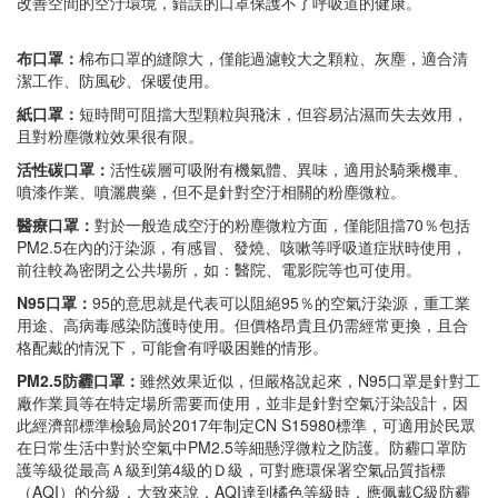
改善空間的空汙環境，錯誤的口罩保護不了呼吸道的健康。
布口罩：
棉布口罩的縫隙大，僅能過濾較大之顆粒、灰塵，適合清
潔工作、防風砂、保暖使用。
紙口罩：
短時間可阻擋大型顆粒與飛沫，但容易沾濕而失去效用，
且對粉塵微粒效果很有限。
活性碳口罩：
活性碳層可吸附有機氣體、異味，適用於騎乘機車、
噴漆作業、噴灑農藥，但不是針對空汙相關的粉塵微粒。
醫療口罩：
對於一般造成空汙的粉塵微粒方面，僅能阻擋70％包括
PM2.5在內的汙染源，有感冒、發燒、咳嗽等呼吸道症狀時使用，
前往較為密閉之公共場所，如：醫院、電影院等也可使用。
N95口罩：
95的意思就是代表可以阻絕95％的空氣汙染源，重工業
用途、高病毒感染防護時使用。但價格昂貴且仍需經常更換，且合
格配戴的情況下，可能會有呼吸困難的情形。
PM2.5防霾口罩：
雖然效果近似，但嚴格說起來，N95口罩是針對工
廠作業員等在特定場所需要而使用，並非是針對空氣汙染設計，因
此經濟部標準檢驗局於2017年制定CN S15980標準，可適用於民眾
在日常生活中對於空氣中PM2.5等細懸浮微粒之防護。防霾口罩防
護等級從最高Ａ級到第4級的Ｄ級，可對應環保署空氣品質指標
（AQI）的分級，大致來說，AQI達到橘色等級時，應佩戴C級防霾