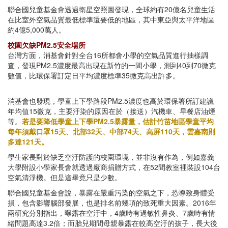
聯合國兒童基金會透過衛星空照圖發現，全球約有20億名兒童生活
在比室外空氣品質最低標準還要低的地區，其中東亞與太平洋地區
約4億5,000萬人。
校園欠缺PM2.5安全場所
台灣方面，消基會針對全台16所都會小學的空氣品質進行抽樣調
查，發現PM2.5濃度最高出現在新竹的一間小學，測到40到70微克
數值，比環保署訂定日平均濃度標準35微克高出許多。
消基會也發現，學童上下學路段PM2.5濃度也高於環保署所訂建議
年均值15微克，主要汙染的原因在於（接送）汽機車、早餐店油煙
等。
若是要降低學童上下學PM2.5暴露量，估計竹苗地區學童平均
每年須戴口罩15天、北部32天、中部74天、高屏110天，雲嘉南則
多達121天。
學生家長對於缺乏空汙防護的校園環境，並非沒有作為，例如嘉義
大學附設小學家長會就透過廠商捐贈方式，在52間教室裡裝設104台
空氣清淨機。但是這畢竟只是少數。
聯合國兒童基金會說，暴露在嚴重污染的空氣之下，恐導致身體受
損，包含影響腦部發展，也是排名前幾項的致死重大因素。2016年
兩研究分別指出，曝露在空汙中，4歲時有過敏性鼻炎、7歲時有情
緒問題高達3.2倍；而胎兒期間母親暴露在較高空汙的孩子，長大後