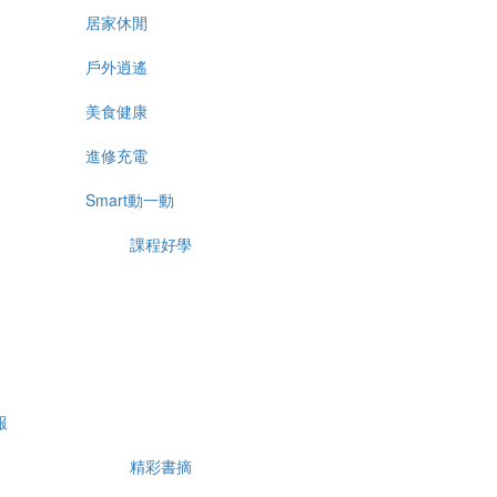
居家休閒
戶外逍遙
美食健康
進修充電
Smart動一動
課程好學
報
精彩書摘