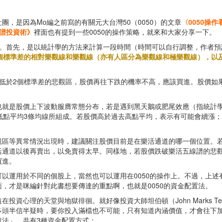
社團，是因為Mo編之前寫的有關元大台灣50（0050）的文章
〈0050操
譜投資術》
裡面也有提到一些0050的操作策略，就來和大家分享一下。
。首先，是以統計學的方法來計算一段時間（時間可以自行調整，作者預設
個標準差的相對樂觀線和樂觀線（亦有人區分為樂觀線和極樂觀線），以
低於2個標準差的悲觀區，股價再往下跌的機率不高，應該買進。股價如
也就是股價上下波動服膺常態分布，若是遇到黑天鵝或肥尾效應（指統計
低點平均3條均線所組成。若股價高於過去高點平均，表示有可能會續漲
觀區等異常情況出現時，建議關注股價目前是在樂活通道的哪一個位置。
活通道以後再賣出，以免賣得太早。同樣地，若股價跌破樂活五線譜的悲
買進。
以運用於不同的個股上，當然也可以運用在0050的操作上。不過，上
，才是咪編針對此書想要傳達的重點啊，也就是0050的資金配置法。
資心理的天堂與地獄徘徊。就好像投資大師坦伯頓（John Marks Te
多頭半信半疑時，要你投入滿檔也不可能，只有知道內涵價值，才會往下
資法」，共有3種資金配置方式：