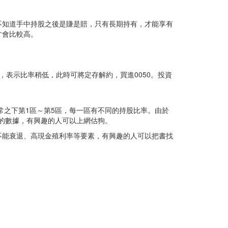
不知道手中持股之後是賺是賠，只有長期持有，才能享有
才會比較高。
時，表示比率稍低，此時可將定存解約，買進0050。投資
常之下第1區～第5區，每一區有不同的持股比率。由於
則的數據，有興趣的人可以上網估狗。
不能衰退、高現金殖利率等要素，有興趣的人可以把書找