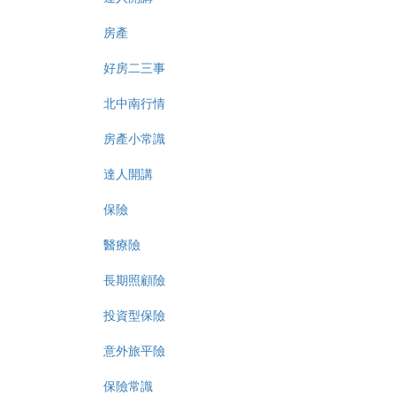
房產
好房二三事
北中南行情
房產小常識
達人開講
保險
醫療險
長期照顧險
投資型保險
意外旅平險
保險常識