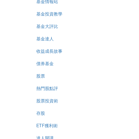
基金情報站
基金投資教學
基金大評比
基金達人
收益成長故事
債券基金
股票
熱門股點評
股票投資術
存股
ETF獲利術
達人開講