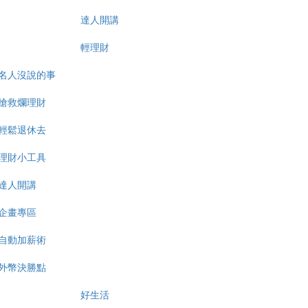
達人開講
輕理財
名人沒說的事
搶救爛理財
輕鬆退休去
理財小工具
達人開講
企畫專區
自動加薪術
外幣決勝點
好生活