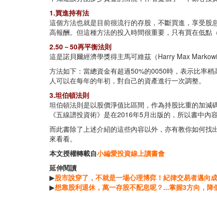
1.買進持有法
這個方法也就是目前很流行的存股，不斷買進，享受股
高報酬。但這種方法的投入時間很重要，只有買在低點
2.50－50再平衡法則
這是諾貝爾經濟學獎得主馬可維茲（Harry Max Mark
方法如下：當總資金有超過50%的0050時，表示比率
人可以在每年的年初，對自己的資產進行一次調整。
3.坦伯頓法則
坦伯頓法則是以股價淨值比區間，作為持股比重的加減碼
《五線譜投資術》是在2016年5月出版的，所以書中
而此書除了上述介紹的這些內容以外，亦有教你如何找
來看看。
本文授權轉載自
小編愛投資線上讀書會
延伸閱讀
▶
股市說穿了，不就是一場心理博弈！紀律交易者邁向成
▶
想靠股利退休，萬一存股不配息呢？...掌握3方向，