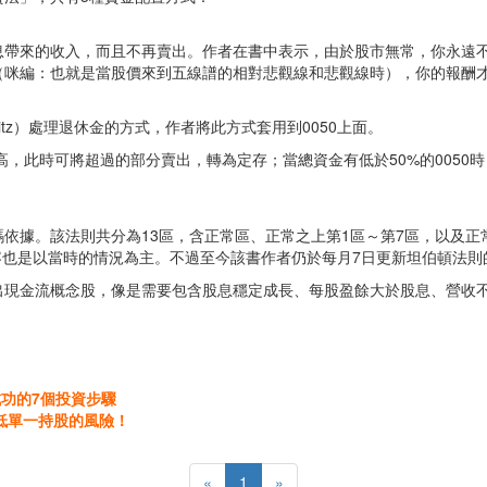
息帶來的收入，而且不再賣出。作者在書中表示，由於股市無常，你永遠
（咪編：也就是當股價來到五線譜的相對悲觀線和悲觀線時），你的報酬
owitz）處理退休金的方式，作者將此方式套用到0050上面。
稍高，此時可將超過的部分賣出，轉為定存；當總資金有低於50%的0050
依據。該法則共分為13區，含正常區、正常之上第1區～第7區，以及正
內容也是以當時的情況為主。不過至今該書作者仍於每月7日更新坦伯頓法
出現金流概念股，像是需要包含股息穩定成長、每股盈餘大於股息、營收
功的7個投資步驟
降低單一持股的風險！
«
1
»