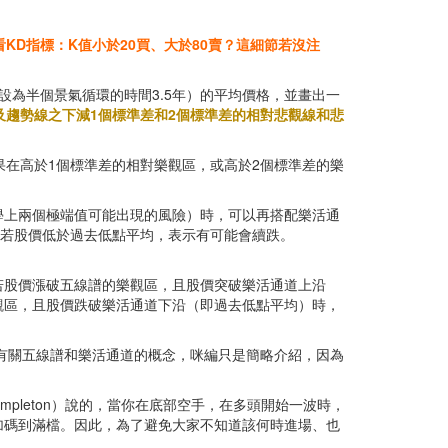
作看KD指標：K值小於20買、大於80賣？這細節若沒注
為半個景氣循環的時間3.5年）的平均價格，並畫出一
及趨勢線之下減1個標準差和2個標準差的相對悲觀線和悲
果在高於1個標準差的相對樂觀區，或高於2個標準差的樂
學上兩個極端值可能出現的風險）時，可以再搭配樂活通
；若股價低於過去低點平均，表示有可能會續跌。
若股價漲破五線譜的樂觀區，且股價突破樂活通道上沿
觀區，且股價跌破樂活通道下沿（即過去低點平均）時，
述有關五線譜和樂活通道的概念，咪編只是簡略介紹，因為
mpleton）說的，當你在底部空手，在多頭開始一波時，
加碼到滿檔。因此，為了避免大家不知道該何時進場、也