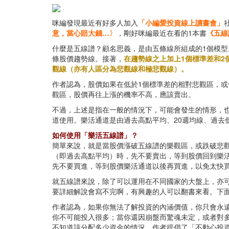
咪編發現最近有好多人加入
「小編愛投資線上讀書會」
意，當心賠大錢…〉
，剛好咪編最近在看的1本書
《五線
什麼是五線譜？顧名思義，是由五條線所組成的1個模型
條股價趨勢線。接著，
在趨勢線之上加上1個標準差和2
觀線（亦有人區分為悲觀線和極悲觀線）。
作者認為，股價如果在低於1個標準差的相對悲觀區，或
觀區，股價再往上漲的機率不高，應該賣出。
不過，上述是指在一般的情況下，可能會發生的情形，
道使用。樂活通道是由過去高點平均、20週均線、過去
如何使用「樂活五線譜」？
簡單來說，就是當股價漲破五線譜的樂觀區，或跌破悲
（即過去高點平均）時，先不要賣出，等到股價回到樂
先不要買進，等到股價樂活通道以後再買進，以免太快
就五線譜來說，除了可以運用在不同國家的大盤上，亦可
要詳細解說會寫不完啊，有興趣的人可以翻書來看。下面
作者認為，如果你無法了解投資的內涵價值，你只會永遠在投
你不可能投入很多；當你還因崩盤而驚魂未定，或者對
不知道該分配多少資金的情況，作者提倡了「不動心投