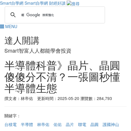
Smart自學網
Smart自學網 財經好讀
MENU
達人開講
Smart智富人人都能學會投資
半導體科普》晶片、晶圓
傻傻分不清？一張圖秒懂
半導體生態
撰文者：林帝佑 更新時間：2025-05-20
瀏覽數：284,793
關鍵字：
台積電
半導體
林帝佑
佑佑
晶片
聯電
晶圓
護國神山