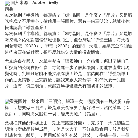
圖片來源：Adobe Firefly
摘要
每次聽到「半導體」都頭痛？「8吋晶圓」是什麼？「晶片」又是蝦
咪挖糕？不用擔心，佑佑用一張圖片、還有一份三明治，就能帶你
快速認識半導體產業！
每次聽到「半導體」都頭痛？「8吋晶圓」是什麼？「晶片」又是蝦
咪挖糕？佑佑對這個領域也很陌生，但台灣是半導體王國，每天看
到台積電（2330）、聯電（2303）的新聞一大堆，如果完全不知道
這些東西在做什麼，很容易就錯失大量的投資機會。
尤其許多存股人，名單中都有「護國神山」台積電，所以了解自己
所投資的公司在做什麼，才能進一步了解其優勢，更能在產業出現
變化時，判斷到底能不能持續存股！於是，佑佑向在半導體領域工
作的朋友請教，上完課後，讓我來跟大家分享！我們只要一張圖
片、還有一份三明治，就能對半導體產業有個初步的認識。
看完圖片，我來用「三明治」解釋一次：假設我有一塊火腿（晶
棒），想要做三明治，於是跟美食家要了超好吃三明治的菜單（IC
設計），同時將火腿切一切，變成火腿片（晶圓）。
然後把其他配料加上去（刻上電路設計圖），完成了一大塊總匯三
明治（變成晶片半成品），但是太大了，不好拿取食用，於是我切
割成數塊（裁切），再用紙袋分別包裝（封裝），變成一個、一個