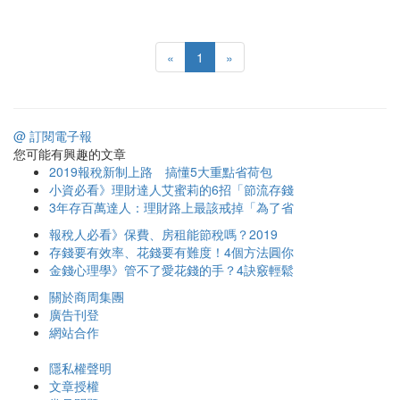
«
1
»
@ 訂閱電子報
您可能有興趣的文章
2019報稅新制上路 搞懂5大重點省荷包
小資必看》理財達人艾蜜莉的6招「節流存錢
3年存百萬達人：理財路上最該戒掉「為了省
報稅人必看》保費、房租能節稅嗎？2019
存錢要有效率、花錢要有難度！4個方法圓你
金錢心理學》管不了愛花錢的手？4訣竅輕鬆
關於商周集團
廣告刊登
網站合作
隱私權聲明
文章授權