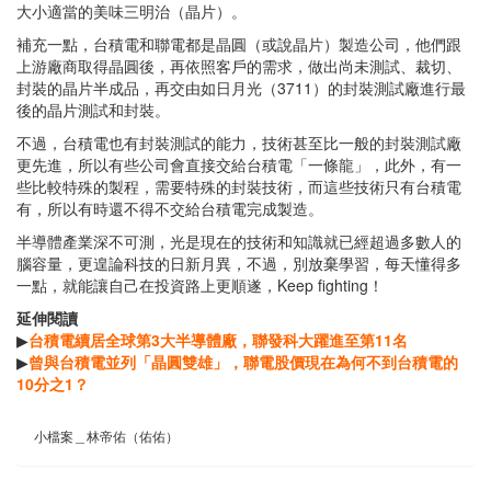
大小適當的美味三明治（晶片）。
補充一點，台積電和聯電都是晶圓（或說晶片）製造公司，他們跟
上游廠商取得晶圓後，再依照客戶的需求，做出尚未測試、裁切、
封裝的晶片半成品，再交由如日月光（3711）的封裝測試廠進行最
後的晶片測試和封裝。
不過，台積電也有封裝測試的能力，技術甚至比一般的封裝測試廠
更先進，所以有些公司會直接交給台積電「一條龍」，此外，有一
些比較特殊的製程，需要特殊的封裝技術，而這些技術只有台積電
有，所以有時還不得不交給台積電完成製造。
半導體產業深不可測，光是現在的技術和知識就已經超過多數人的
腦容量，更遑論科技的日新月異，不過，別放棄學習，每天懂得多
一點，就能讓自己在投資路上更順遂，Keep fighting！
延伸閱讀
▶
台積電續居全球第3大半導體廠，聯發科大躍進至第11名
▶
曾與台積電並列「晶圓雙雄」，聯電股價現在為何不到台積電的
10分之1？
小檔案＿林帝佑（佑佑）