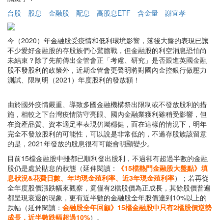
台股
股息
金融股
配息
高股息ETF
含金量
謝宜孝
今（2020）年金融股受疫情和低利環境影響，落後大盤的表現已讓
不少愛好金融股的存股族們心驚膽戰，但金融股的利空消息恐怕尚
未結束？除了先前傳出金管會正「考慮、研究」是否跟進英國金融
股不發股利的政策外，近期金管會更聲明將對國內金控銀行做壓力
測試、限制明（2021）年度股利的發放額！
由於國外疫情嚴重、導致多國金融機構祭出限制或不發放股利的措
施，相較之下台灣疫情防守亮眼、國內金融業獲利雖稍受影響，但
在資產品質、資本適足率表現仍屬穩健，而在這樣的情況下，明年
完全不發放股利的可能性，可以說是非常低的，不過存股族該留意
的是，2021年發放的股息很有可能會明顯變少。
目前15檔金融股中雖都已順利發出股利，不過卻有超過半數的金融
股仍是處於貼息的狀態（延伸閱讀：
《15檔熱門金融股大盤點》填
息狀況&花費日數、年均現金殖利率、近3年現金殖利率
）；若再從
全年度股價漲跌幅來觀察，竟僅有2檔股價為正成長，其餘股價普遍
都呈現衰退的現象，更有近半數的金融股全年股價達到10%以上的
跌幅（延伸閱讀：
金融股全年回顧》15檔金融股中只有2檔股價逆勢
成長，近半數跌幅超過10%
）。