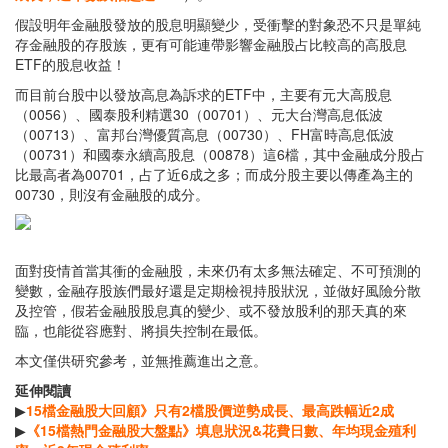
假設明年金融股發放的股息明顯變少，受衝擊的對象恐不只是單純
存金融股的存股族，更有可能連帶影響金融股占比較高的高股息
ETF的股息收益！
而目前台股中以發放高息為訴求的ETF中，主要有元大高股息
（0056）、國泰股利精選30（00701）、元大台灣高息低波
（00713）、富邦台灣優質高息（00730）、FH富時高息低波
（00731）和國泰永續高股息（00878）這6檔，其中金融成分股占
比最高者為00701，占了近6成之多；而成分股主要以傳產為主的
00730，則沒有金融股的成分。
面對疫情首當其衝的金融股，未來仍有太多無法確定、不可預測的
變數，金融存股族們最好還是定期檢視持股狀況，並做好風險分散
及控管，假若金融股股息真的變少、或不發放股利的那天真的來
臨，也能從容應對、將損失控制在最低。
本文僅供研究參考，並無推薦進出之意。
延伸閱讀
▶
15檔金融股大回顧》只有2檔股價逆勢成長、最高跌幅近2成
▶
《15檔熱門金融股大盤點》填息狀況&花費日數、年均現金殖利