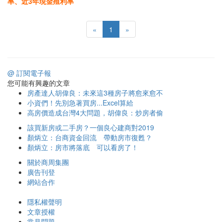
率、近3年現金殖利率
«
1
»
@ 訂閱電子報
您可能有興趣的文章
房產達人胡偉良：未來這3種房子將愈來愈不
小資們！先別急著買房...Excel算給
高房價造成台灣4大問題，胡偉良：炒房者偷
該買新房或二手房？一個良心建商對2019
顏炳立：台商資金回流 帶動房市復甦？
顏炳立：房市將落底 可以看房了！
關於商周集團
廣告刊登
網站合作
隱私權聲明
文章授權
常見問題