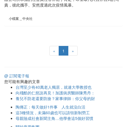
責，彼此攜手、安然度過此次疫情風暴。
小檔案＿中央社
«
1
»
@ 訂閱電子報
您可能有興趣的文章
台灣至少有40萬老人獨居，就連大學教授也
向殘酷的仁慈說再見！加護病房醫師陳秀丹：
養兒不防老還要防搶？家事律師：你父母的財
陶傳正：每天做好1件事 人生就沒白活
這3種情況，未滿60歲也可以請領新制勞工
母親險成社會新聞主角…他學會這5個好習慣
關於商周集團