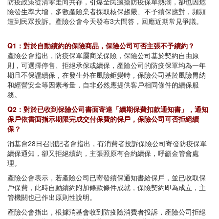
防疫政策從清零走向共存，引爆全民瘋搶防疫保單熱潮，卻也因危
險發生率大增，多數產險業者採取核保趨嚴、不予續保應對，頻頻
遭到民眾投訴。產險公會今天發布3大問答，回應近期常見爭議。
Q1：對於自動續約的保險商品，保險公司可否主張不予續約？
產險公會指出，防疫保單屬商業保險，保險公司基於契約自由原
則，可選擇停售、拒絕承保或續保，產險公司的防疫保單均為一年
期且不保證續保，在發生外在風險鉅變時，保險公司基於風險胃納
和經營安全等因素考量，自非必然應提供客戶相同條件的續保服
務。
Q2：對於已收到保險公司書面寄達「續期保費扣款通知書」，通知
保戶依書面指示期限完成交付保費的保戶，保險公司可否拒絕續
保？
消基會28日召開記者會指出，有消費者投訴保險公司寄發防疫保單
續保通知，卻又拒絕續約，主張照原有合約續保，呼籲金管會處
理。
產險公會表示，若產險公司已寄發續保通知書給保戶，並已收取保
戶保費，此時自動續約附加條款條件成就，保險契約即為成立，主
管機關也已作出原則性說明。
產險公會指出，根據消基會收到防疫險消費者投訴，產險公司拒絕