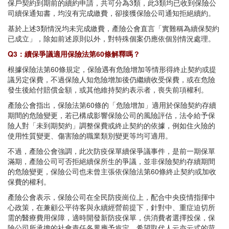
保戶契約到期前的續約申請，共可分為3類，此3類均已收到保險公
司續保通知書，均沒有完成繳費，卻接獲保險公司通知拒絕續約。
基於上述3類情況均未完成繳費，產險公會直言「實難稱為續保契約
已成立」，除如前述原則以外，對特殊個案仍應依個別情況處理。
Q3：續保爭議適用保險法第60條解釋嗎？
根據保險法第60條規定，保險遇有危險增加等情形得終止契約或提
議另定保費，不過保險人知危險增加後仍繼續收受保費，或在危險
發生後給付賠償金額，或其他維持契約表示者，喪失前項權利。
產險公會指出，保險法第60條的「危險增加」適用於保險契約存續
期間的危險變更，若已構成影響保險公司的風險評估，法令給予保
險人對「未到期契約」調整保費或終止契約的依據，例如住火險的
使用性質變更、傷害險的職業類別變更等均可適用。
不過，產險公會強調，此次防疫保單續保爭議事件，是前一期保單
滿期，產險公司可否拒絕續保所生的爭議，並非保險契約存續期間
的危險變更，保險公司也未曾主張依保險法第60條終止契約或加收
保費的權利。
產險公會表示，保險公司在全民防疫崗位上，配合中央疫情指揮中
心政策，在兼顧公平待客與永續經營前提下，針對中、重症迫切所
需的醫療費用保障，適時開發新防疫保單，供消費者選擇投保，保
險公司所承擔的社會責任各界應予肯定，希望取代人云亦云式的苛