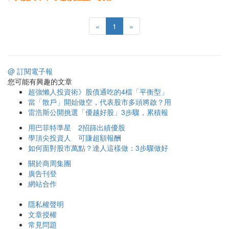
«
1
»
@ 訂閱電子報
您可能有興趣的文章
超強懶人投資術》股債通吃的4檔「平衡型」
當「散戶」開始做空，代表股市多頭將啟？用
雷浩斯公開挑選「優越好股」3步驟，累積報
用巴菲特準星 2招篩出績優股
學頂尖投資人 可賺超額報酬
如何面對股市萬點？達人這樣做：3步驟做好
關於商周集團
廣告刊登
網站合作
隱私權聲明
文章授權
常見問題