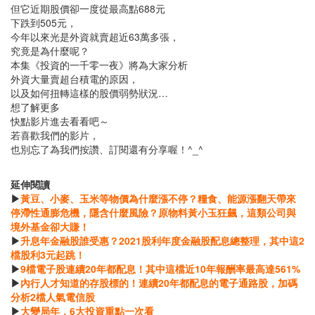
但它近期股價卻一度從最高點688元
下跌到505元，
今年以來光是外資就賣超近63萬多張，
究竟是為什麼呢？
本集《投資的一千零一夜》將為大家分析
外資大量賣超台積電的原因，
以及如何扭轉這樣的股價弱勢狀況…
想了解更多
快點影片進去看看吧～
若喜歡我們的影片，
也別忘了為我們按讚、訂閱還有分享喔！^_^
延伸閱讀
▶
黃豆、小麥、玉米等物價為什麼漲不停？糧食、能源漲翻天帶來
停滯性通膨危機，隱含什麼風險？原物料黃小玉狂飆，這類公司與
境外基金卻大賺！
▶
升息年金融股誰受惠？2021股利年度金融股配息總整理，其中這2
檔股利3元起跳！
▶
9檔電子股連續20年都配息！其中這檔近10年報酬率最高達561%
▶
內行人才知道的存股標的！連續20年都配息的電子通路股，加碼
分析2檔人氣電信股
▶
大變局年，6大投資重點一次看