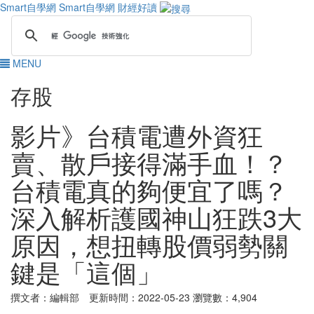
Smart自學網
Smart自學網 財經好讀
MENU
存股
影片》台積電遭外資狂
賣、散戶接得滿手血！？
台積電真的夠便宜了嗎？
深入解析護國神山狂跌3大
原因，想扭轉股價弱勢關
鍵是「這個」
撰文者：編輯部 更新時間：2022-05-23
瀏覽數：4,904