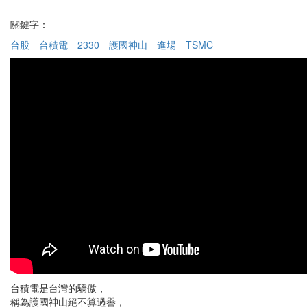
關鍵字：
台股
台積電
2330
護國神山
進場
TSMC
台積電是台灣的驕傲，
稱為護國神山絕不算過譽，