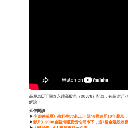
高股息ETF國泰永續高股息（00878）配息，有高
解說！
延伸閱讀
▶
小資銅板股》殖利率5%以上！這19檔連配10年股息
▶
影片》2008金融海嘯恐慌性熊市下，這7檔金融股照樣
▶
大變局年，6大投資重點一次看