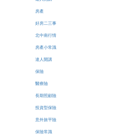
房產
好房二三事
北中南行情
房產小常識
達人開講
保險
醫療險
長期照顧險
投資型保險
意外旅平險
保險常識