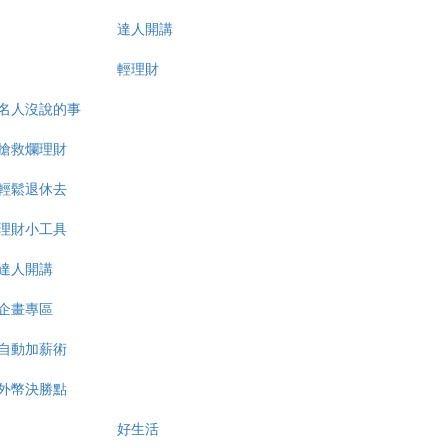
達人開講
輕理財
名人沒說的事
搶救爛理財
輕鬆退休去
理財小工具
達人開講
企畫專區
自動加薪術
外幣決勝點
好生活