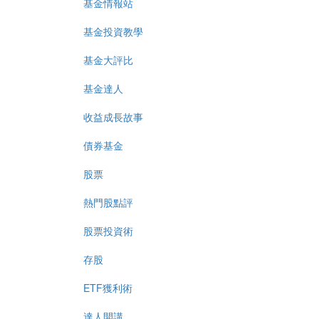
基金情報站
基金投資教學
基金大評比
基金達人
收益成長故事
債券基金
股票
熱門股點評
股票投資術
存股
ETF獲利術
達人開講