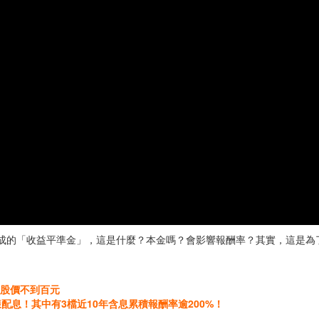
達近7成的「收益平準金」，這是什麼？本金嗎？會影響報酬率？其實，這是
，股價不到百元
配息！其中有3檔近10年含息累積報酬率逾200%！