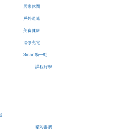
居家休閒
戶外逍遙
美食健康
進修充電
Smart動一動
課程好學
報
精彩書摘