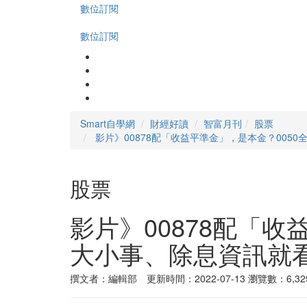
數位訂閱
數位訂閱
Smart自學網
財經好讀
智富月刊
股票
影片》00878配「收益平準金」，是本金？0050全年
股票
影片》00878配「收
大小事、除息資訊就看「S
撰文者：編輯部 更新時間：2022-07-13
瀏覽數：6,32