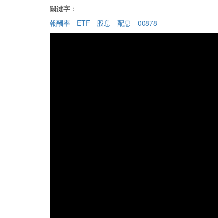
關鍵字：
報酬率
ETF
股息
配息
00878