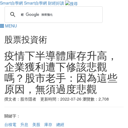
Smart自學網
Smart自學網 財經好讀
MENU
股票投資術
疫情下半導體庫存升高，
企業獲利遭下修該悲觀
嗎？股市老手：因為這些
原因，無須過度悲觀
撰文者：股市隱者 更新時間：2022-07-26
瀏覽數：2,708
關鍵字：
台積電
升息
美股
庫存
總經