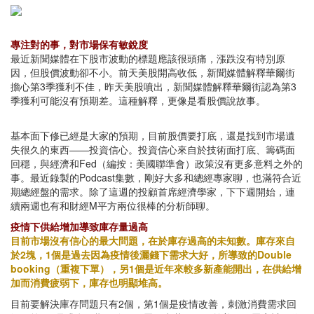
專注對的事，對市場保有敏銳度
最近新聞媒體在下股市波動的標題應該很頭痛，漲跌沒有特別原
因，但股價波動卻不小。前天美股開高收低，新聞媒體解釋華爾街
擔心第3季獲利不佳，昨天美股噴出，新聞媒體解釋華爾街認為第3
季獲利可能沒有預期差。這種解釋，更像是看股價說故事。
基本面下修已經是大家的預期，目前股價要打底，還是找到市場遺
失很久的東西——投資信心。投資信心來自於技術面打底、籌碼面
回穩，與經濟和Fed（編按：美國聯準會）政策沒有更多意料之外的
事。最近錄製的Podcast集數，剛好大多和總經專家聊，也滿符合近
期總經盤的需求。除了這週的投顧首席經濟學家，下下週開始，連
續兩週也有和財經M平方兩位很棒的分析師聊。
疫情下供給增加導致庫存量過高
目前市場沒有信心的最大問題，在於庫存過高的未知數。庫存來自
於2塊，1個是過去因為疫情後灑錢下需求大好，所導致的Double
booking（重複下單），另1個是近年來較多新產能開出，在供給增
加而消費疲弱下，庫存也明顯堆高。
目前要解決庫存問題只有2個，第1個是疫情改善，刺激消費需求回