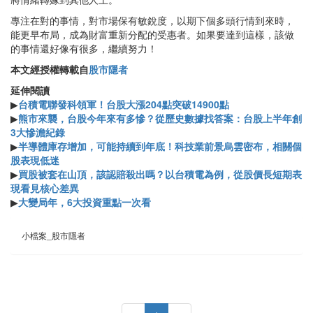
專注在對的事情，對市場保有敏銳度，以期下個多頭行情到來時，
能更早布局，成為財富重新分配的受惠者。如果要達到這樣，該做
的事情還好像有很多，繼續努力！
本文經授權轉載自
股市隱者
延伸閱讀
▶
台積電聯發科領軍！台股大漲204點突破14900點
▶
熊市來襲，台股今年來有多慘？從歷史數據找答案：台股上半年創
3大慘澹紀錄
▶
半導體庫存增加，可能持續到年底！科技業前景烏雲密布，相關個
股表現低迷
▶
買股被套在山頂，該認賠殺出嗎？以台積電為例，從股價長短期表
現看見核心差異
▶
大變局年，6大投資重點一次看
小檔案_股市隱者