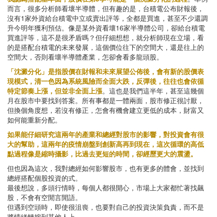
而言，很多分析師看壞半導體，但有趣的是，台積電公布財報後，
沒有1家外資給台積電中立或賣出評等，全都是買進，甚至不少還調
升今明年獲利預估。像是某外資看壞16家半導體公司，卻給台積電
買進評等，這不是很矛盾嗎？但仔細想想，就分析師現在立場，看
的是搭配台積電的未來發展，這個價位往下的空間大，還是往上的
空間大，否則看壞半導體產業，怎卻會看多龍頭股。
「沈澱分化」是指股價在財報和未來展望公佈後，會有新的股價表
現模式，清一色因為系統風險而全面大跌，反彈後，往往也會依循
特定節奏上漲，但並非全面上漲
。這也是我們這半年，甚至這幾個
月在股市中要找到答案。所有事都是一體兩面，股市修正很討厭，
但換個角度想，若沒有修正，怎會有機會建立更低的成本，財富又
如何能重新分配。
如果能仔細研究這兩年的產業和總經對股市的影響，對投資會有很
大的幫助，這兩年的疫情崩盤到創新高再到現在，這次循環的高低
點過程像是縮時攝影，比過去更短的時間，卻經歷更大的震盪。
但也因為這次，我對總經如何影響股市，也有更多的體會，並找到
總經搭配個股投資的式。
最後想說，多頭行情時，每個人都很開心，市場上大家都忙著找飆
股，不會有空閒言閒語。
但遇到空頭時，即使很沮喪，也要對自己的投資決策負責，而不是
將情緒轉嫁到其他人上。