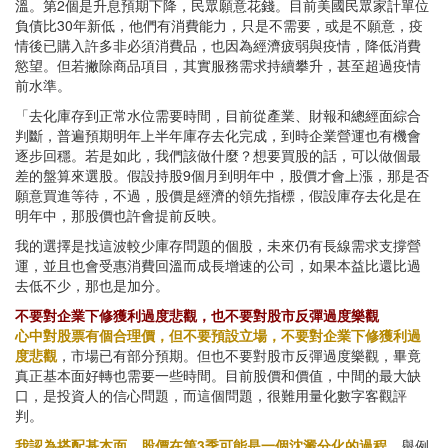
溫。第2個是升息預期下降，民眾願意花錢。目前美國民眾家計單位
負債比30年新低，他們有消費能力，只是不需要，或是不願意，疫
情後已購入許多非必須消費品，也因為經濟疲弱與疫情，降低消費
慾望。但若撇除商品項目，其實服務需求持續攀升，甚至超過疫情
前水準。
「去化庫存到正常水位需要時間，目前從產業、財報和總經面綜合
判斷，普遍預期明年上半年庫存去化完成，到時企業營運也有機會
逐步回穩。若是如此，我們該做什麼？想要買股的話，可以做個最
差的盤算來選股。假設持股9個月到明年中，股價才會上漲，那是否
願意買進等待，不過，股價是經濟的領先指標，假設庫存去化是在
明年中，那股價也許會提前反映。
我的選擇是找這波較少庫存問題的個股，未來仍有長線需求支撐營
運，並且也會受惠消費回溫而成長增速的公司，如果本益比還比過
去低不少，那也是加分。
不要對企業下修獲利過度悲觀，也不要對股市反彈過度樂觀
心中對股票有個合理價，但不要預設立場，不要對企業下修獲利過
度悲觀
，市場已有部分預期。但也不要對股市反彈過度樂觀，畢竟
真正基本面好轉也需要一些時間。目前股價和價值，中間的最大缺
口，是投資人的信心問題，而這個問題，很難用量化數字客觀評
判。
我認為搭配基本面，股價在第3季可能是一個沈澱分化的過程
。舉例