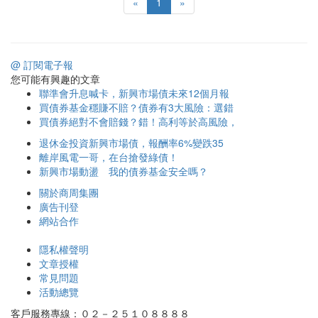
«
1
»
@ 訂閱電子報
您可能有興趣的文章
聯準會升息喊卡，新興市場債未來12個月報
買債券基金穩賺不賠？債券有3大風險：選錯
買債券絕對不會賠錢？錯！高利等於高風險，
退休金投資新興市場債，報酬率6%變跌35
離岸風電一哥，在台搶發綠債！
新興市場動盪 我的債券基金安全嗎？
關於商周集團
廣告刊登
網站合作
隱私權聲明
文章授權
常見問題
活動總覽
客戶服務專線：０２－２５１０８８８８