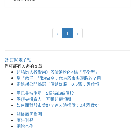
«
1
»
@ 訂閱電子報
您可能有興趣的文章
超強懶人投資術》股債通吃的4檔「平衡型」
當「散戶」開始做空，代表股市多頭將啟？用
雷浩斯公開挑選「優越好股」3步驟，累積報
用巴菲特準星 2招篩出績優股
學頂尖投資人 可賺超額報酬
如何面對股市萬點？達人這樣做：3步驟做好
關於商周集團
廣告刊登
網站合作