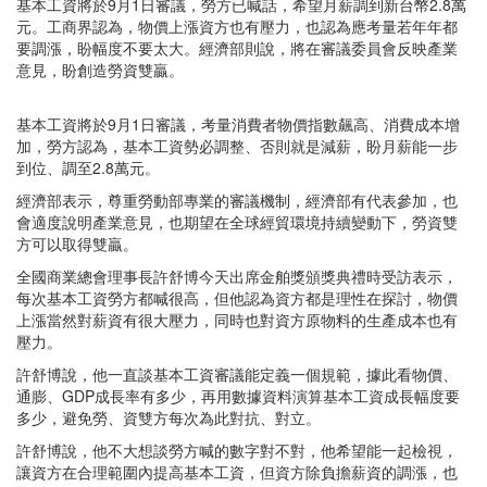
基本工資將於9月1日審議，勞方已喊話，希望月薪調到新台幣2.8萬
元。工商界認為，物價上漲資方也有壓力，也認為應考量若年年都
要調漲，盼幅度不要太大。經濟部則說，將在審議委員會反映產業
意見，盼創造勞資雙贏。
基本工資將於9月1日審議，考量消費者物價指數飆高、消費成本增
加，勞方認為，基本工資勢必調整、否則就是減薪，盼月薪能一步
到位、調至2.8萬元。
經濟部表示，尊重勞動部專業的審議機制，經濟部有代表參加，也
會適度說明產業意見，也期望在全球經貿環境持續變動下，勞資雙
方可以取得雙贏。
全國商業總會理事長許舒博今天出席金舶獎頒獎典禮時受訪表示，
每次基本工資勞方都喊很高，但他認為資方都是理性在探討，物價
上漲當然對薪資有很大壓力，同時也對資方原物料的生產成本也有
壓力。
許舒博說，他一直談基本工資審議能定義一個規範，據此看物價、
通膨、GDP成長率有多少，再用數據資料演算基本工資成長幅度要
多少，避免勞、資雙方每次為此對抗、對立。
許舒博說，他不大想談勞方喊的數字對不對，他希望能一起檢視，
讓資方在合理範圍內提高基本工資，但資方除負擔薪資的調漲，也