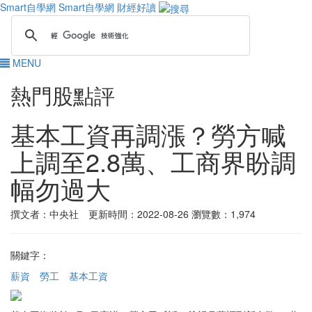
Smart自學網
Smart自學網 財經好讀
MENU
熱門股點評
基本工資再調漲？勞方喊
上調至2.8萬、工商界盼調
幅勿過大
撰文者：中央社 更新時間：2022-08-26
瀏覽數：1,974
關鍵字：
薪資
勞工
基本工資