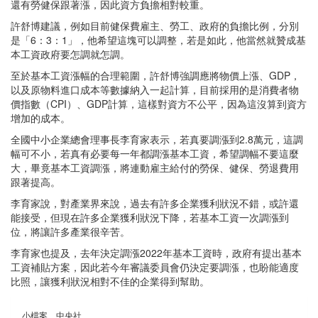
還有勞健保跟著漲，因此資方負擔相對較重。
許舒博建議，例如目前健保費雇主、勞工、政府的負擔比例，分別
是「6：3：1」，他希望這塊可以調整，若是如此，他當然就贊成基
本工資政府要怎調就怎調。
至於基本工資漲幅的合理範圍，許舒博強調應將物價上漲、GDP，
以及原物料進口成本等數據納入一起計算，目前採用的是消費者物
價指數（CPI）、GDP計算，這樣對資方不公平，因為這沒算到資方
增加的成本。
全國中小企業總會理事長李育家表示，若真要調漲到2.8萬元，這調
幅可不小，若真有必要每一年都調漲基本工資，希望調幅不要這麼
大，畢竟基本工資調漲，將連動雇主給付的勞保、健保、勞退費用
跟著提高。
李育家說，對產業界來說，過去有許多企業獲利狀況不錯，或許還
能接受，但現在許多企業獲利狀況下降，若基本工資一次調漲到
位，將讓許多產業很辛苦。
李育家也提及，去年決定調漲2022年基本工資時，政府有提出基本
工資補貼方案，因此若今年審議委員會仍決定要調漲，也盼能適度
比照，讓獲利狀況相對不佳的企業得到幫助。
小檔案＿中央社