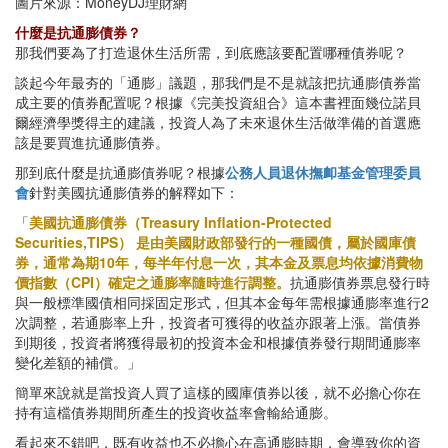
圖片來源：MoneyDJ理財網
什麼是抗通膨債券？
那我們要為了打造退休生活所需，到底應該要配置哪種債券呢？
談起今年最夯的「通膨」議題，那我們是不是就該把抗通膨債券當
成主要的債券配置呢？根據《完美投資組合》這本書裡面幾位諾貝
爾經濟學獎得主的建議，投資人為了未來退休生活做準備的首選應
該是要買進抗通膨債券。
那到底什麼是抗通膨債券呢？根據
公務人員退休撫卹基金管理委員
會
針對美國抗通膨債券的解釋如下：
「
美國抗通膨債券（Treasury Inflation-Protected
Securities,TIPS） 是由美國財政部發行的一種國債，屬於國庫債
券，通常為期10年，每半年付息一次，其本金及票息均依據消費物
價指數（CPI）確定之通膨率隨時進行調整。
抗通膨債券票息發行時
與一般標準國債相同採固定形式，但其本金每年需根據通膨率進行2
次調整，若通膨率上升，投資者可獲得的收益亦跟著上漲。當債券
到期後，投資者將獲得最初的投資本金和根據債券發行期間通膨率
變化差額的補償。」
簡單來說就是當投資人買了這樣的國庫債券以後，就不必擔心你在
持有這檔債券期間所產生的投資收益率會輸給通膨。
看起來不錯吧，既有收益也不必擔心在高通膨時期，會導致你的資