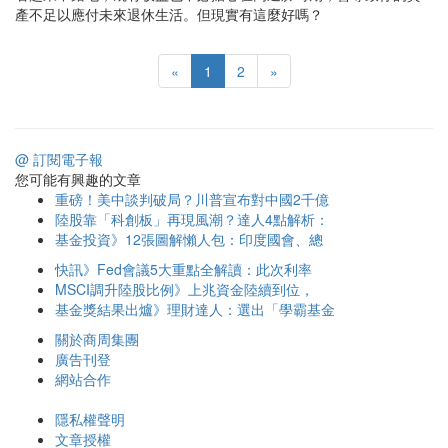
產不足以應付未來退休生活。但現實有這麼好嗎？
«
1
2
»
@ 訂閱電子報
您可能有興趣的文章
重磅！美中談判破局？川普宣布對中國2千億
陸股靠「科創板」再現風潮？達人4點解析：
基金投資》12張圖解懶人包：印度國會、總
快訊》Fed會議5大重點全解讀：此次利率
MSCI調升陸股比例》上兆資金陸續到位，
基金獎結果出爐》理財達人：選出「學霸基金
關於商周集團
廣告刊登
網站合作
隱私權聲明
文章授權