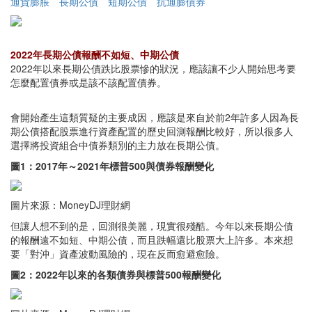
通貨膨脹
長期公債
短期公債
抗通膨債券
2022年長期公債報酬不如短、中期公債
2022年以來長期公債跌比股票慘的狀況，應該讓不少人開始思考要
怎麼配置債券或是該不該配置債券。
會開始產生這類質疑的主要成因，應該是來自於前2年許多人因為長
期公債搭配股票進行資產配置的歷史回測報酬比較好，所以很多人
選擇將投資組合中債券類別的主力放在長期公債。
圖1：2017年～2021年標普500與債券報酬變化
圖片來源：MoneyDJ理財網
但讓人想不到的是，回測很美麗，現實很殘酷。今年以來長期公債
的報酬遠不如短、中期公債，而且跌幅還比股票大上許多。本來想
要「對沖」資產波動風險的，現在反而愈避愈險。
圖2：2022年以來的各類債券與標普500報酬變化