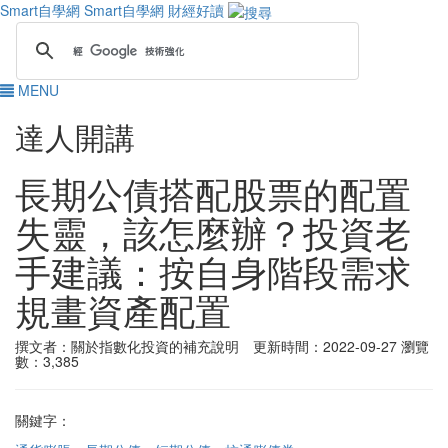
Smart自學網
Smart自學網 財經好讀
MENU
達人開講
長期公債搭配股票的配置
失靈，該怎麼辦？投資老
手建議：按自身階段需求
規畫資產配置
撰文者：關於指數化投資的補充說明 更新時間：2022-09-27
瀏覽
數：3,385
關鍵字：