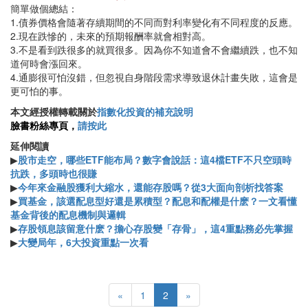
簡單做個總結：
1.債券價格會隨著存續期間的不同而對利率變化有不同程度的反應。
2.現在跌慘的，未來的預期報酬率就會相對高。
3.不是看到跌很多的就買很多。因為你不知道會不會繼續跌，也不知
道何時會漲回來。
4.通膨很可怕沒錯，但忽視自身階段需求導致退休計畫失敗，這會是
更可怕的事。
本文經授權轉載關於
指數化投資的補充說明
臉書粉絲專頁，
請按此
延伸閱讀
▶
股市走空，哪些ETF能布局？數字會說話：這4檔ETF不只空頭時
抗跌，多頭時也很賺
▶
今年來金融股獲利大縮水，還能存股嗎？從3大面向剖析找答案
▶
買基金，該選配息型好還是累積型？配息和配權是什麽？一文看懂
基金背後的配息機制與邏輯
▶
存股領息該留意什麽？擔心存股變「存骨」，這4重點務必先掌握
▶
大變局年，6大投資重點一次看
«
1
2
»