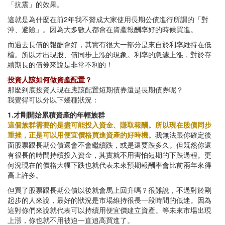
「抗震」的效果。
這就是為什麼在前2年我不贊成大家使用長期公債進行所謂的「對
沖、避險」。因為大多數人都會在資產報酬率好的時候買進。
而過去長債的報酬會好，其實有很大一部分是來自於利率維持在低
檔。所以才出現股、債同步上漲的現象。利率的急遽上漲，對於存
續期長的債券來說是非常不利的！
投資人該如何做資產配置？
那麼到底投資人現在應該配置短期債券還是長期債券呢？
我覺得可以分以下幾種狀況：
1.才剛開始累積資產的年輕族群
這個族群需要的是盡可能投入資金、賺取報酬。所以現在股債同步
重挫，正是可以用便宜價格買進資產的好時機。
我無法跟你確定後
面股票跟長期公債還會不會繼續跌，或是還要跌多久。但既然你還
有很長的時間持續投入資金，其實就不用害怕短期的下跌過程。更
何況現在的價格大幅下跌也就代表未來預期報酬率會比前兩年來得
高上許多。
但買了股票跟長期公債以後就會馬上回升嗎？很難說，不過對於剛
起步的人來說，最好的狀況是市場維持很長一段時間的低迷。因為
這對你們來說就代表可以持續用便宜價建立資產。等未來市場出現
上漲，你也就不用被迫一直追高買進了。