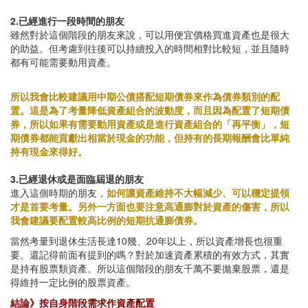
2.已經進行一段時間的朋友
雖然對於這個階段的朋友來說，可以用便宜價格買進資產也是很大
的助益。但考慮到往後可以持續投入的時間相對比較短，並且隨時
都有可能需要動用資產。
所以我會比較建議用中期公債搭配短期債券來作為債券類別的配
置。這是為了考量降低資產組合的波動度，而且因為配置了短期債
券，所以如果有需要動用資產或是進行資產組合的「再平衡」，短
期債券都能貢獻出相當於現金的功能，但持有的長期報酬會比單純
持有現金來得好。
3.已經退休或是面臨屆退的朋友
進入這個時期的朋友，
如何讓資產維持不大幅減少、可以穩定提領
才是首要考量。另外一方面也要注意高通膨對於資產的傷害，所以
我會建議要配置較高比例的短期抗通膨債券。
當然考量到退休生活長達10幾、20年以上，所以資產增長也很重
要。還記得前面有提到的嗎？對於加速資產累積的有效方式，其實
是持有股票類資產。所以這個階段的朋友千萬不要拋棄股票，還是
得維持一定比例的股票資產。
結論》按自身階段需求作資產配置