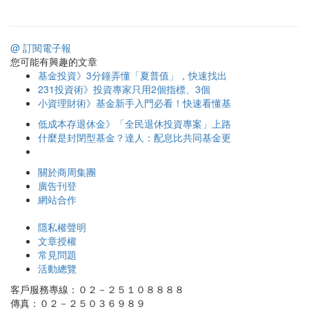
@ 訂閱電子報
您可能有興趣的文章
基金投資》3分鐘弄懂「夏普值」，快速找出
231投資術》投資專家只用2個指標、3個
小資理財術》基金新手入門必看！快速看懂基
低成本存退休金》「全民退休投資專案」上路
什麼是封閉型基金？達人：配息比共同基金更
關於商周集團
廣告刊登
網站合作
隱私權聲明
文章授權
常見問題
活動總覽
客戶服務專線：０２－２５１０８８８８
傳真：０２－２５０３６９８９