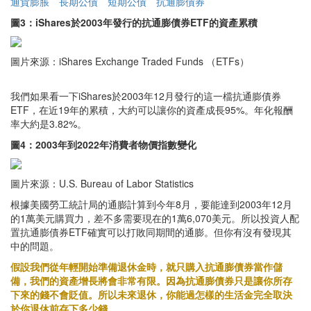
通貨膨脹
長期公債
短期公債
抗通膨債券
圖3：iShares於2003年發行的抗通膨債券ETF的資產累積
圖片來源：iShares Exchange Traded Funds （ETFs）
我們如果看一下iShares於2003年12月發行的這一檔抗通膨債券
ETF，在近19年的累積，大約可以讓你的資產成長95%。年化報酬
率大約是3.82%。
圖4：2003年到2022年消費者物價指數變化
圖片來源：U.S. Bureau of Labor Statistics
根據美國勞工統計局的通膨計算到今年8月，要能達到2003年12月
的1萬美元購買力，差不多需要現在的1萬6,070美元。所以投資人配
置抗通膨債券ETF確實可以打敗同期間的通膨。但你有沒有發現其
中的問題。
假設我們從年輕開始準備退休金時，就只購入抗通膨債券當作儲
備，我們的資產增長將會非常有限。因為抗通膨債券只是讓你所存
下來的錢不會貶值。所以未來退休，你能過怎樣的生活金完全取決
於你退休前存下多少錢。