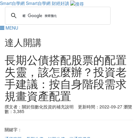
Smart自學網
Smart自學網 財經好讀
MENU
達人開講
長期公債搭配股票的配置
失靈，該怎麼辦？投資老
手建議：按自身階段需求
規畫資產配置
撰文者：關於指數化投資的補充說明 更新時間：2022-09-27
瀏覽
數：3,385
關鍵字：