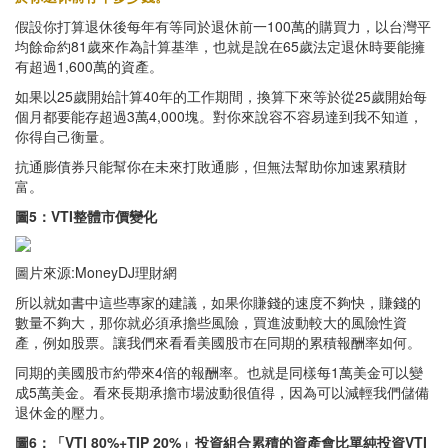
假設你打算退休後每年有等同於退休前一100萬的購買力，以台灣平
均餘命約81歲來作為計算基準，也就是說在65歲法定退休時要能擁
有超過1,600萬的資產。
如果以25歲開始計算40年的工作期間，換算下來等於從25歲開始每
個月都要能存超過3萬4,000塊。對你來說容不容易達到我不知道，
你得自己衡量。
抗通膨債券只能幫你在未來打敗通膨，但無法幫助你加速累積財
富。
圖5：VTI整體市價變化
圖片來源:MoneyDJ理財網
所以就如書中這些專家的建議，如果你賺錢的速度不夠快，賺錢的
數量不夠大，那你就必須承擔些風險，買進波動較大的風險性資
產，例如股票。讓我們來看看美國股市在同期的累積報酬率如何。
同期的美國股市約帶來4倍的報酬率。也就是同樣每1萬美金可以變
成5萬美金。看來長期承擔市場波動很值得，因為可以減輕我們儲備
退休金的壓力。
圖6：「VTI 80%+TIP 20%」投資組合累積的資產會比單純投資VTI