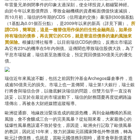
年雷曼兄弟倒閉事件的印象太過深刻，使全球投資人都繃緊神經。
由於今年以來股債齊跌，導致金融機構的資產帳面價值快速減損，
而10月初，瑞信的5年期的CDS（信用違約交換）暴漲到300個基點
（1基點為0.01個百分點），是2009年以來的新高（詳見下圖）。
所
謂CDS，簡單說，這是一種替信用作保的衍生性金融商品，如果你
持有瑞信的債券，再去買它的CDS，就是替這些債券的違約風險來
買保險。
根據彭博社報導，以目前瑞信CDS的價位，反應出市場認
為它有23%的機率在5年內倒債。這傳聞也導致瑞信股價大跌，為了
平息市場疑慮，瑞信甚至急搬現金，預定買回價值30億美元的優先
債。
瑞信近年來風波不斷，包括之前因對沖基金Archegos爆倉事件，造
成逾50億美元的損失。市場上也一直傳聞，瑞士第1大銀行，瑞士銀
行將會與瑞信合併，以徹底解決瑞信的問題，但雙方似乎一直沒有
談妥，以至於在最近的市場波動下，瑞信的財務隱憂再度從網路論
壇傳出，再被各大財經媒體追蹤報導。
歐洲從通膨、地緣政治緊張造成的能源危機，再到金融機構的系統
風險，會不會釀成三合一的完美風暴？從短期來看，大家最擔心的
猛爆性風暴應該還不致於發生，原因是，歐洲央行記取了歐債風暴
的教訓，因此近10年來，致力於讓歐元區國家降低外幣債務，轉為
歐元計價債務，也就是，當歐元國債務到期時，通常會舉新債還舊