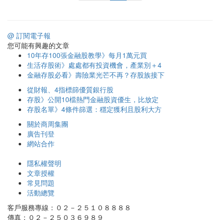
@ 訂閱電子報
您可能有興趣的文章
10年存100張金融股教學》每月1萬元買
生活存股術》處處都有投資機會，產業別＋4
金融存股必看》壽險業光芒不再？存股族接下
從財報、4指標篩優質銀行股
存股》公開10檔熱門金融股資優生，比放定
存股名單》4條件篩選：穩定獲利且股利大方
關於商周集團
廣告刊登
網站合作
隱私權聲明
文章授權
常見問題
活動總覽
客戶服務專線：０２－２５１０８８８８
傳真：０２－２５０３６９８９