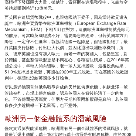
高槓桿下發揮巨大力量，據估計，索羅斯在這場戰役中，光靠放空
英鎊就賺到將近10億美元。
而英國在這場貨幣戰役中，也跟德國結下梁子，因為當時歐元還沒
誕生，歐洲主要貨幣在歐洲匯率機制（European Exchange Rate
Mechanism，ERM）下相互盯住對方，這個歐洲匯率機制就是歐元
的前身。可當時英國經濟不好，需要降息救經濟，但若英國單方面
降息，一定守不住匯率，就協請德國一起降息，但德國拒絕了，最
終英國央行慘敗，付出巨大代價，並因此退出歐洲匯率機制，所
以，後來英國也沒有加入歐元，而老一輩的英國人，包括皇室，對
於德國，甚至整個歐盟更是不爽在心，各種宿仇積累，在2016年英
國公投中，年輕人傾向留歐，老一輩人支持脫歐，最後投票結果，
51.9%支持退出歐盟，英國在2020年正式脫歐。而在英國的脫歐談
判中，德國也沒給英國多少好臉色。
所以最近德國苦於俄烏戰爭造成的天然氣供應危機，包括北溪一號
管線被炸，市場上傳言紛紛，認為英國人在背後扮演了一定的角
色。不管傳聞是否屬實，但兩方長期相看兩相厭卻是真的，若英國
多多少少趁機報一下老鼠冤，也不意外。
歐洲另一個金融體系的潛藏風險
僅次於通膨與能源危機，歐洲還有另一個金融體系的潛藏風險，就
是最近爆出傳聞，瑞士第2大銀行瑞士信貸恐有財務危機。由於2008