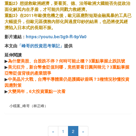
重點2》想拯救歐洲經濟，要看英、德、法等歐洲大國能否先從政治
面化解其內在矛盾，才可能共同戮力救經濟。
重點3》在2011年歐債危機之後，歐元區應對短期金融風暴的工具已
大幅提升，但歐元區債務內部化與過度印鈔的結果，也恐將使其經
濟陷入日本式的長期不振。
影片連結：
https://youtu.be/3g9-R-9pVa0
本文由
「峰哥的投資思考筆記」
提供
延伸閱讀
▶
為什麼美股、台股跌不停？何時可能止穩？3重點掌握止跌訊號
▶
美元狂升，新台幣會貶值到哪，竟然要看日圓與韓元？3重點掌握
亞幣貶值背後的產業競爭
▶
中美晶片大戰，台灣半導體業仍是護國矽盾嗎？3種情況秒懂投資
因應對策
▶
大變局年，6大投資重點一次看
小檔案_峰哥（林正峰）
«
1
2
»