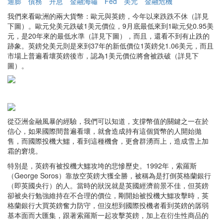
通膨
債務
升息
金融海嘯
Fed
美元
金融危機
我們來看歐洲的兩大貨幣：歐元與英鎊，今年以來跌跌不休（詳見
下圖）。歐元兌美元跌破1美元價位，9月底最低來到1歐元兌0.95美
元，是20年來的最低水準（詳見下圖），而且，還看不到有止跌的
跡象。英鎊兌美元則是來到37年的新低價位1英鎊兌1.06美元，而且
市場上普遍看壞英鎊後市，認為1美元價位將會被跌破（詳見下
圖）。
從亞洲金融風暴的經驗，我們可以知道，支撐幣值的關鍵之一在於
信心，如果國際間普遍看壞，就會造成持有這個貨幣的人開始拋
售，而國際投機大鱷，看到這種機會，更會群湧而上，造成雪上加
霜的窘境。
特別是，英鎊有被投機大鱷攻垮的悲慘歷史。1992年，索羅斯
（George Soros）靠放空英鎊大獲全勝，被稱為是打倒英格蘭銀行
（即英國央行）的人。當時的狀況就是英國經濟前景不佳，但英鎊
卻被央行勉強維持在不合理的價位，剛開始被投機大鱷攻擊時，英
格蘭銀行大買英鎊奮力防守，但沒想到國際投機者看到英鎊的孱弱
基本面而大匯集，跟著索羅斯一起攻擊英鎊，加上在衍生性商品的