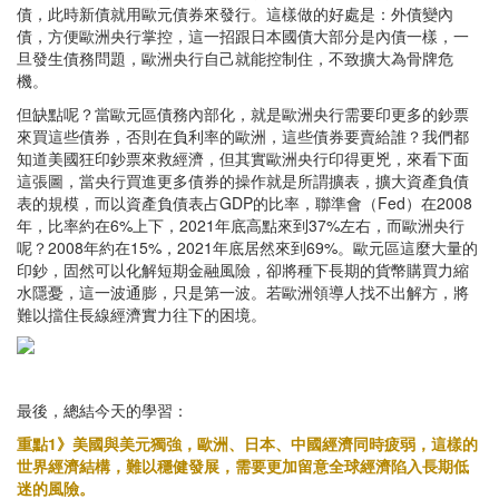
債，此時新債就用歐元債券來發行。這樣做的好處是：外債變內
債，方便歐洲央行掌控，這一招跟日本國債大部分是內債一樣，一
旦發生債務問題，歐洲央行自己就能控制住，不致擴大為骨牌危
機。
但缺點呢？當歐元區債務內部化，就是歐洲央行需要印更多的鈔票
來買這些債券，否則在負利率的歐洲，這些債券要賣給誰？我們都
知道美國狂印鈔票來救經濟，但其實歐洲央行印得更兇，來看下面
這張圖，當央行買進更多債券的操作就是所謂擴表，擴大資產負債
表的規模，而以資產負債表占GDP的比率，聯準會（Fed）在2008
年，比率約在6%上下，2021年底高點來到37%左右，而歐洲央行
呢？2008年約在15%，2021年底居然來到69%。歐元區這麼大量的
印鈔，固然可以化解短期金融風險，卻將種下長期的貨幣購買力縮
水隱憂，這一波通膨，只是第一波。若歐洲領導人找不出解方，將
難以擋住長線經濟實力往下的困境。
最後，總結今天的學習：
重點1》美國與美元獨強，歐洲、日本、中國經濟同時疲弱，這樣的
世界經濟結構，難以穩健發展，需要更加留意全球經濟陷入長期低
迷的風險。