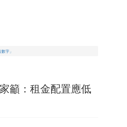
這數字」
家籲：租金配置應低