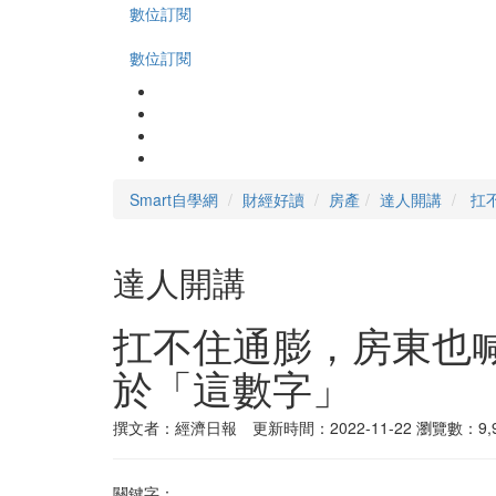
數位訂閱
數位訂閱
Smart自學網
財經好讀
房產
達人開講
扛
達人開講
扛不住通膨，房東也
於「這數字」
撰文者：經濟日報 更新時間：2022-11-22
瀏覽數：9,9
關鍵字：