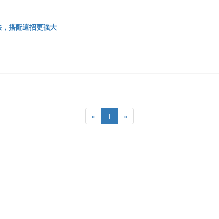
法，搭配這招更強大
«
1
»