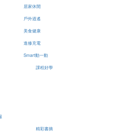
居家休閒
戶外逍遙
美食健康
進修充電
Smart動一動
課程好學
報
精彩書摘