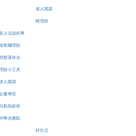
達人開講
輕理財
名人沒說的事
搶救爛理財
輕鬆退休去
理財小工具
達人開講
企畫專區
自動加薪術
外幣決勝點
好生活