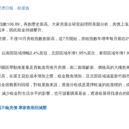
經濟日報
租屋族
類指數106.89，再創歷史新高。大家房屋企研室副理郎美囡分析，房價
成本，因此租金持續攀升。
價，不僅10月房租指數創新高，從7月開始，房租指數年增率每月都在2%
南部區域增幅2.4%居冠，北部區域年增1.95%居次，東部區域年增1.9
學園區帶動推案量及買氣進而推升房價，南二都屋齡新、價格高的大樓愈
求高，在屋主貸款成本增加之際，租金難免增加，且北部區域涵蓋新竹縣
租金很難看到回檔，對租屋族來說，透過分租或是選擇較遠的租屋標的，
3，減少租金對生活水平的影響，也可儲蓄購屋基金，透過租屋尋找適合的
不輸房價 專家教兩招減壓