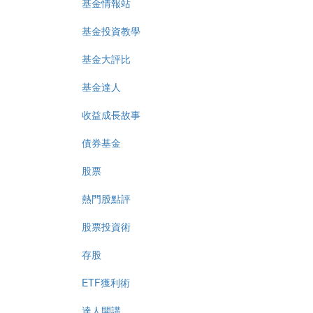
基金情報站
基金投資教學
基金大評比
基金達人
收益成長故事
債券基金
股票
熱門股點評
股票投資術
存股
ETF獲利術
達人開講