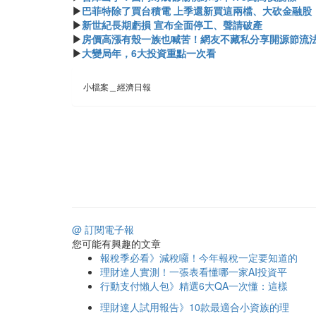
▶
巴菲特除了買台積電 上季還新買這兩檔、大砍金融股
▶
新世紀長期虧損 宣布全面停工、聲請破產
▶
房價高漲有殼一族也喊苦！網友不藏私分享開源節流
▶
大變局年，6大投資重點一次看
小檔案＿經濟日報
@ 訂閱電子報
您可能有興趣的文章
報稅季必看》減稅囉！今年報稅一定要知道的
理財達人實測！一張表看懂哪一家AI投資平
行動支付懶人包》精選6大QA一次懂：這樣
理財達人試用報告》10款最適合小資族的理