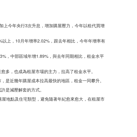
上漲加上今年央行3次升息，增加購屋壓力，今年以租代買增
以上，10月年增率2.02%，跟去年相比，今年年增率有
3%，中部區域年增1.89%，與去年同期相比，租金水平
來愈多，也成為租屋市場的主力，拉高了租金水平。
市，是近幾年購屋成本拉高最快的地區，租金一同攀升。
或許是減壓解套的方式。
購屋地點及住宅類型，避免隨著年紀愈來愈大，在租屋市