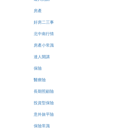
房產
好房二三事
北中南行情
房產小常識
達人開講
保險
醫療險
長期照顧險
投資型保險
意外旅平險
保險常識