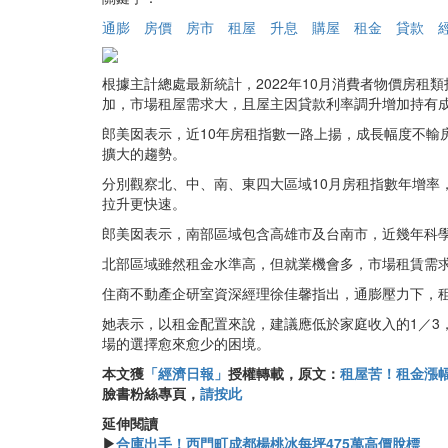
通膨
房價
房市
租屋
升息
購屋
租金
貸款
根據主計總處最新統計，2022年10月消費者物價房租
加，市場租屋需求大，且屋主因貸款利率調升增加持有
郎美囡表示，近10年房租指數一路上揚，成長幅度不輸房
擴大的趨勢。
分別觀察北、中、南、東四大區域10月房租指數年增率，以
拉升更快速。
郎美囡表示，南部區域包含高雄市及台南市，近幾年科
北部區域雖然租金水準高，但就業機會多，市場租賃需
住商不動產企研室資深經理徐佳馨指出，通膨壓力下，
她表示，以租金配置來說，建議應低於家庭收入的1／
場的選擇愈來愈少的困境。
本文獲
「經濟日報」
授權轉載，原文：
租屋苦！租金漲幅
臉書粉絲專頁，
請按此
延伸閱讀
▶
合庫出手！西門町成都楊桃冰每坪475萬高價脫標