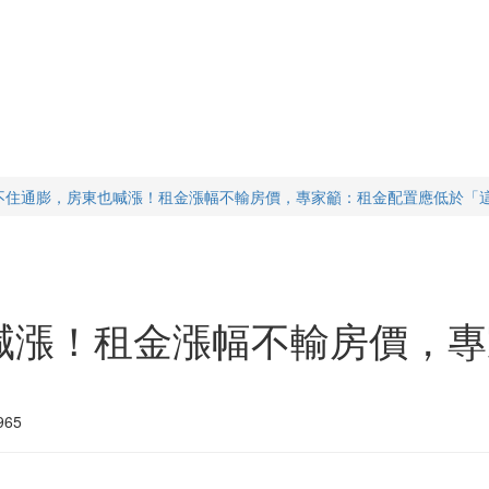
不住通膨，房東也喊漲！租金漲幅不輸房價，專家籲：租金配置應低於「
喊漲！租金漲幅不輸房價，專
65