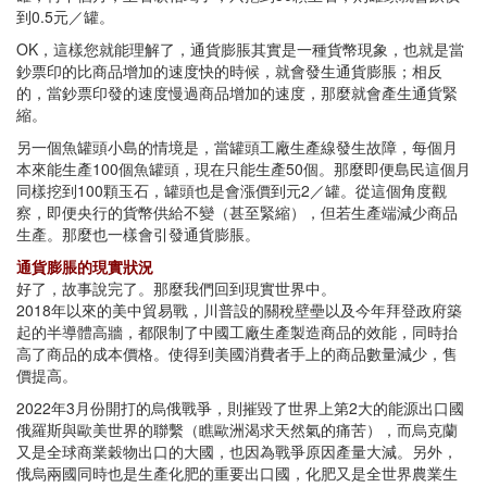
到0.5元／罐。
OK，這樣您就能理解了，通貨膨脹其實是一種貨幣現象，也就是當
鈔票印的比商品增加的速度快的時候，就會發生通貨膨脹；相反
的，當鈔票印發的速度慢過商品增加的速度，那麼就會產生通貨緊
縮。
另一個魚罐頭小島的情境是，當罐頭工廠生產線發生故障，每個月
本來能生產100個魚罐頭，現在只能生產50個。那麼即便島民這個月
同樣挖到100顆玉石，罐頭也是會漲價到元2／罐。從這個角度觀
察，即便央行的貨幣供給不變（甚至緊縮），但若生產端減少商品
生產。那麼也一樣會引發通貨膨脹。
通貨膨脹的現實狀況
好了，故事說完了。那麼我們回到現實世界中。
2018年以來的美中貿易戰，川普設的關稅壁壘以及今年拜登政府築
起的半導體高牆，都限制了中國工廠生產製造商品的效能，同時抬
高了商品的成本價格。使得到美國消費者手上的商品數量減少，售
價提高。
2022年3月份開打的烏俄戰爭，則摧毀了世界上第2大的能源出口國
俄羅斯與歐美世界的聯繫（瞧歐洲渴求天然氣的痛苦），而烏克蘭
又是全球商業穀物出口的大國，也因為戰爭原因產量大減。另外，
俄烏兩國同時也是生產化肥的重要出口國，化肥又是全世界農業生