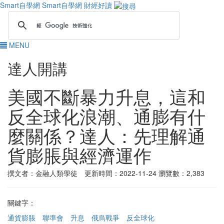
Smart自學網
Smart自學網 財經好讀
MENU
達人開講
美國不斷暴力升息，這和
反全球化浪潮、通膨有什
麼關係？達人：先理解通
貨膨脹與經濟運作
撰文者：金融人類學徒 更新時間：2022-11-24
瀏覽數：2,383
關鍵字：
通貨膨脹
聯準會
升息
俄烏戰爭
反全球化