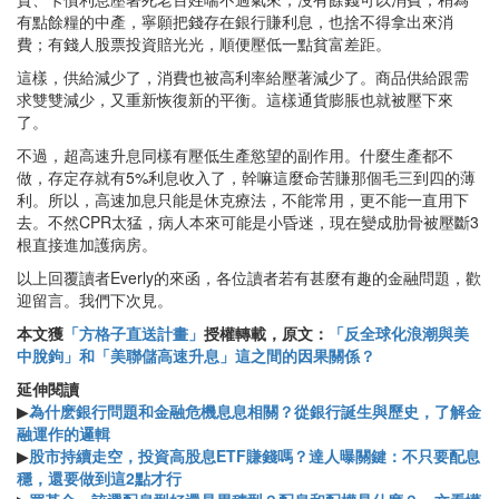
有點餘糧的中產，寧願把錢存在銀行賺利息，也捨不得拿出來消
費；有錢人股票投資賠光光，順便壓低一點貧富差距。
這樣，供給減少了，消費也被高利率給壓著減少了。商品供給跟需
求雙雙減少，又重新恢復新的平衡。這樣通貨膨脹也就被壓下來
了。
不過，超高速升息同樣有壓低生產慾望的副作用。什麼生產都不
做，存定存就有5%利息收入了，幹嘛這麼命苦賺那個毛三到四的薄
利。所以，高速加息只能是休克療法，不能常用，更不能一直用下
去。不然CPR太猛，病人本來可能是小昏迷，現在變成肋骨被壓斷3
根直接進加護病房。
以上回覆讀者Everly的來函，各位讀者若有甚麼有趣的金融問題，歡
迎留言。我們下次見。
本文獲
「方格子直送計畫」
授權轉載，原文：
「反全球化浪潮與美
中脫鉤」和「美聯儲高速升息」這之間的因果關係？
延伸閱讀
▶
為什麽銀行問題和金融危機息息相關？從銀行誕生與歷史，了解金
融運作的邏輯
▶
股市持續走空，投資高股息ETF賺錢嗎？達人曝關鍵：不只要配息
穩，還要做到這2點才行