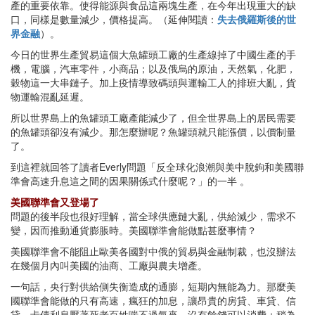
產的重要依靠。使得能源與食品這兩塊生產，在今年出現重大的缺
口，同樣是數量減少，價格提高。（延伸閱讀：
失去俄羅斯後的世
界金融
）。
今日的世界生產貿易這個大魚罐頭工廠的生產線掉了中國生產的手
機，電腦，汽車零件，小商品；以及俄烏的原油，天然氣，化肥，
穀物這一大串鏈子。加上疫情導致碼頭與運輸工人的排班大亂，貨
物運輸混亂延遲。
所以世界島上的魚罐頭工廠產能減少了，但全世界島上的居民需要
的魚罐頭卻沒有減少。那怎麼辦呢？魚罐頭就只能漲價，以價制量
了。
到這裡就回答了讀者Everly問題「反全球化浪潮與美中脫鉤和美國聯
準會高速升息這之間的因果關係式什麼呢？」的一半 。
美國聯準會又登場了
問題的後半段也很好理解，當全球供應鏈大亂，供給減少，需求不
變，因而推動通貨膨脹時。美國聯準會能做點甚麼事情？
美國聯準會不能阻止歐美各國對中俄的貿易與金融制裁，也沒辦法
在幾個月內叫美國的油商、工廠與農夫增產。
一句話，央行對供給側失衡造成的通膨，短期內無能為力。那麼美
國聯準會能做的只有高速，瘋狂的加息，讓昂貴的房貸、車貸、信
貸、卡債利息壓著死老百姓喘不過氣來，沒有餘錢可以消費；稍為