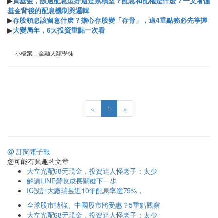
▶
買基金，該選配息型好還是累積型？配息和配權是什麽？一文看懂
基金背後的配息機制與邏輯
▶
存股領息該留意什麽？擔心存股變「存骨」，這4重點務必先掌握
▶
大變局年，6大投資重點一次看
小檔案＿金融人類學徒
«
1
»
@ 訂閱電子報
您可能有興趣的文章
大立光配68元現金，投資達人怪老子：太少
解讀LINE營收成長關鍵下一步
IC設計大廠瑞昱近10年配息率逾75%，
全球股市轉強、中國股市將受惠？5重點觀察
大立光配68元現金，投資達人怪老子：太少