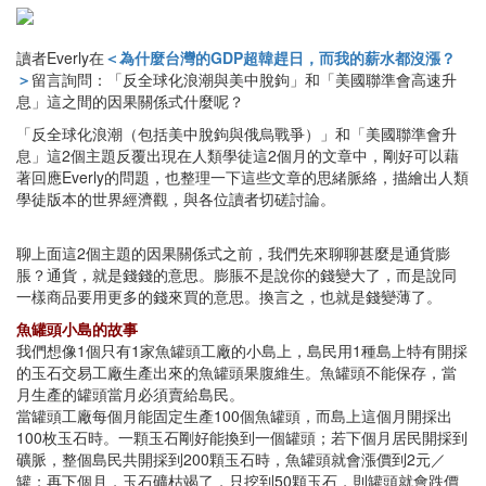
讀者Everly在
＜為什麼台灣的GDP超韓趕日，而我的薪水都沒漲？
＞
留言詢問：「反全球化浪潮與美中脫鉤」和「美國聯準會高速升
息」這之間的因果關係式什麼呢？
「反全球化浪潮（包括美中脫鉤與俄烏戰爭）」和「美國聯準會升
息」這2個主題反覆出現在人類學徒這2個月的文章中，剛好可以藉
著回應Everly的問題，也整理一下這些文章的思緒脈絡，描繪出人類
學徒版本的世界經濟觀，與各位讀者切磋討論。
聊上面這2個主題的因果關係式之前，我們先來聊聊甚麼是通貨膨
脹？通貨，就是錢錢的意思。膨脹不是說你的錢變大了，而是說同
一樣商品要用更多的錢來買的意思。換言之，也就是錢變薄了。
魚罐頭小島的故事
我們想像1個只有1家魚罐頭工廠的小島上，島民用1種島上特有開採
的玉石交易工廠生產出來的魚罐頭果腹維生。魚罐頭不能保存，當
月生產的罐頭當月必須賣給島民。
當罐頭工廠每個月能固定生產100個魚罐頭，而島上這個月開採出
100枚玉石時。一顆玉石剛好能換到一個罐頭；若下個月居民開採到
礦脈，整個島民共開採到200顆玉石時，魚罐頭就會漲價到2元／
罐；再下個月，玉石礦枯竭了，只挖到50顆玉石，則罐頭就會跌價