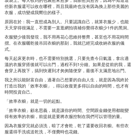
圾袋上。每天收到的包裹愈來愈多，我卻愈買愈苦，因為不知道這
些新衣服還可以收在哪裡，而且我最終也沒有因為換上那些美麗的
衣服，成功變成我嚮往的樣子。
原因在於：我一直想成為別人。只要認識自己，就算衣服少，也能
天天穿得很滿足，不需要一直逛網拍填補你覺得衣櫥少1件的黑洞。
衣服變少後我發現，我不用再花心思維持整齊，甚至也不用花時間
摺。在衣服曬乾後吊回衣櫥的那刻，我就已經完成收納衣服的儀
式。
每天起床更衣時，也不需要特別挑選，只要先查今日氣溫，拿出適
溫的衣服穿搭後就可以出門，過程不到1分鐘。如果是從前的我，還
會穿上再脫下，搞到快遲到才匆匆隨便穿，最後不太滿意地出門。
我之所以能財富自由，過著自己想要的自由人生，就是因為我終於
打造出我的「效率衣櫥」，得以收復更多得以自由的時間，也才有
時間投資自己。
「效率衣櫥」就是一切的起點。
「效率衣櫥」顧名思義，就是讓你的時間、空間跟金錢使用都能變
得有效率的衣櫥，前提就是要將衣服控制在我們可以管理的量。
因為衣服穿完就必須洗，晾了才會乾，乾了還要收回衣櫥。有些衣
服還得手洗或送乾洗，不僅費時也花錢。