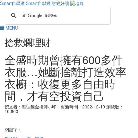
Smart自學網
Smart自學網 財經好讀
MENU
搶救爛理財
全盛時期曾擁有600多件
衣服…她斷捨離打造效率
衣櫥：收復更多自由時
間，才有空投資自己
撰文者：整理鍊金術師小印 更新時間：2022-12-10
瀏覽數：
10,600
關鍵字：