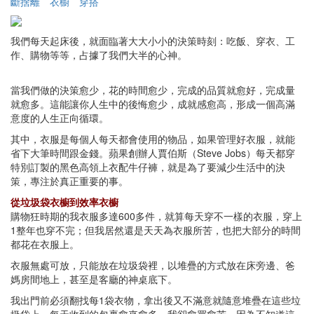
斷捨離
衣櫥
穿搭
我們每天起床後，就面臨著大大小小的決策時刻：吃飯、穿衣、工
作、購物等等，占據了我們大半的心神。
當我們做的決策愈少，花的時間愈少，完成的品質就愈好，完成量
就愈多。這能讓你人生中的後悔愈少，成就感愈高，形成一個高滿
意度的人生正向循環。
其中，衣服是每個人每天都會使用的物品，如果管理好衣服，就能
省下大筆時間跟金錢。蘋果創辦人賈伯斯（Steve Jobs）每天都穿
特別訂製的黑色高領上衣配牛仔褲，就是為了要減少生活中的決
策，專注於真正重要的事。
從垃圾袋衣櫥到效率衣櫥
購物狂時期的我衣服多達600多件，就算每天穿不一樣的衣服，穿上
1整年也穿不完；但我居然還是天天為衣服所苦，也把大部分的時間
都花在衣服上。
衣服無處可放，只能放在垃圾袋裡，以堆疊的方式放在床旁邊、爸
媽房間地上，甚至是客廳的神桌底下。
我出門前必須翻找每1袋衣物，拿出後又不滿意就隨意堆疊在這些垃