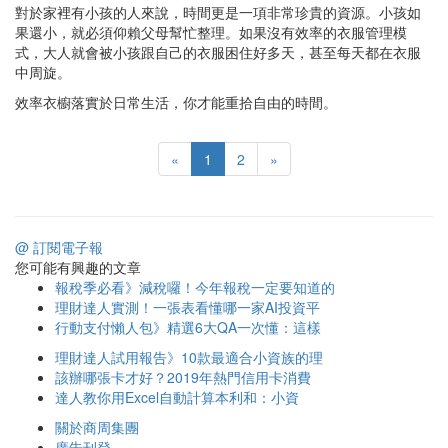
對於家裡有小孩的人來說，時間更是一項非常珍貴的資源。小孩如
果還小，就必須仰賴父母幫忙整理。如果沒有效率的衣服管理模
式，大人就會被小孩跟自己的衣服困住好多天，甚至每天都在衣服
中周旋。
效率衣櫥落實於日常生活，你才能重拾自由的時間。
«
1
2
»
@ 訂閱電子報
您可能有興趣的文章
報稅季必看》減稅囉！今年報稅一定要知道的
理財達人實測！一張表看懂哪一家AI投資平
行動支付懶人包》精選6大QA一次懂：這樣
理財達人試用報告》10款最適合小資族的理
該辦哪張卡才好？2019年熱門信用卡消費
達人教你用Excel自動計算本利和：小資
關於商周集團
廣告刊登