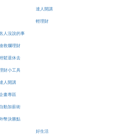
達人開講
輕理財
名人沒說的事
搶救爛理財
輕鬆退休去
理財小工具
達人開講
企畫專區
自動加薪術
外幣決勝點
好生活