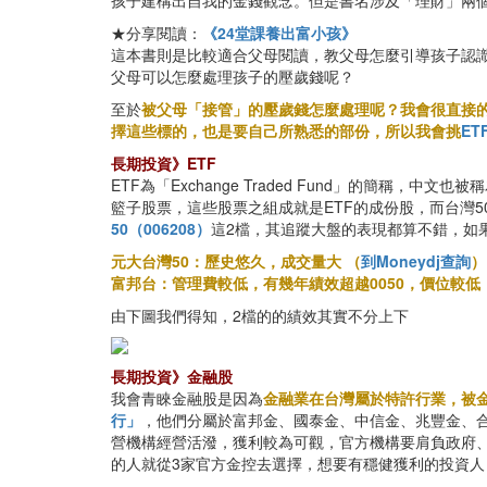
孩子建構出自我的金錢觀念。但是書名涉及「理財」兩個
★分享閱讀：
《24堂課養出富小孩》
這本書則是比較適合父母閱讀，教父母怎麼引導孩子認
父母可以怎麼處理孩子的壓歲錢呢？
至於
被父母「接管」的壓歲錢怎麼處理呢？我會很直接
擇這些標的，也是要自己所熟悉的部份，所以我會挑
ET
長期投資》ETF
ETF為「Exchange Traded Fund」的簡
籃子股票，這些股票之組成就是ETF的成份股，而台灣
50（006208）
這2檔，其追蹤大盤的表現都算不錯，如
元大台灣50：歷史悠久，成交量大 （
到Moneydj查詢
）
富邦台：管理費較低，有幾年績效超越0050，價位較低
由下圖我們得知，2檔的的績效其實不分上下
長期投資》金融股
我會青睞金融股是因為
金融業在台灣屬於特許行業，被
行」
，他們分屬於富邦金、國泰金、中信金、兆豐金、
營機構經營活潑，獲利較為可觀，官方機構要肩負政府
的人就從3家官方金控去選擇，想要有穩健獲利的投資