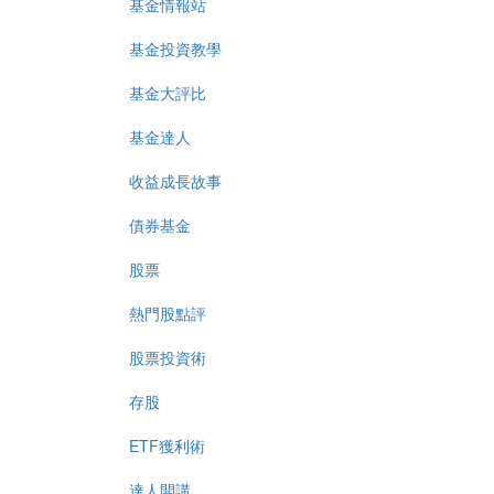
基金情報站
基金投資教學
基金大評比
基金達人
收益成長故事
債券基金
股票
熱門股點評
股票投資術
存股
ETF獲利術
達人開講