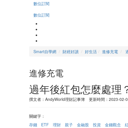
數位訂閱
數位訂閱
Smart自學網
財經好讀
好生活
進修充電
進修充電
過年後紅包怎麼處理
撰文者：AndyWorld理財記事簿 更新時間：2023-02-0
關鍵字：
存錢
ETF
理財
親子
金融股
投資
金錢觀念