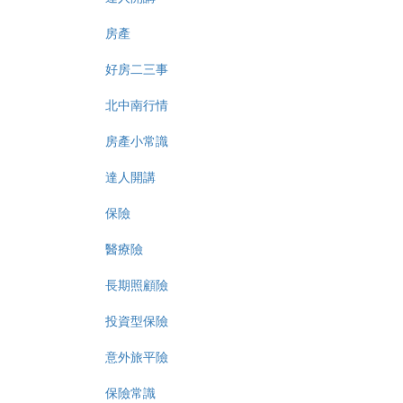
房產
好房二三事
北中南行情
房產小常識
達人開講
保險
醫療險
長期照顧險
投資型保險
意外旅平險
保險常識