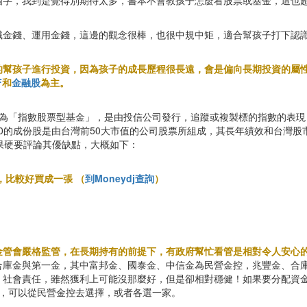
字，我到是覺得別期待太多，書本不會教孩子怎麼看股票或基金，這也超
識金錢、運用金錢，這邊的觀念很棒，也很中規中矩，適合幫孩子打下認
的幫孩子進行投資，因為孩子的成長歷程很長遠，會是偏向長期投資的屬
F
和
金融股
為主。
稱，中文也被稱為「指數股票型基金」，是由投信公司發行，追蹤或複製標的指數
50的成份股是由台灣前50大市值的公司股票所組成，其長年績效和台灣股
果硬要評論其優缺點，大概如下：
，比較好買成一張 （
到Moneydj查詢
）
金管會嚴格監管，在長期持有的前提下，有政府幫忙看管是相對令人安心
合庫金與第一金，其中富邦金、國泰金、中信金為民營金控，兆豐金、合
、社會責任，雖然獲利上可能沒那麼好，但是卻相對穩健！如果要分配資金
人，可以從民營金控去選擇，或者各選一家。