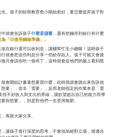
花光。孩子的財商教育愈小開始愈好，要怎麼提昇孩子對
程中就會告訴孩子
什麼是儲蓄
，還有把錢存到銀行有什麼
是為「日後用錢做準備」。
且放在銀行還可以收利息，讓錢幫忙生小錢喔！這時孩子
銀行就會把這些利息分享一些給存款人。孩子可能又會接
每個月會請你吃一個布丁，這時就會從他們的臉上看到豁
，就會開始計畫著想要買什麼，此時我就會跳出來告訴他
「想要」，並非「需要」，反而老師指定的作業本是「需
拿捏不好收入與支出的界線，讓欲望超出自己的能力而導
需要與想要」，則是對他們一生受用無窮。
完，再跟大家分享。
現，讓孩子進行深度的思考，不會強加絕對立場，很適合