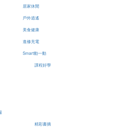
居家休閒
戶外逍遙
美食健康
進修充電
Smart動一動
課程好學
報
精彩書摘