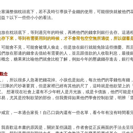
金塞滿整個枕頭底下，若不及時引導孩子金錢的使用，可能很快就被他們
利益？以下一些些小小的看法。
包放在枕頭底下，等到過完年的時候，再將他們的錢拿到銀行去存。這過
先存下來，等到有需要用到的時候，才不會荷包空空無所適從，所以儲蓄
，可能會不見，可能會被壞人偷走，但是放在銀行就能免除這些擔憂。而
我們放在那邊的錢拿去借給有需要的人，並且跟借款的人收取利息，最後
有概念，糖果來比喻他們就會比較了解，例如今年的壓歲錢存進去，銀行
觀念
人」，所以很多人急著把錢花掉。小孩也是如此，每次他們的零錢包有錢
汪汪隊的尺吵著要買，但是家裡已經有其他的尺了，這時就是他欲望上的
尺。 想著現在社會上還有不少年輕人是月光族，或是卡債族，他們可能是
容易，尤其是控制欲望的部份，但我覺得如果他們學會控制欲望，明辨「
少咸宜，一本適合家長！自己口袋內還有一些名單，看今年有沒有時間看
。我喜歡這本書的原因是，關於某些議題，作者會從正反兩面的手法去呈