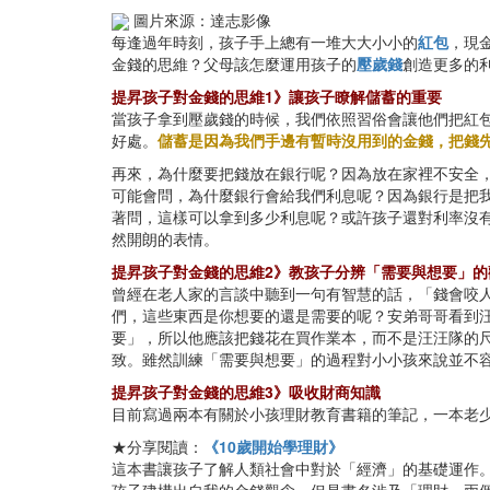
圖片來源：達志影像
每逢過年時刻，孩子手上總有一堆大大小小的
紅包
，現
金錢的思維？父母該怎麼運用孩子的
壓歲錢
創造更多的
提昇孩子對金錢的思維1》讓孩子瞭解儲蓄的重要
當孩子拿到壓歲錢的時候，我們依照習俗會讓他們把紅
好處。
儲蓄是因為我們手邊有暫時沒用到的金錢，把錢
再來，為什麼要把錢放在銀行呢？因為放在家裡不安全
可能會問，為什麼銀行會給我們利息呢？因為銀行是把
著問，這樣可以拿到多少利息呢？或許孩子還對利率沒
然開朗的表情。
提昇孩子對金錢的思維2》教孩子分辨「需要與想要」的
曾經在老人家的言談中聽到一句有智慧的話，「錢會咬
們，這些東西是你想要的還是需要的呢？安弟哥哥看到
要」，所以他應該把錢花在買作業本，而不是汪汪隊的
致。雖然訓練「需要與想要」的過程對小小孩來說並不
提昇孩子對金錢的思維3》吸收財商知識
目前寫過兩本有關於小孩理財教育書籍的筆記，一本老
★分享閱讀：
《10歲開始學理財》
這本書讓孩子了解人類社會中對於「經濟」的基礎運作