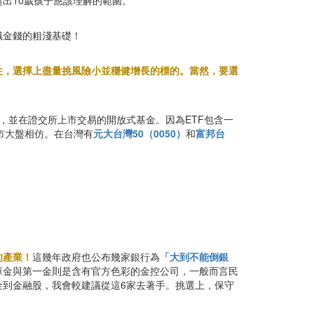
出10歲孩子應該理解的範圍。
識金錢的粗淺基礎！
性，選擇上盡量挑風險小並穩健增長的標的。當然，要選
的表現，並在證交所上市交易的開放式基金。因為ETF包含一
市大盤相仿。在台灣有
元大台灣50（0050）
和
富邦台
的產業！
這幾年政府也公布幾家銀行為
「大到不能倒銀
庫金與第一金則是含有官方色彩的金控公司，一般而言民
到金融股，我會較建議從這6家去著手。挑選上，保守