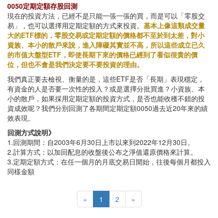
0050定期定額存股回測
現在的投資方法，已經不是只能一張一張的買，而是可以「零股交
易」，也可以選擇用定期定額的方式來投資。
基本上像這類成交量
大的ETF標的，零股交易或定期定額的價格都不至於到太差，對小
資族、本小的散戶來說，進入障礙其實並不高，所以這些成立已久
的市值大盤型ETF，即使長期下來的價格已經到了看似很貴的價
位，但也不會是我們決定要不要投資的理由。
我們真正要去檢視、衡量的是，這些ETF是否「長期」表現穩定，
有資金的人是否要一次性的投入？或是選擇分批買進？小資族、本
小的散戶，如果採用定期定額的投資方式，是否也能收穫不錯的投
資成效呢？我們分別回測了各期間定期定額0050過去近20年來的績
效表現。
回測方式說明》
1.回測期間：自2003年6月30日上市以來到2022年12月30日。
2.計算方式：以加回配息的收盤後公布之淨值還原價格來計算。
3.定期定額方式：在任一個月的月底交易日開始，往後每個月都投入
同樣金額
«
1
2
»