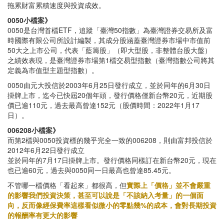
拖累財富累積速度與投資成效。
0050小檔案》
0050是台灣首檔ETF，追蹤「臺灣50指數」為臺灣證券交易所及富
時國際有限公司所設計編製，其成分股涵蓋臺灣證券市場中市值前
50大之上市公司，代表「藍籌股」（即大型股，非整體台股大盤）
之績效表現，是臺灣證券市場第1檔交易型指數（臺灣指數公司將其
定義為市值型主題型指數）。
0050由元大投信於2003年6月25日發行成立，並於同年的6月30日
掛牌上市，迄今已快屆20個年頭，發行價格僅新台幣20元，近期股
價已逾110元，過去最高曾達152元（股價時間：2022年1月17
日）。
006208小檔案》
而第2檔與0050投資標的幾乎完全一致的006208，則由富邦投信於
2012年6月22日發行成立
並於同年的7月17日掛牌上市。發行價格同樣訂在新台幣20元，現在
也已逾60元，過去與0050同一日最高也曾達85.45元。
不管哪一檔價格「看起來」都很高，但
實際上「價格」並不會嚴重
的影響我們投資決策，甚至可以說是「不該納入考量」的一個面
向，反而像經保費率這樣看似微小的零點幾%的成本，會對長期投資
的報酬率有更大的影響