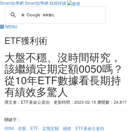
Smart自學網
Smart自學網 財經好讀
MENU
ETF獲利術
大盤不穩、沒時間研究，
該繼續定期定額0050嗎？
從10年ETF數據看長期持
有績效多驚人
撰文者：ETF基金公道伯 更新時間：2023-02-15
瀏覽數：24,817
關鍵字：
0050
存股
ETF
定期定額
績效
ETF基金公道伯