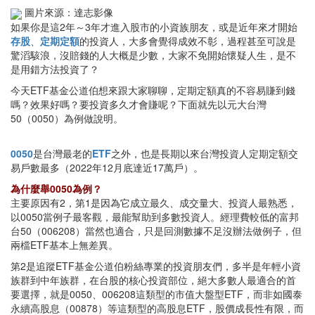
圖片來源：達志影像
如果你是這2年～3年才進入股市的小資族朋友，或是近年來才開始
存股
、
定期定額
的投資人，大多會覺得成效不彰，過程甚至可說是
驚滔駭浪，沒賠錢的人大概是少數，大家不免開始懷疑人生，是不
是用錯方法投資了？
今天ETF基金公道伯想來跟大家聊聊，定期定額真的不容易賺到錢
嗎？效果好嗎？要投資多久才會賺呢？下面就先以元大台灣
50（0050）為例做說明。
0050
是台灣最老的
ETF
之外，也是長期以來台灣投資人定期定額交
易戶數最多（2022年12月底達近17萬戶）。
為什麼舉0050為例？
主要原因有2，第1是因為它成立最久、成交量大、投資人最熟悉，
以0050當例子最客觀，最能幫助到多數投資人。經理費較低的富邦
台50（006208）當然也適合，只是回測數據不足沒辦法做例子，但
兩檔ETF基本上無差異。
第2是追蹤ETF基金公道伯粉絲專業的投資朋友們，多半是年輕小資
族群到中年族群，在台股的核心投資部位，絕大多數人最適合的首
要選擇，就是0050、006208這類型的市值大盤型ETF，而非如國泰
永續高股息（00878）等這類型的高股息ETF，股價成長性有限，而