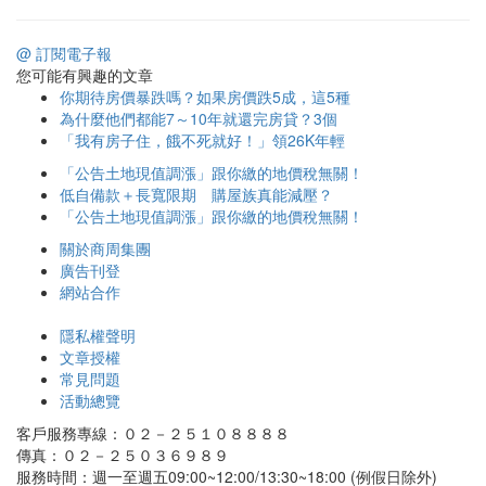
@ 訂閱電子報
您可能有興趣的文章
你期待房價暴跌嗎？如果房價跌5成，這5種
為什麼他們都能7～10年就還完房貸？3個
「我有房子住，餓不死就好！」領26K年輕
「公告土地現值調漲」跟你繳的地價稅無關！
低自備款＋長寬限期 購屋族真能減壓？
「公告土地現值調漲」跟你繳的地價稅無關！
關於商周集團
廣告刊登
網站合作
隱私權聲明
文章授權
常見問題
活動總覽
客戶服務專線：０２－２５１０８８８８
傳真：０２－２５０３６９８９
服務時間：週一至週五09:00~12:00/13:30~18:00 (例假日除外)